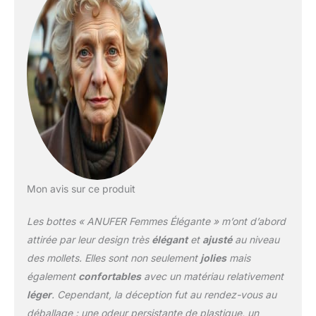
gamme】--- Fabriquées
en cuir microfibre lisse de
haute qualité, ces bottes
sont durables et
durables. 【Chaud】---
La conception jusqu’aux
genoux de ces bottes
offre une chaleur et une
protection
supplémentaires pour
vos pieds et vos jambes
par temps froid.
【Mode】--- La couleur
Mon avis sur ce produit
noire classique et le
design simple font de
Les bottes « ANUFER Femmes Élégante » m’ont d’abord
ces bottes un ajout
attirée par leur design très
élégant
et
ajusté
au niveau
polyvalent à toute garde-
des mollets. Elles sont non seulement
jolies
mais
robe. Ils sont parfaits
également
confortables
avec un matériau relativement
pour s’associer avec des
trench-coats, des
léger
. Cependant, la déception fut au rendez-vous au
pardessus, des jeans
déballage : une odeur persistante de plastique, un