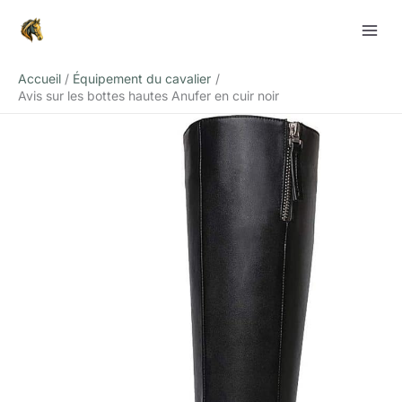
Aller
Rechercher
au
contenu
Accueil
Équipement du cavalier
Avis sur les bottes hautes Anufer en cuir noir