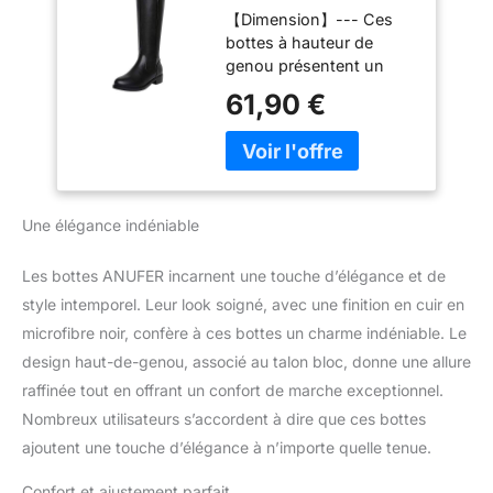
【Dimension】--- Ces
Haut Bottes Talon
bottes à hauteur de
Bloc Fermeture
genou présentent un
éclair Latérale Noir
talon épais de 3,5 cm,
Bottes d'équitation
61,90 €
une hauteur de tige de
SN020740 EU38.5
42 cm et une
circonférence du mollet
de 38,5 cm (basée sur la
taille UK6 / EU39.5 /
Une élégance indéniable
US9), offrant un
ajustement confortable
et élégant. 【Haut de
Les bottes ANUFER incarnent une touche d’élégance et de
gamme】--- Fabriquées
style intemporel. Leur look soigné, avec une finition en cuir en
en cuir microfibre lisse de
microfibre noir, confère à ces bottes un charme indéniable. Le
haute qualité, ces bottes
design haut-de-genou, associé au talon bloc, donne une allure
sont durables et
durables. 【Chaud】---
raffinée tout en offrant un confort de marche exceptionnel.
La conception jusqu’aux
Nombreux utilisateurs s’accordent à dire que ces bottes
genoux de ces bottes
ajoutent une touche d’élégance à n’importe quelle tenue.
offre une chaleur et une
protection
Confort et ajustement parfait