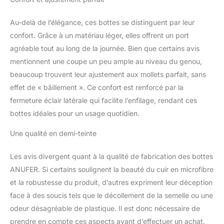
supplémentaires pour
vos pieds et vos jambes
Au-delà de l’élégance, ces bottes se distinguent par leur
par temps froid.
confort. Grâce à un matériau léger, elles offrent un port
【Mode】--- La couleur
noire classique et le
agréable tout au long de la journée. Bien que certains avis
design simple font de
mentionnent une coupe un peu ample au niveau du genou,
ces bottes un ajout
beaucoup trouvent leur ajustement aux mollets parfait, sans
polyvalent à toute garde-
effet de « bâillement ». Ce confort est renforcé par la
robe. Ils sont parfaits
pour s’associer avec des
fermeture éclair latérale qui facilite l’enfilage, rendant ces
trench-coats, des
bottes idéales pour un usage quotidien.
pardessus, des jeans
serrés, des leggings, des
Une qualité en demi-teinte
bas et plus encore.
【Assortiable】--- Ces
Les avis divergent quant à la qualité de fabrication des bottes
bottes sont faciles à
ANUFER. Si certains soulignent la beauté du cuir en microfibre
assortir avec une variété
et la robustesse du produit, d’autres expriment leur déception
de tenues, ce qui en fait
un must pour toute
face à des soucis tels que le décollement de la semelle ou une
femme soucieuse de la
odeur désagréable de plastique. Il est donc nécessaire de
mode. Que vous vous
prendre en compte ces aspects avant d’effectuer un achat.