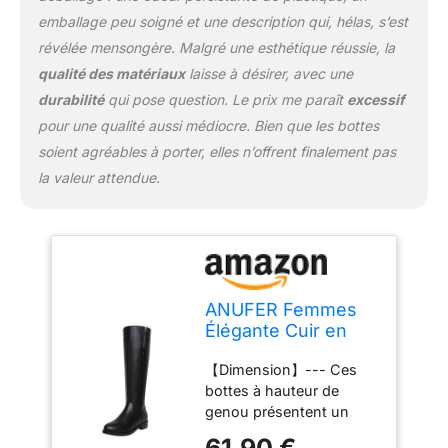
serrés, des leggings, des
emballage peu soigné et une description qui, hélas, s’est
bas et plus encore.
révélée mensongère. Malgré une esthétique réussie, la
【Assortiable】--- Ces
bottes sont faciles à
qualité des matériaux
laisse à désirer, avec une
assortir avec une variété
durabilité
qui pose question. Le prix me paraît
excessif
de tenues, ce qui en fait
pour une qualité aussi médiocre. Bien que les bottes
un must pour toute
soient agréables à porter, elles n’offrent finalement pas
femme soucieuse de la
mode. Que vous vous
la valeur attendue.
habilliez vers le haut ou
vers le bas, ces bottes
ajouteront une touche
d’élégance et de
sophistication à votre
look.
ANUFER Femmes
Élégante Cuir en
Microfibre Genou
【Dimension】--- Ces
Haut Bottes Talon
bottes à hauteur de
Bloc Fermeture
genou présentent un
éclair Latérale Noir
talon épais de 3,5 cm,
Bottes d'équitation
61,90 €