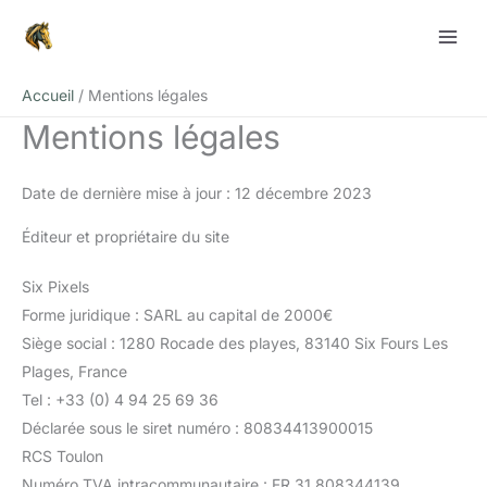
Aller
au
contenu
Accueil
Mentions légales
Mentions légales
Date de dernière mise à jour : 12 décembre 2023
Éditeur et propriétaire du site
Six Pixels
Forme juridique : SARL au capital de 2000€
Siège social : 1280 Rocade des playes, 83140 Six Fours Les
Plages, France
Tel : +33 (0) 4 94 25 69 36
Déclarée sous le siret numéro : 80834413900015
RCS Toulon
Numéro TVA intracommunautaire : FR 31 808344139