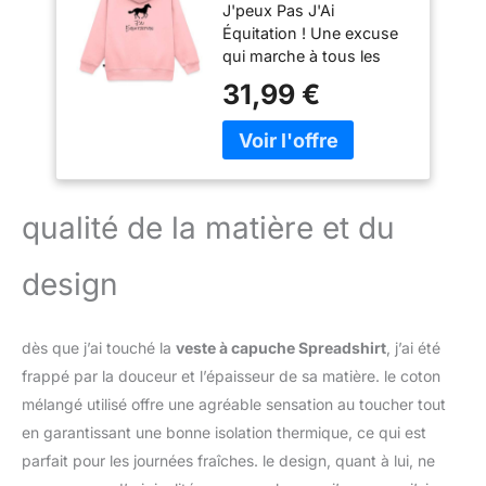
J'peux Pas J'Ai
J'Ai Équitation
Équitation ! Une excuse
qui marche à tous les
coups. Une veste
31,99 €
d'equitation drôle Veste
equitation : Cette veste à
capuche est dotée d'une
capuche épaisse sans
cordon, d'une fermeture
éclair métallique et de
qualité de la matière et du
deux poches plaquées
sur le devant. Équitation
design
cheval equipement :
Cette veste est un
incontournable pour
dès que j’ai touché la
veste à capuche Spreadshirt
, j’ai été
toutes les cavalières.
Cette veste equitation
frappé par la douceur et l’épaisseur de sa matière. le coton
enfant est le parfait
mélangé utilisé offre une agréable sensation au toucher tout
cadeau pour fans de
en garantissant une bonne isolation thermique, ce qui est
cheval pour un
parfait pour les journées fraîches. le design, quant à lui, ne
anniversaire ou Noël -