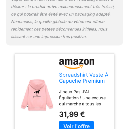
désirer : le produit arrive malheureusement très froissé,
ce qui pourrait être évité avec un packaging adapté.
Néanmoins, la qualité globale du vêtement efface
rapidement ces petites déconvenues initiales, nous
laissant sur une impression très positive.
Spreadshirt Veste À
Capuche Premium
Enfant J'peux Pas
J'peux Pas J'Ai
J'Ai Équitation
Équitation ! Une excuse
qui marche à tous les
coups. Une veste
31,99 €
d'equitation drôle Veste
equitation : Cette veste à
capuche est dotée d'une