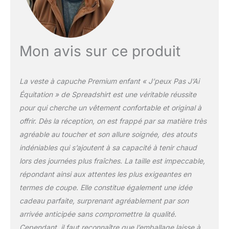
anniversaire ou Noël -
elle fera plaisir à tous les
amateur de cheval.
Cadeau équitation: Tu
cherches des cadeaux
Mon avis sur ce produit
chevaux drôle ? Dans
notre boutique, tu
trouveras de
La veste à capuche Premium enfant « J’peux Pas J’Ai
nombreuses affaires
Équitation » de Spreadshirt est une véritable réussite
d'equitation enfant,
pour qui cherche un vêtement confortable et original à
sweat cheval, pull cheval
enfant, déguisement
offrir. Dès la réception, on est frappé par sa matière très
cheval enfant.
agréable au toucher et son allure soignée, des atouts
indéniables qui s’ajoutent à sa capacité à tenir chaud
lors des journées plus fraîches. La taille est impeccable,
répondant ainsi aux attentes les plus exigeantes en
termes de coupe. Elle constitue également une idée
cadeau parfaite, surprenant agréablement par son
arrivée anticipée sans compromettre la qualité.
Cependant, il faut reconnaître que l’emballage laisse à