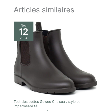
comme coupe-vent pour les
voyages ou la randonnée. C'est
Articles similaires
un cadeau idéal pour les
anniversaires, le Nouvel An, la
fête des enfants et
Thanksgiving
Nov
12
2024
Test des bottes Geweo Chelsea : style et
imperméabilité