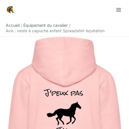
Aller
Rechercher
au
contenu
Accueil
Équipement du cavalier
Avis : veste à capuche enfant Spreadshirt équitation