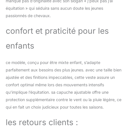
elle fera plaisir à tous les
manque pas d’originalité avec son slogan « j’peux pas j’ai
amateur de cheval.
équitation » qui séduira sans aucun doute les jeunes
Cadeau équitation: Tu
passionnés de chevaux.
cherches des cadeaux
chevaux drôle ? Dans
confort et praticité pour les
notre boutique, tu
trouveras de
nombreuses affaires
enfants
d'equitation enfant,
sweat cheval, pull cheval
enfant, déguisement
ce modèle, conçu pour être mixte enfant, s’adapte
cheval enfant.
parfaitement aux besoins des plus jeunes. avec une taille bien
ajustée et des finitions impeccables, cette veste assure un
confort optimal même lors des mouvements intensifs
qu’implique l’équitation. sa capuche ajustable offre une
protection supplémentaire contre le vent ou la pluie légère, ce
qui en fait un choix judicieux pour toutes les saisons.
les retours clients :