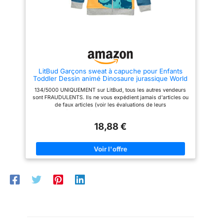
quotidien, le sport, les sorties,
amovible】 L'imperméable pour
l'école, les voyages, etc.
enfant est équipé d'une
Sportive pour les filles, vestes
capuche coupe-vent et
de sport avec poches, tenues
imperméable qui protège
d'automne pour les filles, mode
efficacement la tête et le visage,
hivernale, style esthétique et
et résiste facilement aux fortes
décontracté Sélection de
pluies et aux vents violents.
couleurs : Vestes à capuche
Lorsqu'elle n'est pas utilisée, la
grises pour filles, sweats à
capuche se replie rapidement et
LitBud Garçons sweat à capuche pour Enfants
capuche noirs, sweats larges
se range dans la poche
Toddler Dessin animé Dinosaure jurassique World
blancs, sweat-shirt à capuche
dissimulée du col pour un look
Park Fermeture éclair Noël Automne veste
couleur kaki clair, manteau vert,
tendance et facile à transporter
134/5000 UNIQUEMENT sur LitBud, tous les autres vendeurs
Manteau 4-5 Ans 5T
sweat-shirt décontracté rouge à
【Conception polyvalente】Cet
sont FRAUDULENTS. Ils ne vous expédient jamais d'articles ou
capuche, manteau d'hiver bleu
imperméable pour enfant
de faux articles (voir les évaluations de leurs
marine, vestes d'entraînement,
s'associe facilement à des t-
vendeurs).Sweats à capuche automne/printemps pour
sweat-shirt surdimensionné
shirts, des sweats, des vestes
garçons. Imprimé de dinosaures de dessin animé,capuche
bleu clair, pull café avec
ou des pulls, et convient à tous
18,88 €
rigolote et dos en dents de scie 3D,manches longues,zip
fermeture éclair pour
les types de pantalons. Que ce
frontal,tissu confortable et respirant. Sweatshirt de cosplay de
adolescents, vestes en sweat
soit pour se protéger de la pluie
dessin animé préféré d'enfants,bon choix pour des cadeaux
violettes Conseils : veuillez
ou pour un look quotidien, il
d'anniversaire,de thanksgiving,de Noël ou du cadeau de
consulter le tableau des tailles
crée un look tendance et
Halloween. Occasion: garçons hoodies pour un usage
pour les sweatshirts avant de
convient en toutes saisons
quotidien,vêtements décontractés,vêtements de
commander. Laver à froid en
【Multi-usages】Cet
nuit,vacances,ourdoor,vêtements
machine, ne pas blanchir, laver
imperméable portable est idéal
scolaires,camping,randonnée,sport. S'il vous plaît se référer
avec des couleurs similaires
pour les jours de pluie, de
au tableau de taille ci-dessous dans la description (pas le
neige, l'école, les jeux en plein
tableau des tailles Amazon) avant de les acheter.
air, les voyages, le camping, la
randonnée, etc. Les enfants
peuvent le porter comme
imperméable à l'école ou