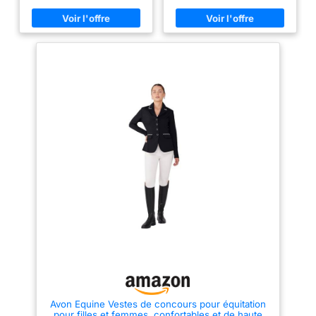
10 000 mm et une respirabilité
poches devant avec rabat
de 5000 g/m²/31 h, assez
pression, 1 poche intérieure, un
durable pour résister à tout. Le
empiècement pressionné sur
système de ventilation à
l'épaule, une finition bas de
l'arrière améliore la
manches et de vêtement,
respirabilité, ce qui vous aide à
coudières, intérieur col et
rester au frais et au sec.
dessous du rabat de poche en
Capuche pliable : vestes de
velours côtelé et 2 fentes
pluie de vélo pour hommes
d'aisance pressionnées au bas
avec capuche fonctions cordon
du dos. 100% polyester Kariban
de serrage à capuche pour
[Tous nos produits sont neufs et
ajuster la largeur et la hauteur,
sous emballage d'origine]
assez grande pour accueillir
des casques d'équitation et
d'escalade. La capuche peut
être rangée dans une poche
Velcro sur le col lorsqu'elle
n'est pas utilisée.
Plusieurs
poches et rangement : la veste
de cyclisme pour homme
dispose de 1 poche poitrine
zippée, de 2 poches latérales
avec fermeture éclair sécurisée,
de 2 poches intérieures et de 8
poches arrière avec fermeture
éclair qui vous permettent de
ranger facilement vos affaires.
Elle peut être rangée dans sa
Avon Equine Vestes de concours pour équitation
propre poche arrière pour la
pour filles et femmes, confortables et de haute
ranger lors de la randonnée,