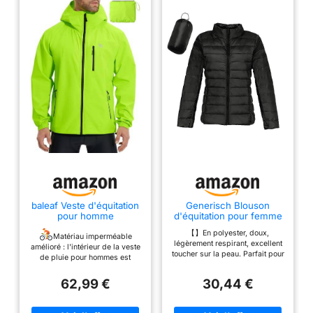
baleaf Veste d'équitation
Generisch Blouson
pour homme
d'équitation pour femme
Imperméable respirant
- Manteau d'hiver sans
【】En polyester, doux,
10000 mm H2O Manteau
capuche et coupe-vent
Matériau imperméable
légèrement respirant, excellent
imperméable extérieur
avec isolation recyclée -
amélioré : l'intérieur de la veste
toucher sur la peau. Parfait pour
Veste de course coupe -
Manteau d'hiver fin et
de pluie pour hommes est
tous les jours. Caractéristiques :
vent Jaune fluorescent L
court avec duvet de
composé d'une membrane
ces vestes décontractées sont
canard blanc chaud -
entièrement imperméable et
62,99 €
30,44 €
dotées d'un motif floral avec
Veste softshell ultra
scellée avec une étanchéité de
une fente latérale moyenne,
10 000 mm et une respirabilité
mais avec des imprimés floraux
de 5000 g/m²/31 h, assez