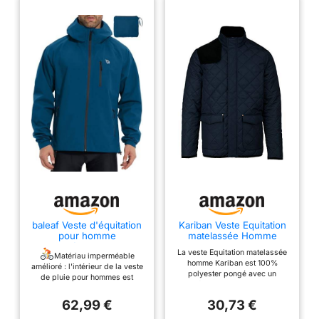
baleaf Veste d'équitation
Kariban Veste Equitation
pour homme
matelassée Homme
Imperméable respirant
La veste Equitation matelassée
10000 mm H2O Manteau
Matériau imperméable
homme Kariban est 100%
imperméable extérieur
amélioré : l'intérieur de la veste
polyester pongé avec un
Veste de course coupe -
de pluie pour hommes est
intérieur 100% polyester
vent Bleu profond L
composé d'une membrane
taffetas. Elle dispose d'une
entièrement imperméable et
62,99 €
30,73 €
fermeture zippée cachée par
scellée avec une étanchéité de
patte pressionnée, 2 double