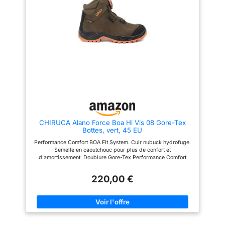
CHIRUCA Alano Force Boa Hi Vis 08 Gore-Tex
Bottes, vert, 45 EU
Performance Comfort BOA Fit System. Cuir nubuck hydrofuge.
Semelle en caoutchouc pour plus de confort et
d'amortissement. Doublure Gore-Tex Performance Comfort
Fabriqué en Cordura avec renfort en polyuréthane, résistant à
l'abrasion et aux déchirures Cordura hydrofuge. Doublure
220,00 €
Gore-Tex Performance Comfort imperméable. Renforcement en
caoutchouc pour plus de solidité. Semelle en polyuréthane X-
TRA. Poids : 429 g. Avec doublure rembourrée