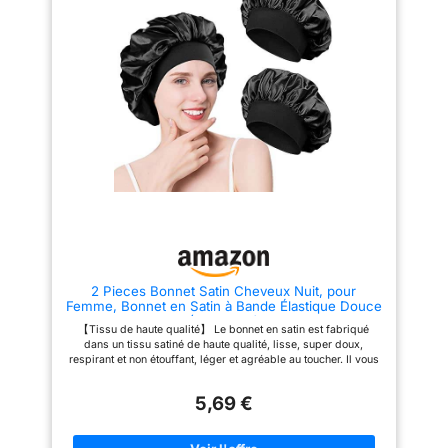
mode et polyvalent】Il peut être
L'élastique de qualité
assorti à divers styles de
supérieure s'adapte à la plupart
vêtements, tels que les
des coiffures et couvre
vêtements décontractés, les
entièrement vos cheveux.
vêtements de sport, les
【ANTIDÉRAPANT】Le bord du
vêtements de soirée, etc., qui
bonnet de nuit en soie est en
peuvent tous créer différents
matériau élastique, extrêmement
effets de mode. C'est un
extensible et confortable à
excellent choix pour un cadeau
porter, qui ne glisse pas
ou pour votre propre usage.
facilement. 【LARGE
【Convient à toutes les
APPLICATION】Il peut bien
occasions】Nos bonnets
envelopper vos cheveux, après
d'hiver sont parfaits pour
avoir utilisé le masque
l'intérieur et l'extérieur : ski,
capillaire, le drap ne se salira
snowboard, patinage, luge,
pas pendant le sommeil, ne
raquettes, camping, randonnée,
perdra pas de couleur, peut être
etc. 【CONTACTEZ-NOUS】Si
utilisé pendant le sommeil, le
vous avez des problèmes avec
lavage du visage, les soins de
votre produit, veuillez nous
la peau, les travaux ménagers.
2 Pieces Bonnet Satin Cheveux Nuit, pour
envoyer un courriel à temps,
Femme, Bonnet en Satin à Bande Élastique Douce
nous résoudrons le problème
(Noir+Noir)
pour vous dans les 24 heures.
【Tissu de haute qualité】 Le bonnet en satin est fabriqué
dans un tissu satiné de haute qualité, lisse, super doux,
respirant et non étouffant, léger et agréable au toucher. Il vous
permet de dormir avec moins de friction entre vos cheveux et
votre oreiller. Le Satin Hair Bonnet est composé d'un élastique
5,69 €
ultra-fin et à haute élasticité, la bande élastique est déterminée
par le concepteur après avoir testé des milliers de bandes
élastiques, et il n'est pas facile de tomber. Même si vous