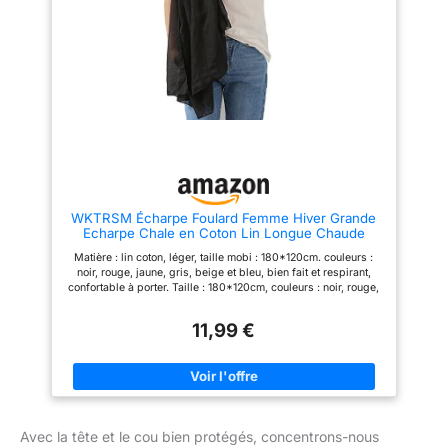
Confort et élégance au rendez-
magnifique si vous l'associez
vous
: Avec ses
avec une belle robe. Ou comme
dimensions, cette écharpe
écharpe lorsque vous sortez
couvre parfaitement le cou et
pour un merveilleux voyage,
peut également être utilisée
cette écharpe vous rendra belle
comme étole légère pour l'été,
et élégante même si vous ne
ajoutant une touche d'élégance
portez pas trop de vêtements.
Douce, chaude, légère, facile à
à vos tenues.
Polyvalence
transporter, et chaude. Larges
et adaptabilité
: Que vous
Applications - Le foulard peut
soyez habillé de manière
être porté par temps froid, pour
décontractée ou plus élégante,
les rendez-vous, la promenade
cette écharpe s'adapte à toutes
du chien, le ski, la randonnée, le
les occasions et styles, faisant
cyclisme, le camping, le vélo,
d'elle un accessoire
WKTRSM Écharpe Foulard Femme Hiver Grande
l'escalade, le snowboard et
indispensable à votre garde-
Echarpe Chale en Coton Lin Longue Chaude
plus d'activités de plein air,
robe.
Satisfait ou
Automne Cape, 180cm x120cm, Noir
également un accessoire de
Matière : lin coton, léger, taille mobi : 180*120cm. couleurs :
costume parfait pour la fête
remboursé
: Achetez en
noir, rouge, jaune, gris, beige et bleu, bien fait et respirant,
d'Halloween, la fête de Noël,
toute confiance, car nous vous
confortable à porter. Taille : 180*120cm, couleurs : noir, rouge,
les fêtes sur le thème des
garantissons une satisfaction
jaune, gris, beige et bleu. Parfait pour les amis et la famille. Un
animaux, etc.
totale. Si vous n'êtes pas
accessoire indispensable pour les hivers chauds. lin coton très
11,99 €
pleinement satisfait de votre
pratique et peut être utilisé comme une écharpe, un châle, un
achat, vous pourrez bénéficier
cardigan, une couverture, etc. Idéal pour le printemps,
d'un remboursement.
l'automne et l'hiver. lin coton classique, élégant et stylé.
Convient à toutes les occasions : sorties décontractées, école,
bureau, rendez-vous et fêtes, etc.
Avec la tête et le cou bien protégés, concentrons-nous