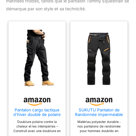
matinées froides, tandis que le pantalon Tommy Equestrian se
démarque par son style et sa technicité.
Pantalon cargo tactique
SUKUTU Pantalon de
d'hiver doublé de polaire
Randonnée imperméable
pour homme, résistant à
et Coupe-Vent pour
Doublure polaire contre la
Matériau polyester durable :
l'eau, résistant aux
Homme Pantalon doublé
chaleur et les intempéries –
nos pantalons de randonnée
déchirures et extensible,
Polaire Pantalon d'hiver
Construit avec une doublure en
pour hommes doublés en
pantalon de travail multi-
pour l'alpinisme et la
polaire douce pour une chaleur
polaire sont fabriqués à partir