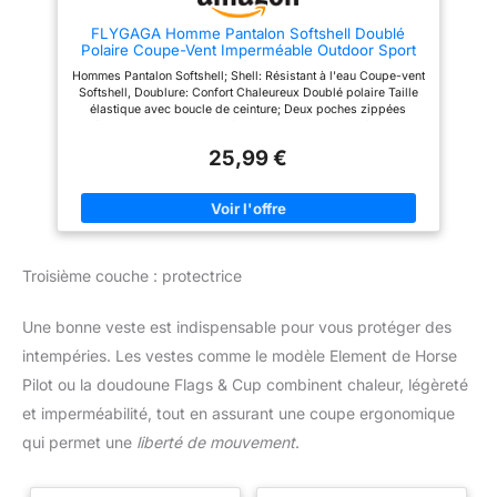
camouflage pour répondre à
déplacement. Coupe ajustable :
différents besoins. Idéal pour la
ce pantalon de randonnée est
FLYGAGA Homme Pantalon Softshell Doublé
chasse, le camping ou pour
doté d'une taille élastique et
Polaire Coupe-Vent Imperméable Outdoor Sport
garder un look professionnel au
d'une ceinture réglable, pour un
Camping Randonnée Trekking Pantalon
travail. La coupe élastique
ajustement personnalisé qui
Hommes Pantalon Softshell; Shell: Résistant à l'eau Coupe-vent
assure un confort tout au long
garantit à la fois confort et
Softshell, Doublure: Confort Chaleureux Doublé polaire Taille
de la journée. Ajustement
mobilité lors de vos excursions
élastique avec boucle de ceinture; Deux poches zippées
réglable sécurisé : conçu avec
en plein air.
latérales Pantalon patte de fermeture par boucle et fermeture
une ceinture flexible et des
éclair; Bonne fermeture à glissière, se déplacer en douceur
passants de ceinture pour un
25,99 €
Convient pour l'escalade en plein air de sport, de camping,
ajustement sûr qui reste en
randonnée, trekking, walking, chasse, pêche, planche à neige
place pendant l'activité.
etc Made in China Imported; Select the size carefully. You can
Confortable à porter toute la
tell us your height, weight, waist size and other info, we can
journée, même dans des
help to select the size for you
conditions exigeantes en
extérieur ou par temps froid.
Troisième couche : protectrice
Une bonne veste est indispensable pour vous protéger des
intempéries. Les vestes comme le modèle Element de Horse
Pilot ou la doudoune Flags & Cup combinent chaleur, légèreté
et imperméabilité, tout en assurant une coupe ergonomique
qui permet une
liberté de mouvement
.