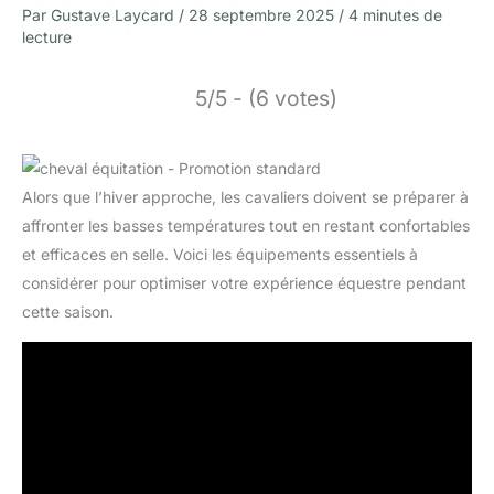
Par
Gustave Laycard
/
28 septembre 2025
/
4 minutes de
lecture
5/5 - (6 votes)
Alors que l’hiver approche, les cavaliers doivent se préparer à
affronter les basses températures tout en restant confortables
et efficaces en selle. Voici les équipements essentiels à
considérer pour optimiser votre expérience équestre pendant
cette saison.