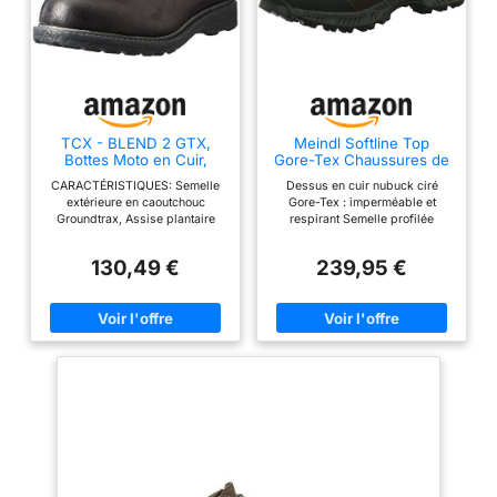
TCX - BLEND 2 GTX,
Meindl Softline Top
Bottes Moto en Cuir,
Gore-Tex Chaussures de
Imperméables, Homme,
randonnée - - 47 mocca,
CARACTÉRISTIQUES: Semelle
Dessus en cuir nubuck ciré
Noir, 45
extérieure en caoutchouc
Gore-Tex : imperméable et
Groundtrax, Assise plantaire
respirant Semelle profilée
Ortholite avec amorti prolongé
antidérapante en caoutchouc
et niveau de respirabilité élevé;
Vibram avec technologie Frame
130,49 €
239,95 €
Inserts réfléchissants pour une
Semelle Air Active
haute visibilité ERGONOMIE:
Fermeture à lacets MATÉRIAUX
PRINCIPAUX: Tige en cuir
pleine fleur gras
PERFORMANCE SHOCK:
Malléole, bout et talon renforcés
TEMPÉRATURE: Membrane de
chaussure Gore-Tex
Performance Comfort