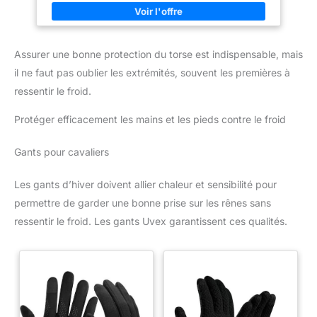
meilleures vestes de moto pour
de taille réglables et des
homme. Ajustement réglable
poignets zippés. Plusieurs
avec caractéristiques de
poches offrent un rangement
conduite fonctionnelles :
sécurisé pour les objets
profitez d'un ajustement
essentiels, ce qui en fait une
Assurer une bonne protection du torse est indispensable, mais
personnalisé avec des sangles
veste de moto polyvalente et
de taille réglables et des
pratique pour homme et une
il ne faut pas oublier les extrémités, souvent les premières à
poignets zippés. Plusieurs
veste d'équitation en cuir.
ressentir le froid.
poches offrent un rangement
sécurisé pour les objets
essentiels, ce qui en fait une
Protéger efficacement les mains et les pieds contre le froid
veste de moto polyvalente et
pratique pour homme et une
veste d'équitation en cuir.
Gants pour cavaliers
Les gants d’hiver doivent allier chaleur et sensibilité pour
permettre de garder une bonne prise sur les rênes sans
ressentir le froid. Les gants Uvex garantissent ces qualités.