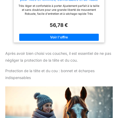
qualité, vestes de compétition, vestes d'équitation,
des randonnées à vélo ou en
Très léger et confortable à porter Ajustement parfait à la taille
Noir , 40
voyage.
Caractéristiques
et sans doublure pour une grande liberté de mouvement
pratiques : le col haut doux
Robuste, facile d'entretien et à séchage rapide Très
offre une protection et une
confortable à porter grâce au matériau fonctionnel élastique
chaleur supplémentaires.
Tissu extensible dans les quatre sens et style à quatre
56,78 €
Cordon de serrage à l'ourlet et
boutons.
fermeture Velcro aux poignets
pour éviter le vent froid et offrir
un ajustement flexible. Le logo
réfléchissant assure la sécurité
dans des conditions de faible
luminosité.
Coupe
Après avoir bien choisi vos couches, il est essentiel de ne pas
polyvalente : la veste d'aventure
indispensable pour les activités
négliger la protection de la tête et du cou.
tout au long de l'année. Parfait
pour la course, le golf, le
cyclisme, la randonnée,
Protection de la tête et du cou : bonnet et écharpes
l'escalade, la pêche, le
indispensables
camping, la chasse, le sport et
d'autres activités de plein air ou
tout simplement pour un port
quotidien.