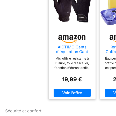
AICTIMO Gants
Ker
d'équitation Gant
Coff
équestres Respirant
Co
Microfibre résistante à
Équipe
pour Hommes
En
l'usure, toile d'escalier,
coffre 
Femmes Super Doux
fonction d'écran tactile,
est parf
et Confortable (Noir,
fibre conductrice au doigt,
amate
S/M)
vous pouvez jouer à un
Avec 
19,99 €
2
équipement électronique
étrille
à écran tactile sans
plus, le
enlever vos gants
des ch
Respirant et confortable,
jeu d’
améliorant efficacement
aux 
la friction et la friction
respon
Excellent toucher, il est
pratiqu
Sécurité et confort
plus facile de saisir les
de pans