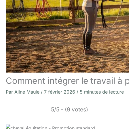
Comment intégrer le travail à
Par
Aline Maule
/
7 février 2026
/
5 minutes de lecture
5/5 - (9 votes)