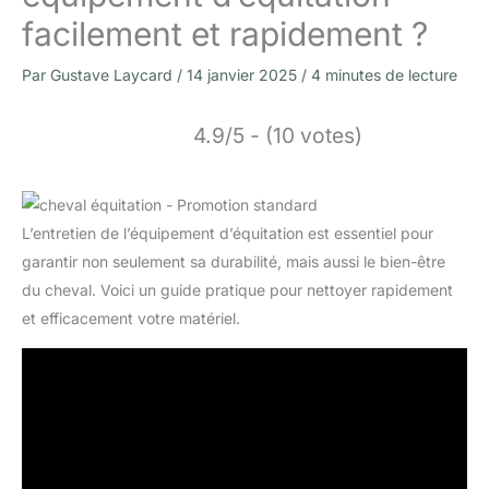
facilement et rapidement ?
Par
Gustave Laycard
/
14 janvier 2025
/
4 minutes de lecture
4.9/5 - (10 votes)
L’entretien de l’équipement d’équitation est essentiel pour
garantir non seulement sa durabilité, mais aussi le bien-être
du cheval. Voici un guide pratique pour nettoyer rapidement
et efficacement votre matériel.