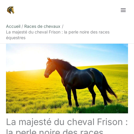
Aller
Rechercher
au
contenu
Accueil
Races de chevaux
La majesté du cheval Frison : la perle noire des races
équestres
La majesté du cheval Frison :
la perle noire des races