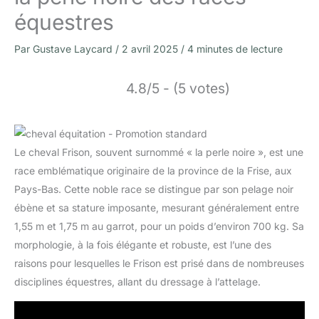
équestres
Par
Gustave Laycard
/
2 avril 2025
/
4 minutes de lecture
4.8/5 - (5 votes)
Le cheval Frison, souvent surnommé « la perle noire », est une
race emblématique originaire de la province de la Frise, aux
Pays-Bas. Cette noble race se distingue par son pelage noir
ébène et sa stature imposante, mesurant généralement entre
1,55 m et 1,75 m au garrot, pour un poids d’environ 700 kg. Sa
morphologie, à la fois élégante et robuste, est l’une des
raisons pour lesquelles le Frison est prisé dans de nombreuses
disciplines équestres, allant du dressage à l’attelage.