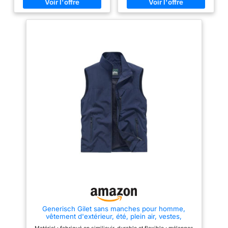
chemise, costume, blazer et
avec votre chemise, rehaussant
veste, ce qui peut facilement
votre allure avec élégance.
améliorer votre tempérament et
C'est un indispensable de toute
est un article de mode
garde-robe masculine. 【Haute
incontournable pour les
qualité】Ce gilet de costume
hommes élégants HAUTE
fleuri pour homme est
QUALITÉ : le gilet de smoking
confectionné en 65 % coton, 35
pour homme est fabriqué en
% polyester premium. Il
tissu 100 % polyester de haute
présente une finition satinée
qualité, l'effet satiné exquis
impeccable, un éclat brillant,
crée un bel éclat, doux et lisse,
une douceur incomparable au
doux pour la peau, durable,
toucher, une grande durabilité,
léger, doux, bien fait, facile à
une légèreté et une respirabilité
porter, pas facile à déformer,
exceptionnelles. Confortable à
plus agréable à porter, plus
porter et indéformable, il vous
confortable et plus à la mode.
offre un confort optimal et une
LOOK ÉLÉGANT : ce gilet slim
allure raffinée. 【Style
fit pour homme présente une
élégant】Ce gilet slim fit pour
couleur unie classique, une
homme arbore une couleur unie
coupe classique sans manches,
classique, une coupe sans
un col en V, associé à une
manches, un col en V et un
cravate et une pochette dans le
élégant motif cachemire.
même motif, il peut être
Associé à une cravate et une
parfaitement assorti à une
pochette assorties, il vous
chemise, un costume, une veste
permettra de vous démarquer,
ou un smoking, vous faisant
que ce soit avec une chemise,
ressortir CADEAU POUR
un costume, une veste ou un
Generisch Gilet sans manches pour homme,
HOMME : Ce gilet sans
smoking. 【Cadeau pour
vêtement d'extérieur, été, plein air, vestes,
manches, élégant et tendance,
homme】Ce gilet sans manches
voyages, photo, travail, pêche, gilet cargo avec
rehausse instantanément le
tendance rehausse