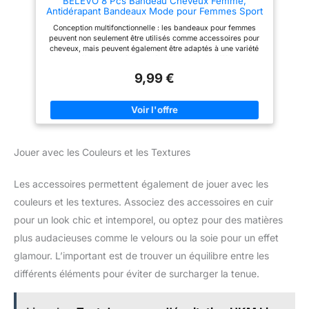
BELEVO 8 Pcs Bandeau Cheveux Femme,
transporter, le bandeaux mode
Antidérapant Bandeaux Mode pour Femmes Sport
pour femmes peut être glissé
Headband Elastique Cheveux Accessoire
Conception multifonctionnelle : les bandeaux pour femmes
facilement dans une poche, un
Cheveux Adapté Yoga Fitness Exercice
peuvent non seulement être utilisés comme accessoires pour
sac de sport ou un sac à main,
cheveux, mais peuvent également être adaptés à une variété
offrant une commodité
de coiffures pour répondre à vos besoins à différentes
d'utilisation partout et à tout
occasions. Matériau confortable: les bandeaux pour femmes
moment.
9,99 €
sont principalement constitués de polyester et d'élasthanne.Ils
sont non seulement confortables et respirants à porter, peuvent
absorber la sueur, sont doux et élastiques et ne causeront pas
de marques lorsqu'ils sont portés pendant une longue période.
Style tendance : le bandeau a un design plié de couleur unie
simple mais tendance, adapté à diverses occasions, mettant en
valeur votre dignité et votre élégance. Plusieurs couleurs
Jouer avec les Couleurs et les Textures
disponibles : 8 couleurs de bandeaux sont disponibles parmi
lesquelles choisir, qui peuvent être facilement assorties à
différents styles de vêtements pour montrer votre charme de
Les accessoires permettent également de jouer avec les
personnalité unique. Occasions applicables : que ce soit lors
d'exercices sportifs, d'activités sociales ou dans la vie
couleurs et les textures. Associez des accessoires en cuir
quotidienne, cet élastique à cheveux pour femme peut ajouter
beaucoup de couleur à votre look général.
pour un look chic et intemporel, ou optez pour des matières
plus audacieuses comme le velours ou la soie pour un effet
glamour. L’important est de trouver un équilibre entre les
différents éléments pour éviter de surcharger la tenue.