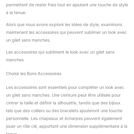
passage à l'âge adulte et
père et vos amis, pour un anniversaire, la fête des Pères, la
permettent de rester frais tout en ajoutant une touche de style
diverses autres occasions
Saint-Valentin, Thanksgiving, Noël et bien d'autres occasions.
formelles, réunions
à la tenue.
【Convient à de multiples occasions】Ce gilet élégant et
professionnelles et
formel est parfait pour les mariages, les banquets, les rendez-
décontractées.
vous, les concerts, les spectacles, les événements
Alors que nous avons exploré les idées de style, examinons
professionnels, les bals, les fêtes, les remises de diplômes,
les concerts de chorale, les spectacles de groupe, les
maintenant les accessoires qui peuvent sublimer un look avec
cérémonies de passage à l'âge adulte et diverses autres
un gilet sans manches.
occasions formelles, réunions professionnelles et
décontractées.
Les accessoires qui subliment le look avec un gilet sans
manches
Choisir les Bons Accessoires
Les accessoires sont essentiels pour compléter un look avec
un gilet sans manches. Une ceinture peut être utilisée pour
cintrer la taille et définir la silhouette, tandis que des bijoux
tels que des colliers ou des bracelets ajouteront une touche
personnelle. Les chapeaux et écharpes peuvent également
jouer un rôle clé, apportant une dimension supplémentaire à la
tenue.