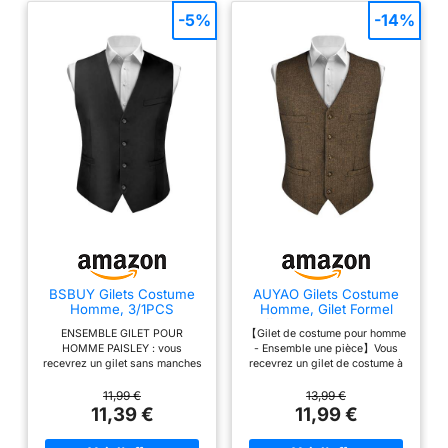
-5%
-14%
BSBUY Gilets Costume
AUYAO Gilets Costume
Homme, 3/1PCS
Homme, Gilet Formel
Ensemble Paisley Floral
Affaires sans Manches
ENSEMBLE GILET POUR
【Gilet de costume pour homme
Jacquard avec Mouchoir
Couleur Unie à Col en V
HOMME PAISLEY : vous
- Ensemble une pièce】Vous
Pocheet Cravate/Couleur
en Cotton Tweed avec
recevrez un gilet sans manches
recevrez un gilet de costume à
Unie Classique Gilets
Poche pour Mariage,
avec 2 poches sur le gilet et 4
six boutons (chemise et cravate
sans Manches à col en V,
Fête d'affaires, Tenue
boutons pour l'ouverture et la
non incluses). Les bretelles
11,99 €
13,99 €
Gilets Mariage, Costume
Quotidienne
fermeture ; la ceinture arrière du
réglables au dos assurent un
11,39 €
11,99 €
D'affaires(M~XL)
gilet est réglable, ce qui peut
ajustement parfait. Ce gilet
être facilement assorti à votre
élégant s'accorde parfaitement