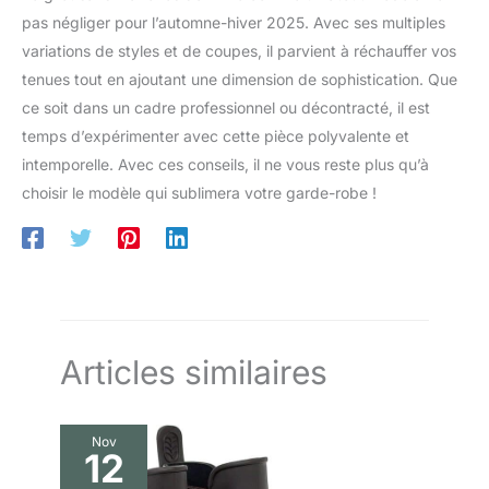
pêchez, safari, randonnée, photo, escalade, chasse, marche,
pas négliger pour l’automne-hiver 2025. Avec ses multiples
camping et cyclisme. Largement Occasions: multifonctionnel
veste de voyage de pêche de photographie en plein air, parfait
variations de styles et de coupes, il parvient à réchauffer vos
pour les vêtements quotidiens décontractés et les activités de
plein air,tels que gilets de voyage,gilet de safari,gilet de
tenues tout en ajoutant une dimension de sophistication. Que
cyclisme,gilet de camping,gilet de randonnée,gilet de
ce soit dans un cadre professionnel ou décontracté, il est
sport,gilet de travail,gilet de pêche,gilet de photographie,gilet
de tourisme ,gilet de chasse,gilet d'aventures,gilets de
temps d’expérimenter avec cette pièce polyvalente et
bénévoles,gilets tactiques,gilets militaires ou autres gilets
utilisés pour diverses activités.
intemporelle. Avec ces conseils, il ne vous reste plus qu’à
choisir le modèle qui sublimera votre garde-robe !
Articles similaires
Nov
12