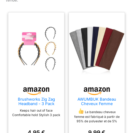
Brushworks Zig Zag
AWUMBUK Bandeau
Headband - 3 Pack
Cheveux Femme
Homme, Bandeaux Mode
Keeps hair out of face
pour Femmes
Le bandeau cheveux
Comfortable hold Stylish 3 pack
Antidérapant Headband
femme est fabriqué à partir de
Running Sport Yoga
95% de polyester et de 5%
Élastique Unisexe
d'élasthanne, offrant une
Accessoire Cheveux 8
excellente respirabilité et une
4,95 €
9,99 €