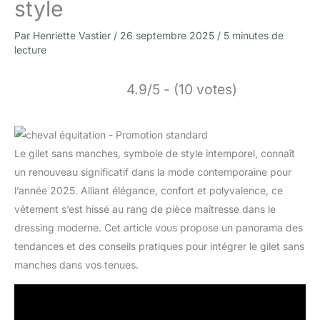
style
Par
Henriette Vastier
/
26 septembre 2025
/
5 minutes de
lecture
4.9/5 - (10 votes)
Le gilet sans manches, symbole de style intemporel, connaît
un renouveau significatif dans la mode contemporaine pour
l’année 2025. Alliant élégance, confort et polyvalence, ce
vêtement s’est hissé au rang de pièce maîtresse dans le
dressing moderne. Cet article vous propose un panorama des
tendances et des conseils pratiques pour intégrer le gilet sans
manches dans vos tenues.