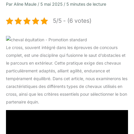
Par
Aline Maule
/
5 mai 2025
/
5 minutes de lecture
5/5 - (6 votes)
Le cross, souvent intégré dans les épreuves de concours
complet, est une discipline qui fusionne le saut d’obstacles et
le parcours en extérieur. Cette pratique exige des chevaux
particulièrement adaptés, alliant agilité, endurance et
tempérament équilibré. Dans cet article, nous examinerons les
caractéristiques des différents types de chevaux utilisés en
cross, ainsi que les critères essentiels pour sélectionner le bon
partenaire équin.