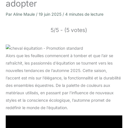
adopter
Par
Aline Maule
/
19 juin 2025
/
4 minutes de lecture
5/5 - (5 votes)
Alors que les feuilles commencent à tomber et que l’air se
rafraîchit, les passionnés d’équitation se tournent vers les
nouvelles tendances de l’automne 2025. Cette saison,
l’accent est mis sur l’élégance, la fonctionnalité et la durabilité
des ensembles équestres. De la palette de couleurs aux
matériaux utilisés, en passant par l’influence de nouveaux
styles et la conscience écologique, l’automne promet de
redéfinir le monde de l’équitation.