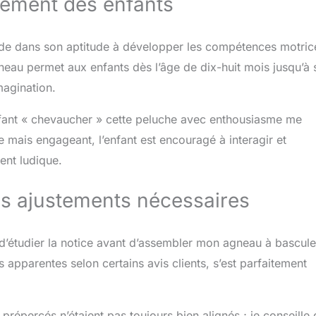
pement des enfants
side dans son aptitude à développer les compétences motric
agneau permet aux enfants dès l’âge de dix-huit mois jusqu’à 
magination.
enfant « chevaucher » cette peluche avec enthousiasme me
 mais engageant, l’enfant est encouragé à interagir et
ent ludique.
s ajustements nécessaires
n d’étudier la notice avant d’assembler mon agneau à bascule
apparentes selon certains avis clients, s’est parfaitement
 prépercés n’étaient pas toujours bien alignés ; je conseille