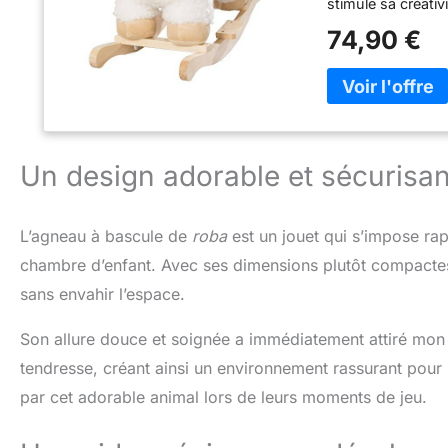
stimule sa créat
avec 2 poignées e
74,90 €
utilisation ; Il 
ÉVOLUTIF : l'anim
bout'chou jusqu'à
30 kg CERTIFIÉ ET
de qualité supéri
Conforme à la no
Un design adorable et sécurisan
Dimensions : L 64
massif et peluche
L’agneau à bascule de
roba
est un jouet qui s’impose r
chambre d’enfant. Avec ses dimensions plutôt compactes
sans envahir l’espace.
Son allure douce et soignée a immédiatement attiré mon a
tendresse, créant ainsi un environnement rassurant pour l
par cet adorable animal lors de leurs moments de jeu.