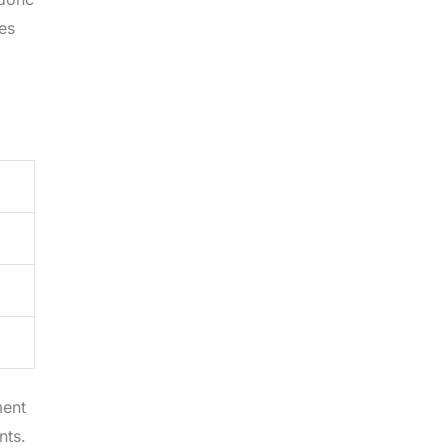
nes
ment
nts.