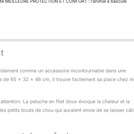
ivité MEILLEURE PROTECTION ET CONFORT : l'animal à bascule
t 2 repose-pieds assure la sécurité nécessaire pendant son
est rembourré de fibres douces pour un confort optimal JOUET
al basculant en bois massif et peluche grandit avec votre petit
 l'âge de 6 ans ; ce mouton en peluche peut supporter jusqu'à
 DURABLE : le jouet à bascule est fabriqué avec des matériaux
eure pour durer des années et résister même aux tout-petits ;
rme européenne de sécurité EN 71-1:2014 SPÉCIFICATIONS :
t
,5 x P 28 x H 46 cm, hauteur d'assise 34 cm ; Matières : bois
 douce ; Convient aux enfant à partir de 18 mois
apidement comme un accessoire incontournable dans une
 de 65 x 32 x 46 cm, il trouve facilement sa place chez m
ttention. La peluche en filet doux évoque la chaleur et la
es petits bouts de chou qui auraient envie de se laisser câl