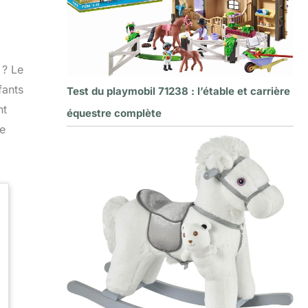
 ? Le
fants
Test du playmobil 71238 : l’étable et carrière
nt
équestre complète
ce