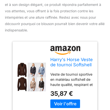
et à son design élégant, ce produit répondra parfaitement à
vos attentes, vous offrant à la fois protection contre les
intempéries et une allure raffinée. Restez avec nous pour
découvrir pourquoi ce blouson pourrait bien devenir votre allié
indispensable.
Harry's Horse Veste
de tournoi Softshell
St.Tropez TT -
Veste de tournoi sportive
Couleur : noir -
en matériau softshell de
Taille XXL
haute qualité, respirant et
imperméable. Modèle
35,87 €
cintré avec boutonnière à
quatre boutons avec
couronne et cristaux.