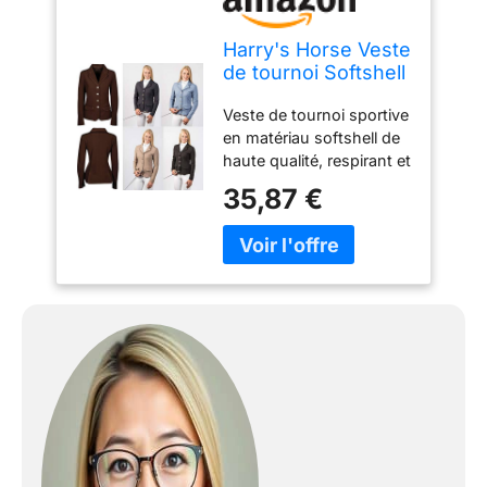
Harry's Horse Veste
de tournoi Softshell
St.Tropez TT -
Veste de tournoi sportive
Couleur : noir -
en matériau softshell de
Taille XXL
haute qualité, respirant et
imperméable. Modèle
35,87 €
cintré avec boutonnière à
quatre boutons avec
couronne et cristaux.
Poignets zippés. Deux
fentes à l'arrière.
Composition : 100 %
polyester Softshell