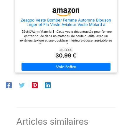
travail, pour un style urbain, les
fêtes, les rendez-vous, les
voyages, les vacances, les
activités de plein air et bien
Zeagoo Veste Bomber Femme Automne Blouson
d'autres occasions. Conseils
Léger et Fin Veste Aviateur Veste Motard à
d'entretien : Température
Manches Longues Sportive Veste de Transition
maximale de l'eau : 40 °C. Ne
【Soft&Warm Material】:Cette veste décontractée pour femme
Verte avec 2 Poches Fermeture Éclair pour
pas blanchir. Ne pas sécher en
est fabriquée dans un matériau de haute qualité, avec un
Printemps Été MZ721 XL
machine. Veuillez consulter
extérieur texturé et une doublure intérieure douce, agréable au
notre tableau des tailles avant
toucher. 【Attractive Design】:Col montant, fermeture à
de commander.
glissière, bordures côtelées, ourlet contrasté, fermeture à
31,99 €
glissière sur le devant, 2 poches à boutons. Cette veste
30,99 €
bombardier peut montrer votre propre style 【Match】:Cette
veste bombardier classique est parfaite pour un look
décontracté avec un tee-shirt basique et un jean. Convient pour
assortir les vêtements tout au long de l'année.
【Versatilety】:vestes décontractées pour femmes, outwear
d'automne, vestes de motard, vestes de baseball, vestes de
vol. Convient pour l'automne / l'école / l'activité de plein air /
sports / streetwear. Associé à des jeans ou des leggings et
des talons/bottes et vous serez une star dans la foule.
【Satisfaction Service】:Veuillez nous contacter pour un
remboursement complet si vous n'êtes pas satisfait de cet
article !!! Cliquez sur "Ajouter au panier" maintenant ! Veuillez
vous référer au diagramme des tailles sur la page de détails
avant de passer commande.
Articles similaires