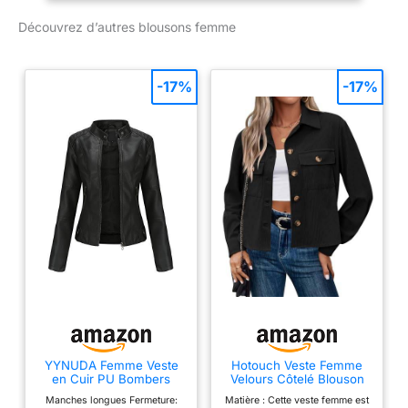
fentes à l'arrière.
Découvrez d’autres blousons femme
Composition : 100 %
polyester Softshell
-17%
-17%
YYNUDA Femme Veste
Hotouch Veste Femme
en Cuir PU Bombers
Velours Côtelé Blouson
Aviateur Moto Blouson
Bombers Automne
Manches longues Fermeture:
Matière : Cette veste femme est
Femme Simili Cuir Biker
Décontracté Courte