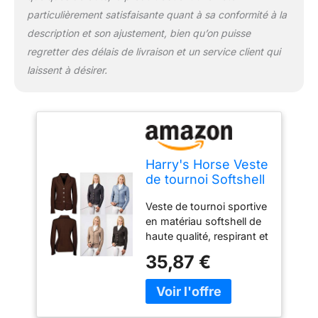
particulièrement satisfaisante quant à sa conformité à la
description et son ajustement, bien qu’on puisse
regretter des délais de livraison et un service client qui
laissent à désirer.
Harry's Horse Veste
de tournoi Softshell
St.Tropez TT -
Veste de tournoi sportive
Couleur : noir -
en matériau softshell de
Taille XXL
haute qualité, respirant et
imperméable. Modèle
35,87 €
cintré avec boutonnière à
quatre boutons avec
couronne et cristaux.
Poignets zippés. Deux