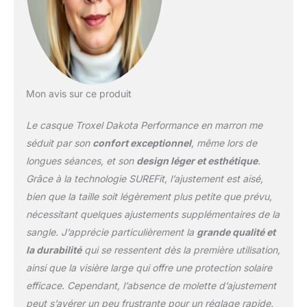
de formes de tête. Le
casque de cheval
réglable est livré avec un
système SureFit Pro Fit
qui comprend une bande
de chapeau en cuir et
des détails concho
Mon avis sur ce produit
Accessoire fini mat :
disponible dans une
Le casque Troxel Dakota Performance en marron me
large gamme de
séduit par son
confort exceptionnel
, même lors de
graphismes et de
longues séances, et son
design léger et esthétique
.
couleurs amusants, nos
Grâce à la technologie SUREFit, l’ajustement est aisé,
casques d'équitation
Duratec mats sont
bien que la taille soit légèrement plus petite que prévu,
conçus pour faire une
nécessitant quelques ajustements supplémentaires de la
déclaration audacieuse ;
sangle. J’apprécie particulièrement la
grande qualité et
idéal pour assortir
la durabilité
qui se ressentent dès la première utilisation,
l'équipement de votre
cheval ou exprimer votre
ainsi que la visière large qui offre une protection solaire
style unique tout en
efficace. Cependant, l’absence de molette d’ajustement
conduisant Ventilation
peut s’avérer un peu frustrante pour un réglage rapide.