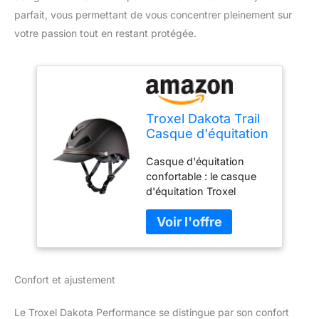
parfait, vous permettant de vous concentrer pleinement sur
votre passion tout en restant protégée.
Troxel Dakota Trail
Casque d'équitation
Discret, léger et
Casque d'équitation
réglable,
confortable : le casque
équipement de
d'équitation Troxel
sécurité, Taille M
dispose d'une
(7-7-1/4), Marron
construction légère qui
Grizzly
offre du confort et une
visière solaire étendue
pour une protection
Confort et ajustement
solaire supplémentaire.
Avec ce casque
d'équitation, partez sur
Le Troxel Dakota Performance se distingue par son confort