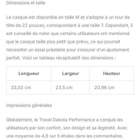
Dimensions et taille
notre équipement
équestre comprend des
Le casque est disponible en taille M et s’adapte à un tour de
tailles adaptées pour les
hommes, les femmes et
tête de 22 pouces, correspondant à une taille 7. Cependant, il
les enfants ; utilisez cet
est conseillé de noter que certains utilisateurs ont mentionné
équipement d'équitation
que le casque taille plus petit que prévu, ce qui pourrait
pour vos cours
nécessiter un essai préalable pour s’assurer d’un ajustement
d'équitation, l'équitation,
les compétitions
parfait. Voici un tableau récapitulatif des dimensions :
équestres et plus encore
Longueur
Largeur
Hauteur
33,02 cm
23,5 cm
20,96 cm
Impressions générales
Globalement, le Troxel Dakota Performance a conquis les
utilisateurs par son confort, son design et sa légèreté. Avec
une moyenne de 4,6 sur 5 étoiles dans les commentaires