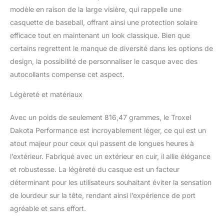
déclaration audacieuse ;
modèle en raison de la large visière, qui rappelle une
idéal pour assortir
l'équipement de votre
casquette de baseball, offrant ainsi une protection solaire
cheval ou exprimer votre
efficace tout en maintenant un look classique. Bien que
style unique tout en
certains regrettent le manque de diversité dans les options de
conduisant Ventilation
design, la possibilité de personnaliser le casque avec des
maximale : les sept
autocollants compense cet aspect.
grandes aérations
recouvertes de maille de
Légèreté et matériaux
ce casque d'équitation
vous gardent au frais et
à l'aise pendant les
Avec un poids de seulement 816,47 grammes, le Troxel
longues promenades.
Dakota Performance est incroyablement léger, ce qui est un
Comprend également
atout majeur pour ceux qui passent de longues heures à
une doublure FlipFold
l’extérieur. Fabriqué avec un extérieur en cuir, il allie élégance
amovible et lavable avec
la technologie Air-
et robustesse. La légèreté du casque est un facteur
Channel pour une
déterminant pour les utilisateurs souhaitant éviter la sensation
expérience respirante
de lourdeur sur la tête, rendant ainsi l’expérience de port
Utilisation polyvalente :
agréable et sans effort.
recommandé pour les
cavaliers de tous types,