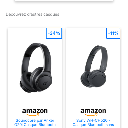
visière solaire étendue
pour vos cours
pour une protection
d'équitation, l'équitation,
Découvrez d’autres casques
solaire supplémentaire.
les compétitions
Avec ce casque
équestres et plus encore
d'équitation, partez sur
les sentiers avec style et
-34%
-11%
confort Design discret :
ce casque équestre
élégant et moderne est
conçu pour s'adapter
sans effort à une variété
de formes de tête. Le
casque de cheval
réglable est livré avec un
système SureFit Pro Fit
qui comprend une bande
de chapeau en cuir et
des détails concho
Accessoire fini mat :
disponible dans une
Soundcore par Anker
Sony WH-CH520 -
large gamme de
Q20i Casque Bluetooth
Casque Bluetooth sans