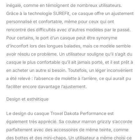
les sentiers avec style et
inégalé, comme en témoignent de nombreux utilisateurs.
confort Design discret :
Grâce à la technologie SUREFit, ce casque offre un ajustement
ce casque équestre
personnalisé et confortable, même pour ceux qui ont
élégant et moderne est
conçu pour s'adapter
rencontré des difficultés avec d’autres modèles par le passé.
sans effort à une variété
Pour certains, le port d’un casque peut être synonyme
de formes de tête. Le
d’inconfort lors des longues balades, mais ce modèle semble
casque de cheval
avoir résolu ce problème. Un utilisateur souligne qu’il s’agit du
réglable est livré avec un
système SureFit Pro Fit
casque le plus confortable qu’il ait jamais porté, et il est prêt à
qui comprend une bande
en acheter un autre si besoin. Toutefois, un léger inconvénient
de chapeau en cuir et
a été relevé : l’absence de molette à l’arrière, ce qui aurait pu
des détails concho
faciliter encore davantage l’ajustement.
Accessoire fini mat :
disponible dans une
Design et esthétique
large gamme de
graphismes et de
Le design du casque Troxel Dakota Performance est
couleurs amusants, nos
casques d'équitation
également très apprécié. Sa couleur marron grizzly s’accorde
Duratec mats sont
parfaitement avec des accessoires de même teinte, comme
conçus pour faire une
des bottes et des mini-chaps. Un utilisateur a même choisi ce