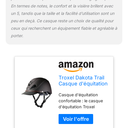
maximale : les sept
En termes de notes, le confort et la visière brillent avec
grandes aérations
recouvertes de maille de
un 5, tandis que la taille et la facilité d’utilisation sont un
ce casque d'équitation
peu en deçà. Ce casque reste un choix de qualité pour
vous gardent au frais et
ceux qui recherchent un équipement fiable et agréable à
à l'aise pendant les
porter.
longues promenades.
Comprend également
une doublure FlipFold
amovible et lavable avec
la technologie Air-
Channel pour une
expérience respirante
Troxel Dakota Trail
Utilisation polyvalente :
Casque d'équitation
recommandé pour les
Discret, léger et
cavaliers de tous types,
Casque d'équitation
réglable,
notre équipement
confortable : le casque
équipement de
équestre comprend des
d'équitation Troxel
sécurité, Taille M
tailles adaptées pour les
dispose d'une
(7-7-1/4), Marron
hommes, les femmes et
construction légère qui
Grizzly
les enfants ; utilisez cet
offre du confort et une
équipement d'équitation