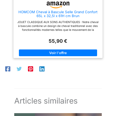
moulé ; Convient aux enfant à
toucher agréable et confortable.
partir de 12 mois
Grâce au siège spacieux et
moelleux, les enfants peuvent
HOMCOM Cheval à Bascule Selle Grand Confort
profiter de cette chaise à
65L x 32,5l x 61H cm Brun
bascule et l'adoreront EFFET
SONORE: Avec un aspect
JOUET CLASSIQUE AUX SONS AUTHENTIQUES : Notre cheval
animal, ce cheval à bascule en
à bascule combine un design de cheval traditionnel avec des
peluche dispose également
fonctionnalités modernes telles que le mouvement de la
d’un effet sonore. En appuyant
bouche, le remuement de la queue, la musique et les sons
sur les boutons dans les
électroniques de hennissement et de galop lorsque les oreilles
oreilles, vous pouvez entendre
55,90 €
sont pressées. CORPS EN PELUCHE SOUPLE : Un corps en
un hennissement et un son de
peluche courte légèrement rembourré et une selle d'équitation
galop. D’ailleurs, le papier
confortable du jouet à bascule recréent l'apparence et la
sonore dans la crinière peut
sensation d'aventures passionnantes à cheval. SÉCURISÉ ET
satisfaire le désir du bébé de
DOUX : Le basculement en douceur du cheval à bascule en
découvrir. 2 piles AA sont
peluche assure la sécurité. Laissez votre enfant se sentir
nécessaires( non incluses dans
comme s'il roulait sans le danger d'une conduite réelle. LÉGER
la livraison) ANIMAL À
ET LONGUE DURÉE : Jouet à bascule en peluche doté d'un
BASCULE ROBUSTE: La
cadre en métal solide et stable pouvant supporter jusqu'à 45
structure interne en métal du
kg. SPÉCIFICATIONS DU CHEVAL À BASCULE : Dim. totales :
siège et la base en bois massif
65L x 32,5I x 61H cm ; - Hauteur assise : 40 cm ; - Charge
garantit que le cheval à bascule
max. recommandée : 45 kg ; - Certifications normes EN71-1-2-
est stable, indéformable,
3, EN62115
durable et anti-basculant. La
capacité de charge est jusqu'à
50 kg, convenable aux bébés
Articles similaires
de 18 à 36 M. Le montage est
très facile, il suffit d'installer le
guidon et la base en bois La
structure inférieure du produit