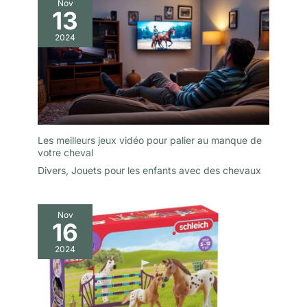
est fabriquée à partir de
Nov
13
matériaux à base de bois
certifiés FSC.
2024
Les meilleurs jeux vidéo pour palier au manque de
votre cheval
Divers
,
Jouets pour les enfants avec des chevaux
Nov
16
2024