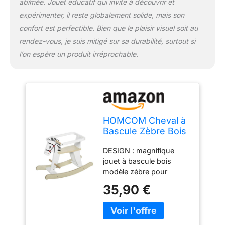
abîmée. Jouet éducatif qui invite à découvrir et
expérimenter, il reste globalement solide, mais son
confort est perfectible. Bien que le plaisir visuel soit au
rendez-vous, je suis mitigé sur sa durabilité, surtout si
l’on espère un produit irréprochable.
HOMCOM Cheval à
Bascule Zèbre Bois
avec Poignées
DESIGN : magnifique
Anneau de Sécurité
jouet à bascule bois
modèle zèbre pour
épater votre enfant !
35,90 €
JOUET PIÈCE DE
DÉCORATION : zèbre
idéal pour ajouter une
touche d'originalité à la