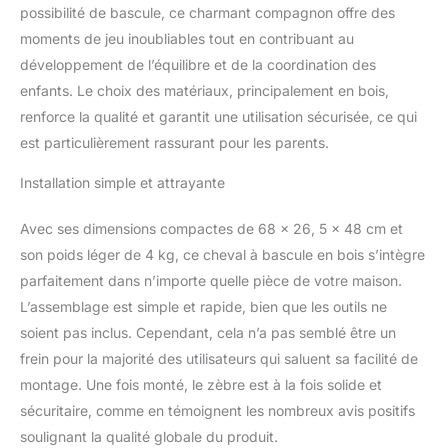
: structure robuste en
possibilité de bascule, ce charmant compagnon offre des
contreplaqué et MDF
moments de jeu inoubliables tout en contribuant au
pour un usage pérenne
SÉCURITÉ OPTIMALE
développement de l’équilibre et de la coordination des
D'UTILISATION :
enfants. Le choix des matériaux, principalement en bois,
certifications normes
renforce la qualité et garantit une utilisation sécurisée, ce qui
EN71-1-2-3 (adapté aux
est particulièrement rassurant pour les parents.
enfants de 1 à 3 ans et
sous surveillance
Installation simple et attrayante
permanente d'un adulte)
Avec ses dimensions compactes de 68 x 26, 5 x 48 cm et
son poids léger de 4 kg, ce cheval à bascule en bois s’intègre
parfaitement dans n’importe quelle pièce de votre maison.
L’assemblage est simple et rapide, bien que les outils ne
soient pas inclus. Cependant, cela n’a pas semblé être un
frein pour la majorité des utilisateurs qui saluent sa facilité de
montage. Une fois monté, le zèbre est à la fois solide et
sécuritaire, comme en témoignent les nombreux avis positifs
soulignant la qualité globale du produit.