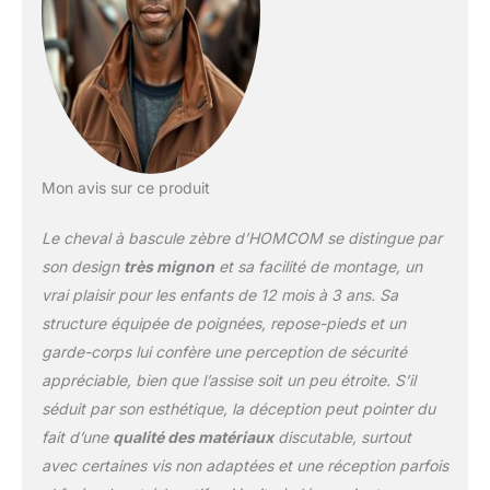
SÉCURITÉ OPTIMALE
D'UTILISATION :
certifications normes
EN71-1-2-3 (adapté aux
enfants de 1 à 3 ans et
sous surveillance
permanente d'un adulte)
Mon avis sur ce produit
Le cheval à bascule zèbre d’HOMCOM se distingue par
son design
très mignon
et sa facilité de montage, un
vrai plaisir pour les enfants de 12 mois à 3 ans. Sa
structure équipée de poignées, repose-pieds et un
garde-corps lui confère une perception de sécurité
appréciable, bien que l’assise soit un peu étroite. S’il
séduit par son esthétique, la déception peut pointer du
fait d’une
qualité des matériaux
discutable, surtout
avec certaines vis non adaptées et une réception parfois