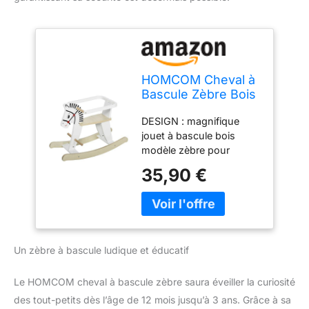
HOMCOM Cheval à
Bascule Zèbre Bois
avec Poignées
DESIGN : magnifique
Anneau de Sécurité
jouet à bascule bois
modèle zèbre pour
épater votre enfant !
35,90 €
JOUET PIÈCE DE
DÉCORATION : zèbre
idéal pour ajouter une
touche d'originalité à la
chambre de votre enfant
Un zèbre à bascule ludique et éducatif
CONFORT : doté de 2
poignées, repose-pied et
anneau de sécurité
Le HOMCOM cheval à bascule zèbre saura éveiller la curiosité
MATÉRIAUX DE QUALITÉ
des tout-petits dès l’âge de 12 mois jusqu’à 3 ans. Grâce à sa