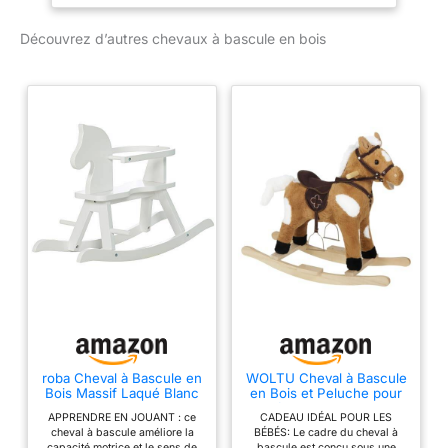
chambre de votre enfant
Découvrez d’autres chevaux à bascule en bois
CONFORT : doté de 2
poignées, repose-pied et
anneau de sécurité
MATÉRIAUX DE QUALITÉ
: structure robuste en
contreplaqué et MDF
pour un usage pérenne
SÉCURITÉ OPTIMALE
D'UTILISATION :
certifications normes
EN71-1-2-3 (adapté aux
enfants de 1 à 3 ans et
sous surveillance
permanente d'un adulte)
roba Cheval à Bascule en
WOLTU Cheval à Bascule
Bois Massif Laqué Blanc
en Bois et Peluche pour
+ Anneau de Protection
Enfant, 1-3 Ans, Brun
APPRENDRE EN JOUANT : ce
CADEAU IDÉAL POUR LES
Amovible - Aide à
cheval à bascule améliore la
BÉBÉS: Le cadre du cheval à
Maîtriser l'Équilibre -
capacité motrice et le sens de
bascule est conçu sous une