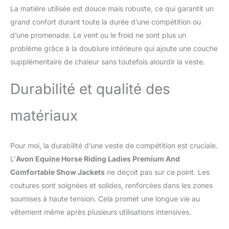
silicone pour femme sont
La matière utilisée est douce mais robuste, ce qui garantit un
optimisés pour le confort
grand confort durant toute la durée d’une compétition ou
avec un design sans
couture et une taille
d’une promenade. Le vent ou le froid ne sont plus un
élastique de soutien.
problème grâce à la doublure intérieure qui ajoute une couche
23202 3 Sécurité :
supplémentaire de chaleur sans toutefois alourdir la veste.
profitez d'une conduite
plus sûre, sachant que le
Durabilité et qualité des
siège en silicone complet
de ces pantalons
d'équitation ajoute de la
matériaux
sécurité dans la selle.
Ajustement parfait : ces
chaussures Jodhpur
Pour moi, la durabilité d’une veste de compétition est cruciale.
s'adaptent parfaitement
L’
Avon Equine Horse Riding Ladies Premium And
à votre corps car ils sont
Comfortable Show Jackets
ne déçoit pas sur ce point. Les
extensibles dans les
quatre sens et le design
coutures sont soignées et solides, renforcées dans les zones
en silicone complet avec
soumises à haute tension. Cela promet une longue vie au
motif de chaussures de
vêtement même après plusieurs utilisations intensives.
cheval vous aidera à
conserver cette forme à