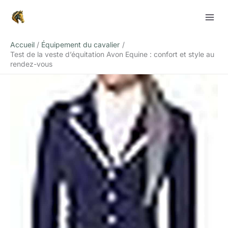
Aller
Rechercher
au
contenu
Accueil
Équipement du cavalier
Test de la veste d’équitation Avon Equine : confort et style au
rendez-vous