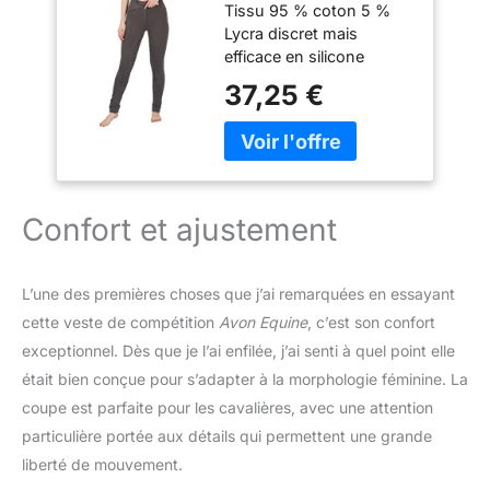
Tissu 95 % coton 5 %
silicone pour
Lycra discret mais
femme avec assise
efficace en silicone
complète,Tissu
offrant une expérience
coton/lycra de
37,25 €
de selle sûre et
qualité
antidérapante sans le
supérieure,Bleu
tissu extensible 4
marine ou noir, gris,
directions pour un
UK 14 (32-Inch)
ajustement confortable.
Poche avant zippée et
Confort et ajustement
passants de ceinture
Jodhpurs Silicone «
Matériau de qualité : ces
L’une des premières choses que j’ai remarquées en essayant
élégants pantalons en
cette veste de compétition
Avon Equine
, c’est son confort
silicone pour femme sont
exceptionnel. Dès que je l’ai enfilée, j’ai senti à quel point elle
fabriqués à partir de tissu
durable extensible dans
était bien conçue pour s’adapter à la morphologie féminine. La
les 4 sens qui est doux
coupe est parfaite pour les cavalières, avec une attention
et confortable.
particulière portée aux détails qui permettent une grande
Confortable : ces
liberté de mouvement.
jodhpurs d'équitation en