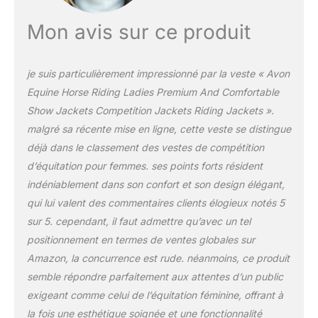
avec un design sans
couture et une taille
Mon avis sur ce produit
élastique de soutien.
23202 3 Sécurité :
profitez d'une conduite
je suis particulièrement impressionné par la veste « Avon
plus sûre, sachant que le
Equine Horse Riding Ladies Premium And Comfortable
siège en silicone complet
Show Jackets Competition Jackets Riding Jackets ».
de ces pantalons
d'équitation ajoute de la
malgré sa récente mise en ligne, cette veste se distingue
sécurité dans la selle.
déjà dans le classement des vestes de compétition
Ajustement parfait : ces
d’équitation pour femmes. ses points forts résident
chaussures Jodhpur
indéniablement dans son confort et son design élégant,
s'adaptent parfaitement
à votre corps car ils sont
qui lui valent des commentaires clients élogieux notés 5
extensibles dans les
sur 5. cependant, il faut admettre qu’avec un tel
quatre sens et le design
positionnement en termes de ventes globales sur
en silicone complet avec
Amazon, la concurrence est rude. néanmoins, ce produit
motif de chaussures de
cheval vous aidera à
semble répondre parfaitement aux attentes d’un public
conserver cette forme à
exigeant comme celui de l’équitation féminine, offrant à
l'intérieur et à l'extérieur
la fois une esthétique soignée et une fonctionnalité