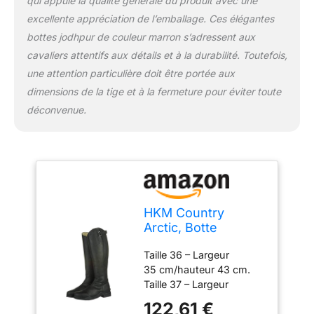
qui appuie la qualité générale du produit avec une
excellente appréciation de l’emballage. Ces élégantes
bottes jodhpur de couleur marron s’adressent aux
cavaliers attentifs aux détails et à la durabilité. Toutefois,
une attention particulière doit être portée aux
dimensions de la tige et à la fermeture pour éviter toute
déconvenue.
HKM Country
Arctic, Botte
d'équitation Mixte,
Taille 36 – Largeur
Noir, 41 EU
35 cm/hauteur 43 cm.
Taille 37 – Largeur
36 cm/hauteur 43,5 cm.
122,61 €
Taille 38 – Largeur