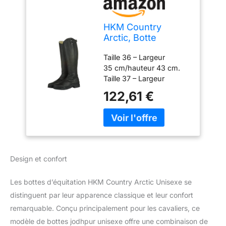
HKM Country
Arctic, Botte
d'équitation Mixte,
Taille 36 – Largeur
Noir, 41 EU
35 cm/hauteur 43 cm.
Taille 37 – Largeur
36 cm/hauteur 43,5 cm.
122,61 €
Taille 38 – Largeur
37 cm/hauteur 44 cm.
Taille 39 – Largeur
38 cm/hauteur 45 cm.
Taille 40 – Largeur
38 cm/hauteur 45,5 cm.
Design et confort
Les bottes d’équitation HKM Country Arctic Unisexe se
distinguent par leur apparence classique et leur confort
remarquable. Conçu principalement pour les cavaliers, ce
modèle de bottes jodhpur unisexe offre une combinaison de