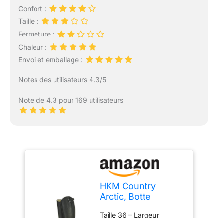
Confort :
Taille :
Fermeture :
Chaleur :
Envoi et emballage :
Notes des utilisateurs 4.3/5
Note de 4.3 pour 169 utilisateurs
HKM Country
Arctic, Botte
d'équitation Mixte,
Taille 36 – Largeur
Noir, 41 EU