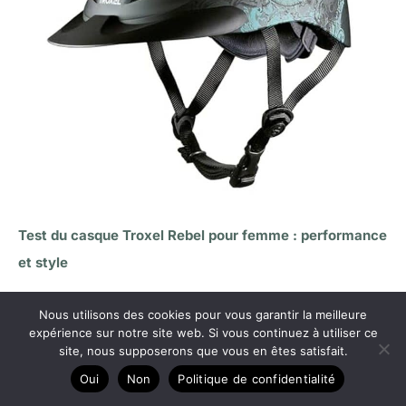
Test du casque Troxel Rebel pour femme : performance
et style
Nous utilisons des cookies pour vous garantir la meilleure
expérience sur notre site web. Si vous continuez à utiliser ce
Copyright © 2026 Le cheval passion
site, nous supposerons que vous en êtes satisfait.
A propos
Oui
Non
Politique de confidentialité
Contact