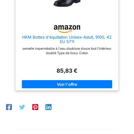
coussin et coussin; pur à la
main, marque de loisirs de
mode, le matériau le plus utilisé,
doux et confortable. Si vous
avez des questions sur mon
produit avant ou après l'achat,
n'hésitez pas à m'envoyer un e-
mail, je vous répondrai dans les
HKM Bottes d'équitation Unisex-Adult, 9100, 42
12 heures, assurez-vous
EU 5711
d'acheter!.
semelle imperméable à l'eau doublure douce tout l'intérieur
doublé Type de tissu: Coton
85,83 €