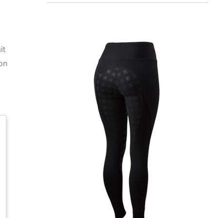
it
ion