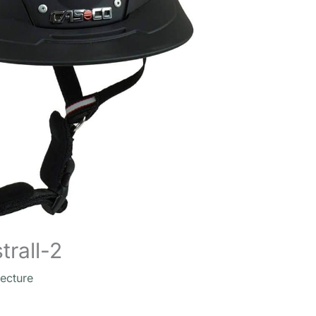
rall-2
lecture