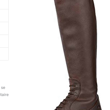
 se
taire