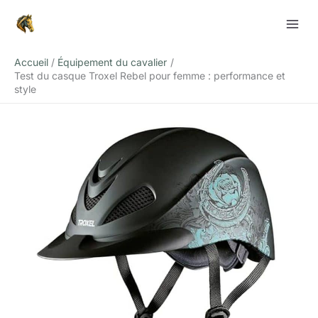
Aller
Rechercher
au
contenu
Accueil
Équipement du cavalier
Test du casque Troxel Rebel pour femme : performance et
style