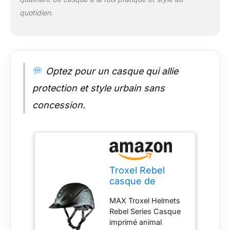
quotidien.
Optez pour un casque qui allie
protection et style urbain sans
concession.
Troxel Rebel
casque de
performance,
MAX Troxel Helmets
femme,
Rebel Series Casque
Turquoise Rose
imprimé animal