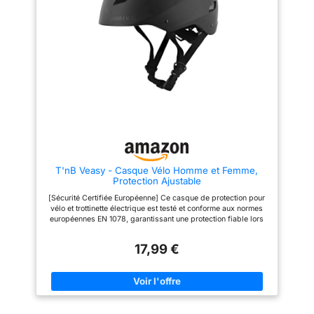
tête au frais même en été.
marron pour le sangles. EAU-
Rembourrage Amovible et
CUNE CRAINTE - Conçu avec
Lavable - Les coussinets
des matériaux résistants à l'eau,
intérieurs doux se retirent
ce casque est facile à laver,
facilement pour un nettoyage
pour un entretien simplifié
rapide, garantissant hygiène et
après chaque utilisation.
confort.
T'nB Veasy - Casque Vélo Homme et Femme,
Protection Ajustable
[Sécurité Certifiée Européenne] Ce casque de protection pour
vélo et trottinette électrique est testé et conforme aux normes
européennes EN 1078, garantissant une protection fiable lors
de tous vos déplacements urbains ou sportifs. Sa conception
robuste absorbe efficacement les chocs pour réduire les
17,99 €
risques en cas de chute et vous permettre de rouler en toute
confiance au quotidien [Ventilation Optimisée Toute Saison]
Grâce à ses 14 prises d’air stratégiquement positionnées, ce
casque assure une circulation de l’air optimale pour limiter la
transpiration et améliorer le confort d’utilisation. Il reste
agréable à porter aussi bien en été qu’en mi-saison, même lors
des trajets prolongés ou des déplacements intensifs en ville