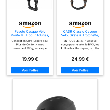
Favoto Casque Vélo
CASR Classic Casque
Route VTT pour Adultes,
Vélo, Skate & Trottinette,
Taille L
Bol - Homme, Femme -
Conception Ultra-Légère pour
EN ROUE LIBRE ! - Casque
Noir M
Plus de Confort - Avec
conçu pour le vélo, le BMX, les
seulement 260g, le casque
trottinettes électriques, le roller
réduit la fatigue du cou, idéal
et le skate, garantissant sécurité
pour cyclisme sur route, VTT et
et adaptabilité. EPI QUOI
19,99 €
24,99 €
trajets quotidiens. Protection
ENCORE ?! - Bénéficiez d'une
Fiable en EPS Haute Densité -
sécurité sans faille grâce à
Sa construction In-Mold
notre casque EPI certifié, conçu
absorbe efficacement les chocs
pour une protection optimale
pour une sécurité renforcée en
lors de vos déplacements
cas de chute. Ajustement Précis
urbains. ÇA SERT TOUJOURS -
(59-61cm) - La molette arrière
Profitez d'un ajustement
permet un réglage personnalisé
personnalisé avec notre
pour un maintien stable et
système rotatif ingénieux, pour
confortable. Ventilation
un confort sur mesure et une
Optimisée avec 26 Aérations -
tenue impeccable en
Les nombreuses ouvertures
mouvement. CHIC SANS CHOC
assurent une excellente
- Affichez un style distinctif et
circulation d’air pour garder la
minimaliste avec une finition