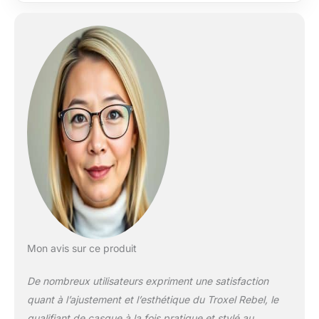
peut-être
commander une taille
au-dessus ou en
bas. Tailles : S (6 5/8
- 7), M (7 - 7 1/4), L (7
1/4 - 7 3/4/4) 8) 04-
275
Mon avis sur ce produit
De nombreux utilisateurs expriment une satisfaction
quant à l’ajustement et l’esthétique du Troxel Rebel, le
qualifiant de casque à la fois pratique et stylé au