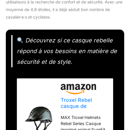
utilisateurs à la recherche de confort et de sécurité. Avec une
moyenne de 4,8 étoiles, il a déjà séduit bon nombre de
cavalier·e·s et cyclistes.
Découvrez si ce casque rebelle
répond à vos besoins en matière de
sécurité et de style.
Troxel Rebel
casque de
performance,
MAX Troxel Helmets
femme, Turquoise
Rebel Series Casque
Rose
imprimé animal SureFit