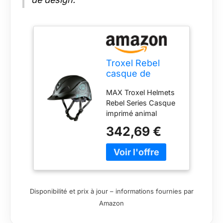
Troxel Rebel
casque de
performance,
MAX Troxel Helmets
femme,
Rebel Series Casque
Turquoise Rose
imprimé animal
SureFit Pro Mesh
342,69 €
Coated Vent Low
Profile Matte Duratec
Finition ASTM/SEI,
voir le tableau des
tailles pour les
mesures, la taille et la
Disponibilité et prix à jour – informations fournies par
forme de la tête
Amazon
peuvent être uniques
et donc vous devrez