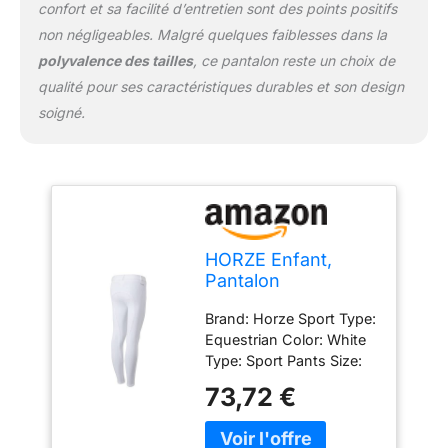
confort et sa facilité d’entretien sont des points positifs
non négligeables. Malgré quelques faiblesses dans la
polyvalence des tailles
, ce pantalon reste un choix de
qualité pour ses caractéristiques durables et son design
soigné.
HORZE Enfant,
Pantalon
d'équitation, Active,
Brand: Horze Sport Type:
Fond intégral Grip
Equestrian Color: White
Silicone, Blanc, 140
Type: Sport Pants Size:
140 EU.Targeted Group:
73,72 €
Kids.Model Number:
36278.Material: 95%
cotton and 5%