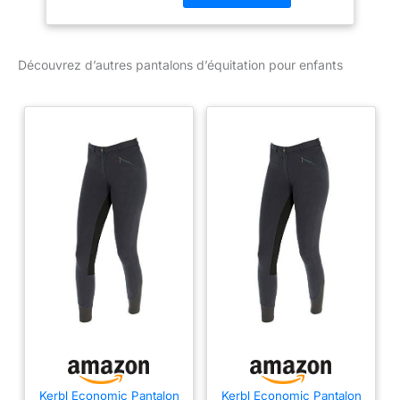
elastane.Washing
Instruction: Machine
wash warm. Wash inside
Découvrez d’autres pantalons d’équitation pour enfants
out with similar colors.
Do not use fabric
softener..EAN-13:
6438076834849
Kerbl Economic Pantalon
Kerbl Economic Pantalon