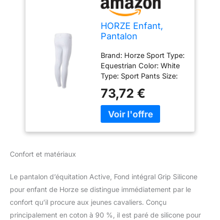
HORZE Enfant,
Pantalon
d'équitation, Active,
Brand: Horze Sport Type:
Fond intégral Grip
Equestrian Color: White
Silicone, Blanc, 140
Type: Sport Pants Size:
140 EU.Targeted Group:
73,72 €
Kids.Model Number:
36278.Material: 95%
cotton and 5%
elastane.Washing
Instruction: Machine
wash warm. Wash inside
Confort et matériaux
out with similar colors.
Do not use fabric
Le pantalon d’équitation Active, Fond intégral Grip Silicone
softener..EAN-13:
6438076834849
pour enfant de Horze se distingue immédiatement par le
confort qu’il procure aux jeunes cavaliers. Conçu
principalement en coton à 90 %, il est paré de silicone pour