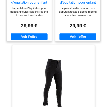
d'équitation pour enfant
d'équitation pour enfant
152 cm Bleu - Bleu
5-6 ans Noir - Noir
La pantalon d’équitation pour
La pantalon d’équitation pour
débutant toutes saisons répond
débutant toutes saisons répond
à tous les besoins des
à tous les besoins des
débutants et des acheteurs
débutants et des acheteurs
soucieux de leur budget. Coupe
soucieux de leur budget. Coupe
29,99 €
29,99 €
près du corps confortable
près du corps confortable
grâce à une élasticité à 4
grâce à une élasticité à 4
dimensions. Fermeture au
dimensions. Fermeture au
niveau du mollet avec velcro.
niveau du mollet avec velcro.
Passants de ceinture et ceinture
Passants de ceinture et ceinture
élastique antidérapante. Doux
élastique antidérapante. Doux
pour la peau et sensation de
pour la peau et sensation de
bien-être grâce au coton
bien-être grâce au coton
naturel.
naturel.