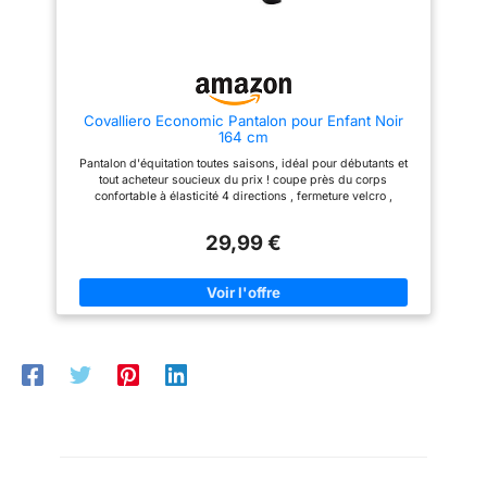
Covalliero Economic Pantalon pour Enfant Noir
164 cm
Pantalon d'équitation toutes saisons, idéal pour débutants et
tout acheteur soucieux du prix ! coupe près du corps
confortable à élasticité 4 directions , fermeture velcro ,
passants de ceinture et ceinture élastique antidérapante au
toucher doux pour une sensation de bien-être en coton , poche
29,99 €
avec fermeture éclair , lavable machine à 30 °C Pantalon
d'équitation