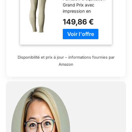
Grand Prix avec
femme
impression en
silicone au niveau du
149,86 €
genou pour une
meilleure adhérence
Taille M Anti-saleté et
anti-poussière pour
un look soigné Tissu
avec protection UV
Disponibilité et prix à jour – informations fournies par
(UPF 50+). Poches
Amazon
avant italiennes