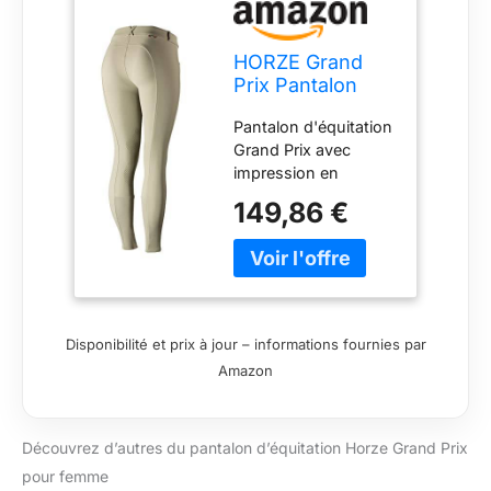
HORZE Grand
Prix Pantalon
d'équitation en
Pantalon d'équitation
silicone pour
Grand Prix avec
femme
impression en
silicone au niveau du
149,86 €
genou pour une
meilleure adhérence
Taille M Anti-saleté et
anti-poussière pour
un look soigné Tissu
avec protection UV
Disponibilité et prix à jour – informations fournies par
(UPF 50+). Poches
Amazon
avant italiennes
Découvrez d’autres du pantalon d’équitation Horze Grand Prix
pour femme