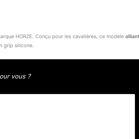
arque HORZE. Conçu pour les cavalières, ce modèle
allian
 grip silicone.
pour vous ?