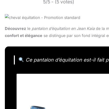
5/5 - (5 votes)
Découvrez
le
pantalon d’équitation en Jean Kaia
de la m
confort et élégance
se distingue par son fond intégral en
Ce pantalon d’équitation est-il fait 