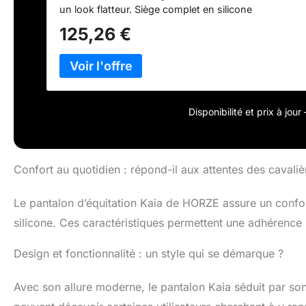
un look flatteur. Siège complet en silicone
***************************************************
125,26 €
***************************************************
******* Tissu flexible : le tissu mélangé de ces culot
ajustement parfait Poches arrière brodées : un peu de
pantalon tendance.
Disponibilité et prix à jou
Confort au quotidien : répond-il aux attentes des cavaliè
Le pantalon d’équitation Kaia de HORZE assure un confor
silicone. Ces caractéristiques permettent une adhérence p
Design et fonctionnalité : un style qui se démarque ?
Avec son allure moderne, le pantalon Kaia séduit par so