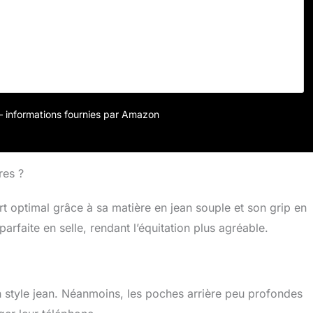
************************************************************
************************************************************
tes offre une grande quantité d'élasticité et de confort pour un
 design sur les poches arrière est une touche finale à ce
r – informations fournies par Amazon
res ?
t optimal grâce à sa matière en jean souple et son grip en
arfaite en selle, rendant l’équitation plus agréable.
n style jean. Néanmoins, les poches arrière peu profondes