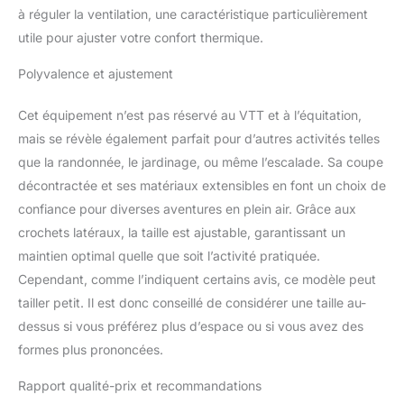
100 % : roulez-le. Portez-
à réguler la ventilation, une caractéristique particulièrement
le. Aimez-le ou
utile pour ajuster votre confort thermique.
retournez-le. Nous
sommes fiers des
Polyvalence et ajustement
produits que nous
vendons et nous les
Cet équipement n’est pas réservé au VTT et à l’équitation,
soutenons
mais se révèle également parfait pour d’autres activités telles
inconditionnellement. Si
pour une raison
que la randonnée, le jardinage, ou même l’escalade. Sa coupe
quelconque vous n'êtes
décontractée et ses matériaux extensibles en font un choix de
pas entièrement satisfait
confiance pour diverses aventures en plein air. Grâce aux
de votre achat Terry
crochets latéraux, la taille est ajustable, garantissant un
maintien optimal quelle que soit l’activité pratiquée.
Cependant, comme l’indiquent certains avis, ce modèle peut
tailler petit. Il est donc conseillé de considérer une taille au-
dessus si vous préférez plus d’espace ou si vous avez des
formes plus prononcées.
Rapport qualité-prix et recommandations