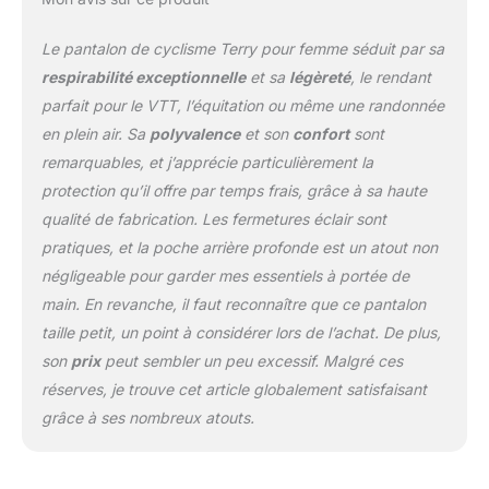
coupe décontractée avec
ceinture réglable et
Le pantalon de cyclisme Terry pour femme séduit par sa
fermeture éclair /
respirabilité exceptionnelle
et sa
légèreté
, le rendant
élastique au niveau des
parfait pour le VTT, l’équitation ou même une randonnée
chevilles. Parfait pour les
en plein air. Sa
polyvalence
et son
confort
sont
loisirs en plein air :
convient pour le
remarquables, et j’apprécie particulièrement la
cyclisme, la pêche, la
protection qu’il offre par temps frais, grâce à sa haute
randonnée, la course, le
qualité de fabrication. Les fermetures éclair sont
jardinage, le golf, les
pratiques, et la poche arrière profonde est un atout non
voyages de croisière en
vélo électrique, ou
négligeable pour garder mes essentiels à portée de
d'autres types
main. En revanche, il faut reconnaître que ce pantalon
d'entraînement et
taille petit, un point à considérer lors de l’achat. De plus,
d'activités de plein air.
son
prix
peut sembler un peu excessif. Malgré ces
Satisfaction garantie à
100 % : roulez-le. Portez-
réserves, je trouve cet article globalement satisfaisant
le. Aimez-le ou
grâce à ses nombreux atouts.
retournez-le. Nous
sommes fiers des
produits que nous