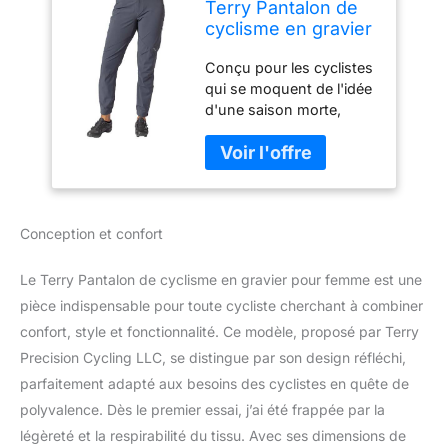
Terry Pantalon de
cyclisme en gravier
pour femme, coupe
Conçu pour les cyclistes
décontractée, pour
qui se moquent de l'idée
VTT, équitation,
d'une saison morte,
randonnée,
notre nouveau pantalon
camping, ébène,
Gravel est parfait pour
Taille M
les températures plus
fraîches et les
promenades toute
Conception et confort
l'année où vous
voulez/avez besoin de
plus de couverture.
Le Terry Pantalon de cyclisme en gravier pour femme est une
Caractéristiques :
pièce indispensable pour toute cycliste cherchant à combiner
genoux articulés, 2
confort, style et fonctionnalité. Ce modèle, proposé par Terry
poches cargo adaptées
Precision Cycling LLC, se distingue par son design réfléchi,
aux smartphones avec
fermetures éclair
parfaitement adapté aux besoins des cyclistes en quête de
dissimulées, 1 poche
polyvalence. Dès le premier essai, j’ai été frappée par la
arrière avec accents
légèreté et la respirabilité du tissu. Avec ses dimensions de
réfléchissants,