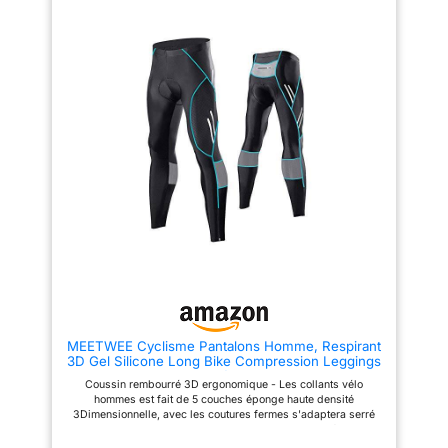
d'autres types
manches courtes est
jambe droite pour maintenir une
spécialement conçu pour
bonne respirabilité et améliorer
d'entraînement et
s'adapter à la forme de votre
la bonne expérience de
d'activités de plein air.
selle de vélo, les coussinets de
conduite à vélo. 【Design de
gel 5D cousus peuvent protéger
poche】Il y a une poche à
Satisfaction garantie à
la friction entre votre hanche et
cordon zippée sur la hanche
100 % : roulez-le. Portez-
la selle de vélo, s'adapter plus
droite pour un rangement facile.
le. Aimez-le ou
étroitement et soulager les
【Facile à mettre et à enlever】Il
douleurs à la hanche. lors de
y a des fermetures éclair à deux
retournez-le. Nous
longs trajets. Léger et durable :
endroits sur les jambes du
sommes fiers des
les vêtements de cyclisme sont
pantalon. L'ouverture de la
fabriqués dans un matériau
fermeture éclair peut augmenter
produits que nous
léger avec une bonne finition et
la largeur des jambes du
vendons et nous les
des coutures adaptées au
pantalon, ce qui facilite
soutenons
cyclisme. Ces vêtements de
l'enfilage et le retrait du
cyclisme conviennent à tous les
pantalon et augmente le confort.
inconditionnellement. Si
niveaux de cyclistes, y compris
【Bandes réfléchissantes】 Le
pour une raison
les cyclistes sur route et les
pantalon est conçu avec des
vététistes. Conception
bandes réfléchissantes qui
quelconque vous n'êtes
réfléchissante : la combinaison
améliorent la visibilité nocturne.
pas entièrement satisfait
de cyclisme à manches courtes
de votre achat Terry
pour hommes est dotée d'un
motif réfléchissant sur le dos de
MEETWEE Cyclisme Pantalons Homme, Respirant
la chemise pour garantir votre
3D Gel Silicone Long Bike Compression Leggings
sécurité lorsque vous roulez la
Cycliste Pantalon de Vélo Pantalon - Bleu -XL
nuit. Conception antidérapante
Coussin rembourré 3D ergonomique - Les collants vélo
sur les jambes du pantalon : la
hommes est fait de 5 couches éponge haute densité
combinaison de cyclisme à
3Dimensionnelle, avec les coutures fermes s'adaptera serré
manches courtes a une
dans toutes les courbes de votre zone de selle. Réduire
conception antidérapante sur le
efficacement l'abrasion, absorber les chocs, prévenir la