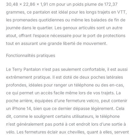
30,48 x 22,86 x 1,91 cm pour un poids plume de 172,37
entrejambe de 74,9 cm.
Remarque : doublure
grammes, ce pantalon est idéal pour les longs trajets en VTT,
rembourrée non incluse
les promenades quotidiennes ou même les balades de fin de
Coupe / tissu : tissu
journée dans le quartier. Les genoux articulés sont un autre
stretch en nylon recyclé,
atout, offrant l’espace nécessaire pour le port de protections
coupe décontractée avec
tout en assurant une grande liberté de mouvement.
ceinture réglable et
fermeture éclair /
Fonctionnalités pratiques
élastique au niveau des
chevilles. Parfait pour les
loisirs en plein air :
Le Terry Pantalon n’est pas seulement confortable, il est aussi
convient pour le
extrêmement pratique. Il est doté de deux poches latérales
cyclisme, la pêche, la
profondes, idéales pour ranger un téléphone ou des en-cas,
randonnée, la course, le
ce qui permet un accès facile même lors de vos trajets. La
jardinage, le golf, les
voyages de croisière en
poche arrière, équipées d’une fermeture velcro, peut contenir
vélo électrique, ou
un iPhone 14, bien que ce dernier dépasse légèrement. Cela
d'autres types
dit, comme le soulignent certains utilisateurs, le téléphone
d'entraînement et
n’est généralement pas porté à cet endroit lors d’une sortie à
d'activités de plein air.
vélo. Les fermetures éclair aux chevilles, quant à elles, servent
Satisfaction garantie à