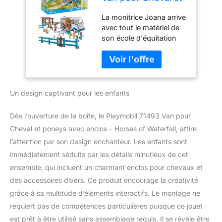
poneys avec enclos
La monitrice Joana arrive
- Horses of
avec tout le matériel de
Waterfall - Gamme
son école d'équitation
Horses of Waterfall
pour initier les enfants à
fabriquée avec Plus
la magie du monde
de 80% de
équestre. Avec son
matériaux recyclés
véhicule équipé, deux
ou biosourcés en
adorables poneys et des
Moyenne - Dès 4
Un design captivant pour les enfants
accessoires, l'aventure
Ans
équestre peut enfin
Dès l’ouverture de la boîte, le Playmobil 71493 Van pour
commencer ! Le camion
Cheval et poneys avec enclos – Horses of Waterfall, attire
de transport pour
l’attention par son design enchanteur. Les enfants sont
chevaux, équipé d'un toit
amovible, garantit une
immédiatement séduits par les détails minutieux de cet
expérience de jeu
ensemble, qui incluent un charmant enclos pour chevaux et
authentique. L'ensemble
des accessoires divers. Ce produit encourage la créativité
comprend des
grâce à sa multitude d’éléments interactifs. Le montage ne
couvertures, des brides,
des selles et d'autres
requiert pas de compétences particulières puisque ce jouet
accessoires pour des
est prêt à être utilisé sans assemblage requis. Il se révèle être