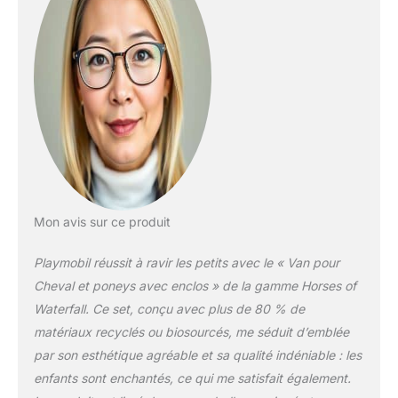
de transport pour
chevaux, équipé d'un toit
amovible, garantit une
expérience de jeu
authentique. L'ensemble
comprend des
couvertures, des brides,
des selles et d'autres
accessoires pour des
heures de divertissement
assurées ! Il y a de la
place pour deux
Mon avis sur ce produit
personnages dans la
cabine du conducteur
Playmobil réussit à ravir les petits avec le « Van pour
(un personnage d'enfant
Cheval et poneys avec enclos » de la gamme Horses of
peut également être
passager). Rampe
Waterfall. Ce set, conçu avec plus de 80 % de
latérale pour l'entrée des
matériaux recyclés ou biosourcés, me séduit d’emblée
poneys. Le coffre offre
par son esthétique agréable et sa qualité indéniable : les
beaucoup d'espaces de
enfants sont enchantés, ce qui me satisfait également.
rangement pour les