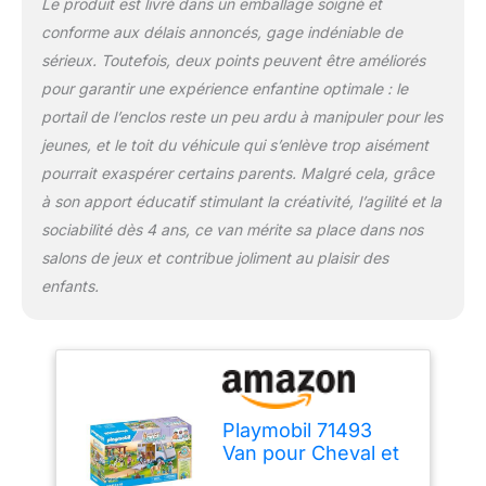
accessoires d'équitation.
Le produit est livré dans un emballage soigné et
Set de jeu pour enfants à
conforme aux délais annoncés, gage indéniable de
partir de 4 ans : idéal
sérieux. Toutefois, deux points peuvent être améliorés
pour les petites mains
pour garantir une expérience enfantine optimale : le
grâce à une taille adaptée
portail de l’enclos reste un peu ardu à manipuler pour les
à leur âge et une prise en
main facile Pour une
jeunes, et le toit du véhicule qui s’enlève trop aisément
utilisation quotidienne :
pourrait exaspérer certains parents. Malgré cela, grâce
qualité supérieure et
à son apport éducatif stimulant la créativité, l’agilité et la
design robuste,
sociabilité dès 4 ans, ce van mérite sa place dans nos
nettoyage facile des
pièces (sans
salons de jeux et contribue joliment au plaisir des
autocollants) sous l'eau
enfants.
courante sans produits
chimiques Matériau :
plastique fabriqué avec
plus de 80% de
matériaux recyclés ou
biosourcés en moyenne,
Playmobil 71493
LxPxH: Abri avec
Van pour Cheval et
paddock : 32,5 x 19 x
poneys avec enclos
11,5 cm (variable) ;