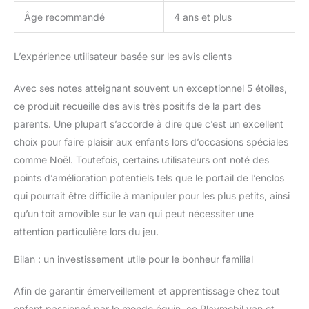
nettoyage facile des
Âge recommandé
4 ans et plus
pièces (sans
autocollants) sous l'eau
L’expérience utilisateur basée sur les avis clients
courante sans produits
chimiques Matériau :
plastique fabriqué avec
Avec ses notes atteignant souvent un exceptionnel 5 étoiles,
plus de 80% de
ce produit recueille des avis très positifs de la part des
matériaux recyclés ou
parents. Une plupart s’accorde à dire que c’est un excellent
biosourcés en moyenne,
choix pour faire plaisir aux enfants lors d’occasions spéciales
LxPxH: Abri avec
paddock : 32,5 x 19 x
comme Noël. Toutefois, certains utilisateurs ont noté des
11,5 cm (variable) ;
points d’amélioration potentiels tels que le portail de l’enclos
Véhicule : 27 x 13 x 14,5
qui pourrait être difficile à manipuler pour les plus petits, ainsi
cm, poids : 807 g, 71493
qu’un toit amovible sur le van qui peut nécessiter une
attention particulière lors du jeu.
Bilan : un investissement utile pour le bonheur familial
Afin de garantir émerveillement et apprentissage chez tout
enfant passionné par le monde équin, ce Playmobil van et