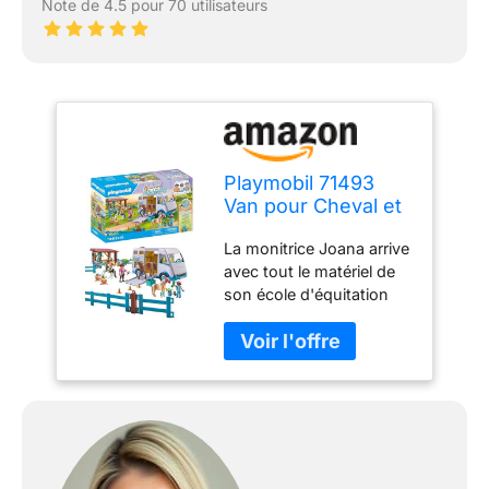
Note de 4.5 pour 70 utilisateurs
Playmobil 71493
Van pour Cheval et
poneys avec enclos
La monitrice Joana arrive
- Horses of
avec tout le matériel de
Waterfall - Gamme
son école d'équitation
Horses of Waterfall
pour initier les enfants à
fabriquée avec Plus
la magie du monde
de 80% de
équestre. Avec son
matériaux recyclés
véhicule équipé, deux
ou biosourcés en
adorables poneys et des
Moyenne - Dès 4
accessoires, l'aventure
Ans
équestre peut enfin
commencer ! Le camion