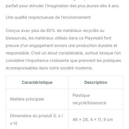
heures de divertissement
parfait pour stimuler l’imagination des plus jeunes dès 4 ans.
assurées ! Il y a de la
place pour deux
Une qualité respectueuse de l’environnement
personnages dans la
cabine du conducteur
Conçus avec plus de 80% de matériaux recyclés ou
(un personnage d'enfant
biosourcés, les matériaux utilisés dans ce Playmobil font
peut également être
passager). Rampe
preuve d’un engagement envers une production durable et
latérale pour l'entrée des
responsable. C’est un atout considérable, surtout lorsque l’on
poneys. Le coffre offre
considère l’importance croissante que prennent les pratiques
beaucoup d'espaces de
écoresponsables dans notre société moderne.
rangement pour les
accessoires d'équitation.
Set de jeu pour enfants à
Caractéristique
Description
partir de 4 ans : idéal
pour les petites mains
Plastique
grâce à une taille adaptée
Matière principale
recyclé/biosourcé
à leur âge et une prise en
main facile Pour une
Dimensions du produit (L x l
utilisation quotidienne :
46 x 28, 4 x 11, 9 cm
qualité supérieure et
x h)
design robuste,