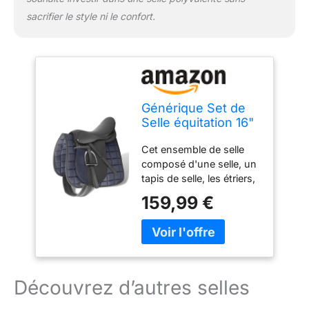
sacrifier le style ni le confort.
Générique Set de
Selle équitation 16"
en Cuir véritable 14
Cet ensemble de selle
cm 5 en 1
composé d'une selle, un
Noir,Équitation,
tapis de selle, les étriers,
Harnachement,
une étrivière et une
Selles,90643
159,99 €
sangle, vous permet de
vous assoyez dans la
bonne position et de
rouler en toute sécurité
et équilibre Cette selle en
cuir véritable de haute
Découvrez d’autres selles
qualité (100%) cumule
l'esthétisme et la