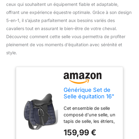
ceux qui souhaitent un équipement fiable et adaptable,
offrant une expérience équestre optimale. Grâce à son design
5-en-1, il s’ajuste parfaitement aux besoins variés des
cavaliers tout en assurant le bien-être de votre cheval.
Découvrez comment cette selle vous permettra de profiter
pleinement de vos moments d’équitation avec sérénité et
style.
Générique Set de
Selle équitation 16"
en Cuir véritable 14
Cet ensemble de selle
cm 5 en 1
composé d'une selle, un
Noir,Équitation,
tapis de selle, les étriers,
Harnachement,
une étrivière et une
Selles,90643
159,99 €
sangle, vous permet de