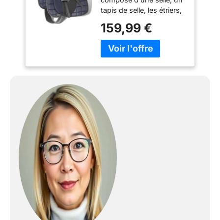
Noir,Équitation,
tapis de selle, les étriers,
Harnachement,
une étrivière et une
Selles,90643
159,99 €
sangle, vous permet de
vous assoyez dans la
bonne position et de
rouler en toute sécurité
et équilibre Cette selle en
cuir véritable de haute
qualité (100%) cumule
l'esthétisme et la
praticabilité La selle est
renforcée à tous les
points de pression pour
une durabilité optimale
Le tapis de selle en
polyester est bien
rembourré pour le
confort du cavalier et
peut être séparé pour un
nettoyage facile Les
étriers métalliques sont