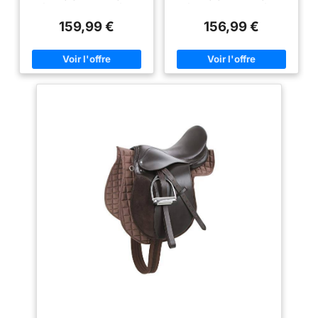
d'Équitation Gris Clair
d'Équitation Blanc
d'équitation et un supplément
d'équitation et un supplément
53x53x140 cm Acier
53x53x140 cm Acier
pratique et accrocheur à votre
pratique et accrocheur à votre
159,99 €
156,99 €
sellerie et écurie avec son style
sellerie et écurie avec son style
cool Avec 2 compartiments avec
cool Avec 2 compartiments avec
portes verrouillables, ce casier
portes verrouillables, ce casier
à selles dispose d’un grand
à selles dispose d’un grand
espace de rangement pour
espace de rangement pour
garder l'équipement de sellerie
garder l'équipement de sellerie
en sécurité et bien organisé De
en sécurité et bien organisé De
plus, cette armoire à selles est
plus, cette armoire à selles est
faite d’acier de haute qualité, ce
faite d’acier de haute qualité, ce
qui la rend durable et facile à
qui la rend durable et facile à
nettoyer. Couleur : gris
nettoyer. Couleur :
clair;Matériau :
blanc;Matériau :
acier;Dimensions : 53 x 53 x
acier;Dimensions : 53 x 53 x
150 cm (L x l x H)
150 cm (L x l x H)