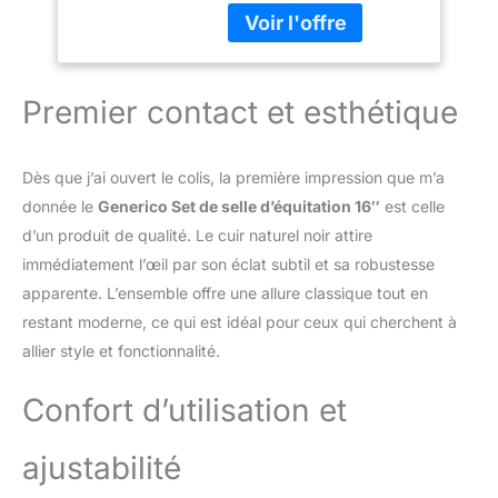
vous assoyez dans la
bonne position et de
rouler en toute sécurité
et équilibre Cette selle en
cuir véritable de haute
Premier contact et esthétique
qualité (100%) cumule
l'esthétisme et la
praticabilité La selle est
Dès que j’ai ouvert le colis, la première impression que m’a
renforcée à tous les
donnée le
Generico Set de selle d’équitation 16″
est celle
points de pression pour
d’un produit de qualité. Le cuir naturel noir attire
une durabilité optimale
Le tapis de selle en
immédiatement l’œil par son éclat subtil et sa robustesse
polyester est bien
apparente. L’ensemble offre une allure classique tout en
rembourré pour le
restant moderne, ce qui est idéal pour ceux qui cherchent à
confort du cavalier et
allier style et fonctionnalité.
peut être séparé pour un
nettoyage facile Les
Confort d’utilisation et
étriers métalliques sont
assez solides pour les
années de service
ajustabilité