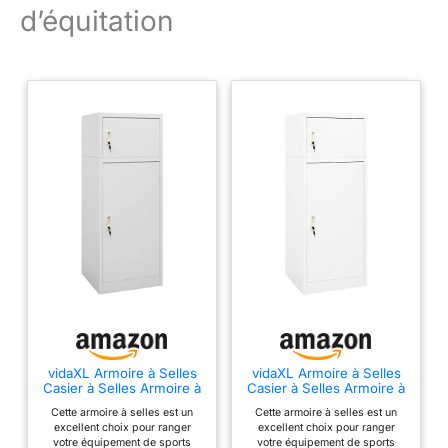
d’équitation
praticabilité La selle est
renforcée à tous les
points de pression pour
une durabilité optimale
Le tapis de selle en
polyester est bien
rembourré pour le
confort du cavalier et
peut être séparé pour un
nettoyage facile Les
étriers métalliques sont
assez solides pour les
années de service
vidaXL Armoire à Selles
vidaXL Armoire à Selles
Casier à Selles Armoire à
Casier à Selles Armoire à
Harnais Meuble de
Harnais Meuble de
Cette armoire à selles est un
Cette armoire à selles est un
Rangement pour
Rangement pour
excellent choix pour ranger
excellent choix pour ranger
Equipement de Sport
Equipement de Sport
votre équipement de sports
votre équipement de sports