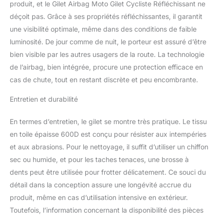
produit, et le Gilet Airbag Moto Gilet Cycliste Réfléchissant ne
attachée au cadre interne
déçoit pas. Grâce à ses propriétés réfléchissantes, il garantit
sous le coussin de siège
une visibilité optimale, même dans des conditions de faible
sous le coussin de siège.
□ Caractéristiques: Force
luminosité. De jour comme de nuit, le porteur est assuré d’être
de libération automatique
bien visible par les autres usagers de la route. La technologie
de corde (tension): 18 kg
de l’airbag, bien intégrée, procure une protection efficace en
Force Air Sac Temps de
cas de chute, tout en restant discrète et peu encombrante.
gonflage complet: 0,115
secondes Pression
Entretien et durabilité
interne (pression interne)
du sac gonflable: 250
mbar □ Comment utiliser
En termes d’entretien, le gilet se montre très pratique. Le tissu
le gilet gonflable anti-
en toile épaisse 600D est conçu pour résister aux intempéries
chute: insérez la boucle
et aux abrasions. Pour le nettoyage, il suffit d’utiliser un chiffon
lors de l'utilisation et
sec ou humide, et pour les taches tenaces, une brosse à
retirez la boucle lorsque
dents peut être utilisée pour frotter délicatement. Ce souci du
vous n'êtes pas
utilisé.Longueur
détail dans la conception assure une longévité accrue du
d'installation de la corde
produit, même en cas d’utilisation intensive en extérieur.
à ressort (corde
Toutefois, l’information concernant la disponibilité des pièces
élastique): supportez les