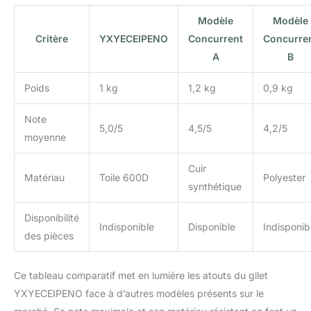
Modèle
Modèle
Critère
YXYECEIPENO
Concurrent
Concurre
A
B
Poids
1 kg
1,2 kg
0,9 kg
Note
5,0/5
4,5/5
4,2/5
moyenne
Cuir
Matériau
Toile 600D
Polyester
synthétique
Disponibilité
Indisponible
Disponible
Indisponib
des pièces
Ce tableau comparatif met en lumière les atouts du gilet
YXYECEIPENO face à d’autres modèles présents sur le