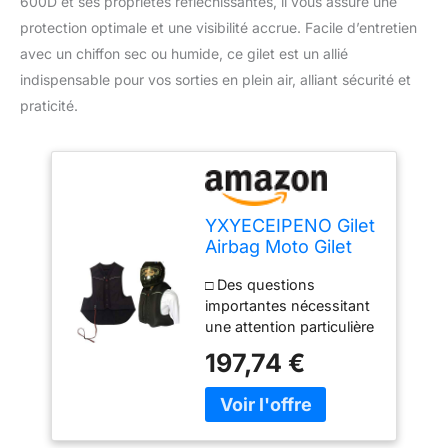
600D et ses propriétés réfléchissantes, il vous assure une
protection optimale et une visibilité accrue. Facile d’entretien
avec un chiffon sec ou humide, ce gilet est un allié
indispensable pour vos sorties en plein air, alliant sécurité et
praticité.
YXYECEIPENO Gilet
Airbag Moto Gilet
Cycliste
□ Des questions
Réfléchissant Tissu
importantes nécessitant
en Toile Épaisse
une attention particulière
600D Utilisez Un
Les cylindres de gaz de
Chiffon Sec Ou
197,74 €
CO2 sont une haute
Humide, Une
pression et ne peuvent
Brosse À Dents
être envoyés de
pour Frotter
l'aéronef, de sorte qu'ils
Convient pour La