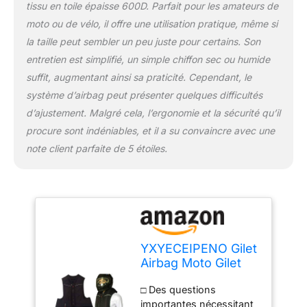
tissu en toile épaisse 600D. Parfait pour les amateurs de
sous le coussin de siège
moto ou de vélo, il offre une utilisation pratique, même si
sous le coussin de siège.
□ Caractéristiques: Force
la taille peut sembler un peu juste pour certains. Son
de libération automatique
entretien est simplifié, un simple chiffon sec ou humide
de corde (tension): 18 kg
suffit, augmentant ainsi sa praticité. Cependant, le
Force Air Sac Temps de
système d’airbag peut présenter quelques difficultés
gonflage complet: 0,115
secondes Pression
d’ajustement. Malgré cela, l’ergonomie et la sécurité qu’il
interne (pression interne)
procure sont indéniables, et il a su convaincre avec une
du sac gonflable: 250
note client parfaite de 5 étoiles.
mbar □ Comment utiliser
le gilet gonflable anti-
chute: insérez la boucle
lors de l'utilisation et
retirez la boucle lorsque
vous n'êtes pas
utilisé.Longueur
YXYECEIPENO Gilet
d'installation de la corde
Airbag Moto Gilet
à ressort (corde
Cycliste
élastique): supportez les
□ Des questions
Réfléchissant Tissu
pédales de la moto et
importantes nécessitant
en Toile Épaisse