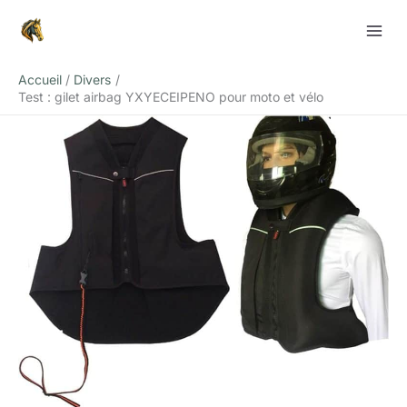
Aller
Rechercher
au
contenu
Accueil
Divers
Test : gilet airbag YXYECEIPENO pour moto et vélo