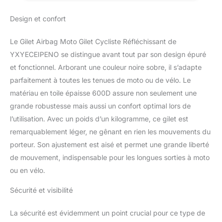
ne sont pas équipés de
Moto en Plein Air,
cylindres de CO2.Les
Le Vélo
Design et confort
cylindres peuvent être
achetés dans votre
Le Gilet Airbag Moto Gilet Cycliste Réfléchissant de
pays.Le calibre est une
demi-barreau au
YXYECEIPENO se distingue avant tout par son design épuré
système britannique et la
et fonctionnel. Arborant une couleur noire sobre, il s’adapte
capacité est
parfaitement à toutes les tenues de moto ou de vélo. Le
recommandée d'acheter
matériau en toile épaisse 600D assure non seulement une
60CC ou 38g. □
grande robustesse mais aussi un confort optimal lors de
Déclencheur mécanique
de gilet de l'airbag moto:
l’utilisation. Avec un poids d’un kilogramme, ce gilet est
tension ultra-basse pour
remarquablement léger, ne gênant en rien les mouvements du
activer l'airbag (seule
porteur. Son ajustement est aisé et permet une grande liberté
force de 18 kg requise) □
de mouvement, indispensable pour les longues sorties à moto
Méthode d'installation: la
position où la corde peut
ou en vélo.
être attachée à l'avant, à
l'arrière, à gauche et à
Sécurité et visibilité
droite du coussin de
siège ou de la position
La sécurité est évidemment un point crucial pour ce type de
où la corde peut être