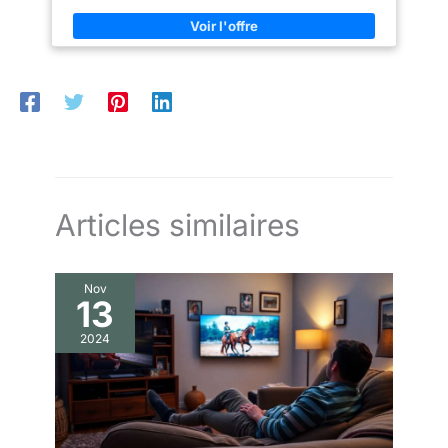
partir de 18 mois pour les aider à développer leur capacité à
inventer des histoires et construire l'univers qui va avec.
JOUER POUR MIEUX GRANDIR : C'est en imitant les adultes et
en manipulant différents jouets que les enfants apprennent à
appréhender le monde qui les entoure, à devenir plus habile et
plus autonome au quotidien. DES JOUETS ORIGINE FRANCE
GARANTIE : Jouets Ecoiffier fabrique ses produits à Oyonnax
dans l'Ain grâce à l'investissement des 350 personnes que
l'entreprise familiale emploie directement et indirectement.
Articles similaires
Nov
13
2024