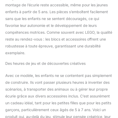
pomme Ce jouet LEGO
montage de l’écurie reste accessible, même pour les jeunes
4+ pour cheval d'entrée
enfants à partir de 5 ans. Les pièces s’emboîtent facilement
de gamme et écurie peut
sans que les enfants ne se sentent découragés, ce qui
être construit avec tous
favorise leur autonomie et le développement de leurs
les autres ensembles
LEGO originaux et
compétences motrices. Comme souvent avec LEGO, la qualité
briques LEGO pour la
reste au rendez-vous : les blocs et accessoires offrent une
construction créative
robustesse à toute épreuve, garantissant une durabilité
exemplaire.
Des heures de jeu et de découvertes créatives
Avec ce modèle, les enfants ne se contentent pas simplement
de construire. Ils vont passer plusieurs heures à inventer des
scénarios, à transporter des animaux ou à gérer leur propre
écurie grâce aux divers accessoires inclus. C’est assurément
un cadeau idéal, tant pour les petites filles que pour les petits
garçons, particulièrement ceux âgés de 5 à 7 ans. Voici un
produit qui, au-delà du jeu, stimule leur pensée créatrice, leur