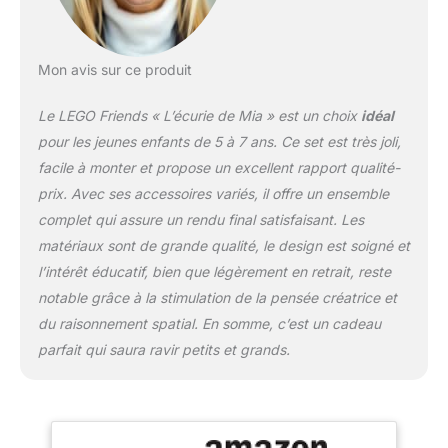
accessoires pour ce
cheval et l'écurie
comprennent une
Mon avis sur ce produit
brosse, une pelle, une
boîte de rangement, une
Le LEGO Friends « L’écurie de Mia » est un choix
idéal
carotte, du foin et une
pomme Ce jouet LEGO
pour les jeunes enfants de 5 à 7 ans. Ce set est très joli,
4+ pour cheval d'entrée
facile à monter et propose un excellent rapport qualité-
de gamme et écurie peut
prix. Avec ses accessoires variés, il offre un ensemble
être construit avec tous
complet qui assure un rendu final satisfaisant. Les
les autres ensembles
LEGO originaux et
matériaux sont de grande qualité, le design est soigné et
briques LEGO pour la
l’intérêt éducatif, bien que légèrement en retrait, reste
construction créative
notable grâce à la stimulation de la pensée créatrice et
du raisonnement spatial. En somme, c’est un cadeau
parfait qui saura ravir petits et grands.