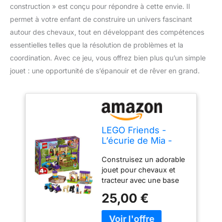
construction » est conçu pour répondre à cette envie. Il
permet à votre enfant de construire un univers fascinant
autour des chevaux, tout en développant des compétences
essentielles telles que la résolution de problèmes et la
coordination. Avec ce jeu, vous offrez bien plus qu’un simple
jouet : une opportunité de s’épanouir et de rêver en grand.
LEGO Friends -
L’écurie de Mia -
41361 - Jeu de
Construisez un adorable
construction
jouet pour chevaux et
tracteur avec une base
en brique spéciale pour
25,00 €
que votre enfant puisse
rapidement construire et
jouer à d'innombrables