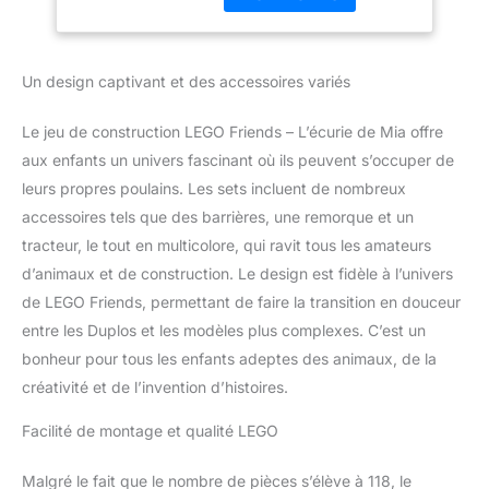
aventures Jouet précoce
pour les débutants et
comprend une mini-
Un design captivant et des accessoires variés
figurine Mia, plus 2
figurines de cheval et
Le jeu de construction LEGO Friends – L’écurie de Mia offre
une figurine de lapin Cet
ensemble de jeu LEGO
aux enfants un univers fascinant où ils peuvent s’occuper de
Friends aidera votre
leurs propres poulains. Les sets incluent de nombreux
enfant à comprendre le
accessoires tels que des barrières, une remorque et un
but des étapes de
tracteur, le tout en multicolore, qui ravit tous les amateurs
construction et à
d’animaux et de construction. Le design est fidèle à l’univers
développer sa confiance
pour le démarrage parfait
de LEGO Friends, permettant de faire la transition en douceur
de la construction de
entre les Duplos et les modèles plus complexes. C’est un
briques LEGO Les
bonheur pour tous les enfants adeptes des animaux, de la
accessoires pour ce
créativité et de l’invention d’histoires.
cheval et l'écurie
comprennent une
Facilité de montage et qualité LEGO
brosse, une pelle, une
boîte de rangement, une
carotte, du foin et une
Malgré le fait que le nombre de pièces s’élève à 118, le