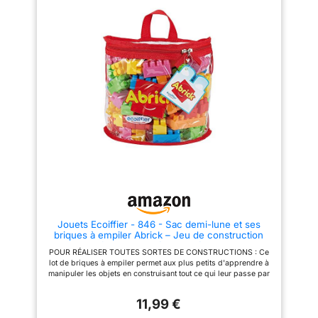
adaptés aux enfants à partir de
Stimule la créativité,
3 ans ; Un cadeau idéal pour
reconnaissance des
apprendre l’adresse en
couleurs/formes et motricité
s’amusant 600 PIECES
fine. Alternative aux écrans
INCLUES : ce kit contient 600
Cadeau Parfait : Pour
pièces en forme de croix
anniversaires/Noël. Favorise les
couleur basic à assembler ainsi
moments familiaux et l'éveil
qu’un guide de construction
STEM
pour stimuler la créativité de
vos enfants MADE IN
DANEMARK : les jeux de
construction Plus-Plus sont
fabriqués au Danemark avec le
plus grand soin Les pièces sont
conçues en 100 % polyéthylène
& sans danger pour les enfants
Jouets Ecoiffier - 846 - Sac demi-lune et ses
briques à empiler Abrick – Jeu de construction
pour enfants – 100 pièces – Dès 18 mois –
POUR RÉALISER TOUTES SORTES DE CONSTRUCTIONS : Ce
Fabriqué en France
lot de briques à empiler permet aux plus petits d'apprendre à
manipuler les objets en construisant tout ce qui leur passe par
la tête. UN SAC BIEN REMPLI : Ce kit se compose d'un sac en
vinyle à fermeture zippée rempli de 100 briques à empiler de
11,99 €
différentes formes et couleurs. DÉVELOPPER L'IMAGINATION :
La gamme Abrick se compose de jouets destinés aux enfants à