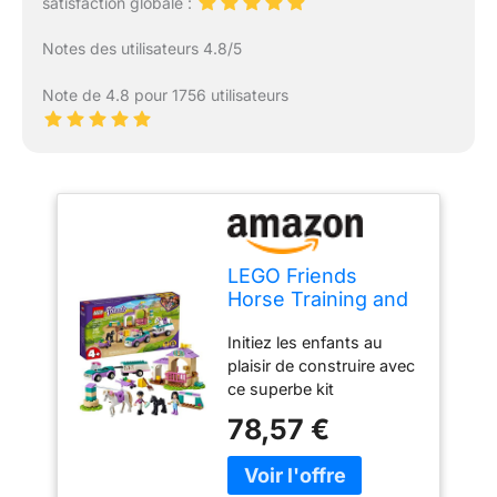
satisfaction globale :
Notes des utilisateurs 4.8/5
Note de 4.8 pour 1756 utilisateurs
LEGO Friends
Horse Training and
Trailer 41441 Kit de
Initiez les enfants au
construction
plaisir de construire avec
Friends Stephanie
ce superbe kit
et Emma et 2
d'équitation LEGO
animaux ; nouveau
78,57 €
Friends rempli de
2021 (148 pièces),
fonctionnalités pour
multicolore, taille
inspirer les jeux de rôle
unique