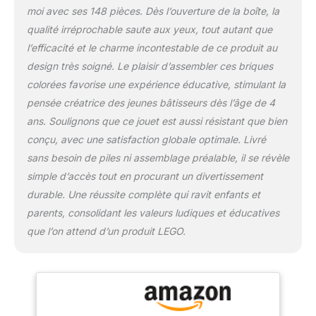
de Hale et une fourchette
moi avec ses 148 pièces. Dès l’ouverture de la boîte, la
à foin pour nettoyer le
qualité irréprochable saute aux yeux, tout autant que
fumier des écuries. Ce
jouet de construction
l’efficacité et le charme incontestable de ce produit au
créatif est également livré
design très soigné. Le plaisir d’assembler ces briques
avec 2 pierres de
colorées favorise une expérience éducative, stimulant la
démarrage qui donnent
pensée créatrice des jeunes bâtisseurs dès l’âge de 4
aux enfants une base
partiellement construite
ans. Soulignons que ce jouet est aussi résistant que bien
pour la voiture et les
conçu, avec une satisfaction globale optimale. Livré
écuries. Des instructions
sans besoin de piles ni assemblage préalable, il se révèle
simples sur l'image
simple d’accès tout en procurant un divertissement
signifient qu'il n'y a pas
de barrière lors de la
durable. Une réussite complète qui ravit enfants et
construction, même pour
parents, consolidant les valeurs ludiques et éducatives
les enfants qui
que l’on attend d’un produit LEGO.
apprennent à lire. Un
excellent cadeau pour un
anniversaire, Pâques et
des vacances pour les
filles et les garçons à
partir de 4 ans. La voiture