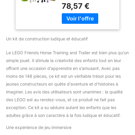
d'équitation LEGO
animaux ; nouveau
78,57 €
Friends rempli de
2021 (148 pièces),
fonctionnalités pour
multicolore, taille
inspirer les jeux de rôle
unique
créatifs. Dispose d'une
figurine de cheval avec
Un kit de construction ludique et éducatif
une tête mobile, une
figurine de jeu de
poulain, une voiture avec
Le LEGO Friends Horse Training and Trailer est bien plus qu’un
des remorques et des
simple jouet. Il stimule la créativité des enfants tout en leur
écuries, de sorte qu'il y a
offrant une occasion d’apprendre en s’amusant. Avec pas
de nombreuses
moins de 148 pièces, ce kit est un véritable trésor pour les
possibilités de jouer . Le
jouet d'écurie LEGO
jeunes constructeurs en quête d’aventure et d’histoires à
Friends est livré avec un
imaginer. Les avis des utilisateurs sont unanimes : la qualité
kit d'entretien, des sauts
des LEGO est au rendez-vous, et ce produit ne fait pas
et une rêne
exception. Ce kit a su séduire autant les enfants que les
d'entraînement. Les
enfants peuvent utiliser
adultes grâce à son caractère à la fois ludique et éducatif.
le cheval pour courir
Une expérience de jeu immersive
l'anneau Ce kit
d'équitation LEGO