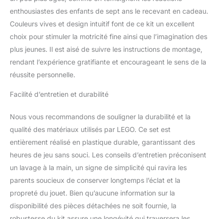
anniversaire, Pâques et
enthousiastes des enfants de sept ans le recevant en cadeau.
des vacances pour les
Couleurs vives et design intuitif font de ce kit un excellent
filles et les garçons à
partir de 4 ans. La voiture
choix pour stimuler la motricité fine ainsi que l’imagination des
et la remorque mesurent
plus jeunes. Il est aisé de suivre les instructions de montage,
plus de 2,5 cm.
rendant l’expérience gratifiante et encourageant le sens de la
réussite personnelle.
Facilité d’entretien et durabilité
Nous vous recommandons de souligner la durabilité et la
qualité des matériaux utilisés par LEGO. Ce set est
entièrement réalisé en plastique durable, garantissant des
heures de jeu sans souci. Les conseils d’entretien préconisent
un lavage à la main, un signe de simplicité qui ravira les
parents soucieux de conserver longtemps l’éclat et la
propreté du jouet. Bien qu’aucune information sur la
disponibilité des pièces détachées ne soit fournie, la
robustesse du kit assure une longévité qui traversera les