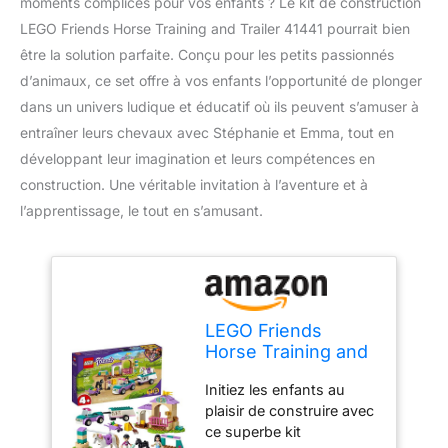
moments complices pour vos enfants ? Le kit de construction
LEGO Friends Horse Training and Trailer 41441 pourrait bien
être la solution parfaite. Conçu pour les petits passionnés
d’animaux, ce set offre à vos enfants l’opportunité de plonger
dans un univers ludique et éducatif où ils peuvent s’amuser à
entraîner leurs chevaux avec Stéphanie et Emma, tout en
développant leur imagination et leurs compétences en
construction. Une véritable invitation à l’aventure et à
l’apprentissage, le tout en s’amusant.
LEGO Friends
Horse Training and
Trailer 41441 Kit de
Initiez les enfants au
construction
plaisir de construire avec
Friends Stephanie
ce superbe kit
et Emma et 2