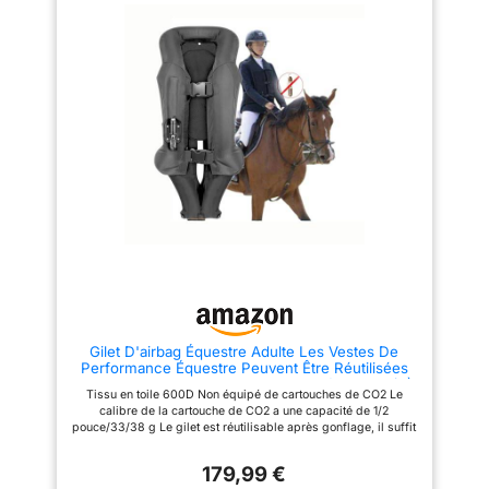
une fois l'airbag démarré et
être porté avec n'importe quelle
gonflé, il maintient une pression
veste du marché. La technologie
interne de protection efficace
airbag pour motocyclistes est la
pendant environ 10 secondes.
meilleure invention en matière
Gilet de sécurité for personnes
de sécurité passive depuis
âgées: Prévention des
XIXe siècle. La tête est d'abord
déclenchements accidentels: Il
protégée, suivie du cou, de la
faut 30kg de force for ouvrir la
colonne vertébrale et du torse.
boucle à boule du gilet
Gilet airbag moto homme.
autogonflant et déclencher
Fabriqué à partir de plusieurs
l'airbag. Si vous oubliez de
filaments de nylon résistants, il
détacher la corde de
résiste aux impacts les plus
déclenchement, le cycliste
importants sans se fissurer. La
ressentira une forte résistance,
doublure intérieure est en mesh
ce qui lui rappellera de rester
3D, confortable et respirant. Il
vigilant. Polyvalence : Le gilet
ne se déclenchera jamais en
est utilisé dans une variété de
cas de chute accidentelle, car il
scénarios, y compris la
nécessite une force de 30 kg.
protection de l'équitation, la
Gilet airbag moto. Il est doté
veste de performance équestre,
d'un nouveau type de matériau
la protection de la conduite de
réfléchissant qui augmente la
Gilet D'airbag Équestre Adulte Les Vestes De
moto, de vélo et de véhicule
sécurité de la conduite de nuit.
Performance Équestre Peuvent Être Réutilisées
tout-terrain.
Convient Aux Motos Et Aux Gilets D'équitation(S)
Tissu en toile 600D Non équipé de cartouches de CO2 Le
calibre de la cartouche de CO2 a une capacité de 1/2
pouce/33/38 g Le gilet est réutilisable après gonflage, il suffit
de remplacer le cylindre selon les instructions. Taille : Les
tailles vont de S, M, L, XL, adaptées aux hommes et aux
179,99 €
femmes de toutes formes et tailles. Gilet airbag parfait for toute