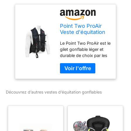
Point Two ProAir
Veste d'équitation
gonflable Airbag -
Le Point Two ProAir est le
Veste de sécurité
gilet gonflable léger et
gonflable pour
durable de choix par les
équitation - Adulte
cyclistes partout dans le
Medium *Bidon
monde Pour tout, du
vendu séparément*
piratage et de l'école aux
événements et au polo Il
se gonfle en un clin d'œil
Découvrez d’autres vestes d’équitation gonflables
pour protéger le
conducteur en cas de
chute