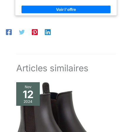
sécurité équestre ou moto. Déclenchement rapide : Le gilet se
gonfle en 0,15 seconde. Lorsque vous tombez accidentellement
d'un cheval ou d'une moto, il peut être gonflé et protéger le
corps en peu de temps. Nettoyage : il peut être essuyé, mais
ne peut pas être lavé ou nettoyé à sec.
Articles similaires
Nov
12
2024