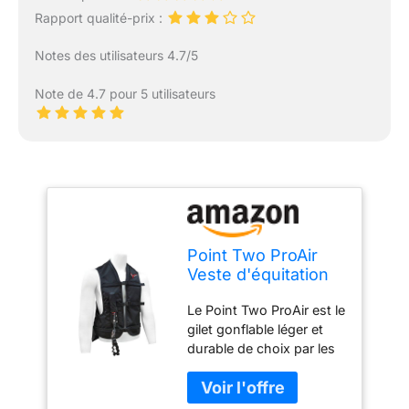
Rapport qualité-prix :
Notes des utilisateurs 4.7/5
Note de 4.7 pour 5 utilisateurs
Point Two ProAir
Veste d'équitation
gonflable Airbag -
Le Point Two ProAir est le
Veste de sécurité
gilet gonflable léger et
gonflable pour
durable de choix par les
équitation - Adulte
cyclistes partout dans le
Medium *Bidon
monde Pour tout, du
vendu séparément*
piratage et de l'école aux