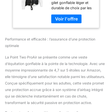
gilet gonflable léger et
gonflable pour
durable de choix par les
équitation - Adulte
cyclistes partout dans le
Medium *Bidon
monde Pour tout, du
vendu séparément*
piratage et de l'école aux
événements et au polo Il
se gonfle en un clin d'œil
Performance et efficacité : l’assurance d’une protection
pour protéger le
conducteur en cas de
optimale
chute
La Point Two ProAir se présente comme une veste
d’équitation gonflable à la pointe de la technologie. Avec une
moyenne impressionnante de 4,7 sur 5 étoiles sur Amazon,
elle témoigne d’une satisfaction notable parmi les utilisateurs.
Conçue spécifiquement pour les adultes, cette veste promet
une protection accrue grâce à son système d’airbag intégré
qui se déclenche instantanément en cas de chute,
transformant la sécurité passive en protection active.