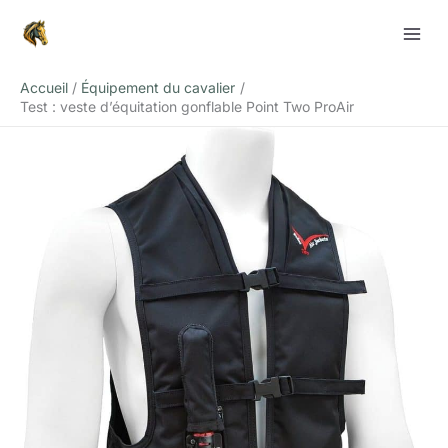
Aller
Rechercher
au
contenu
Accueil
Équipement du cavalier
Test : veste d’équitation gonflable Point Two ProAir