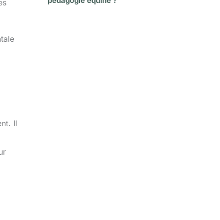
pédagogie équine ?
es
tale
t. Il
ur