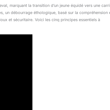
val, marquant la transition d’un jeune équidé vers une carr
es, un débourrage éthologique, basé sur la compréhension e
 et sécuritaire. Voici les cinq principes essentiels à