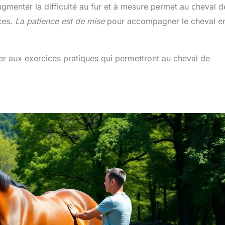
menter la difficulté au fur et à mesure permet au cheval d
ces.
La patience est de mise
pour accompagner le cheval e
er aux exercices pratiques qui permettront au cheval de