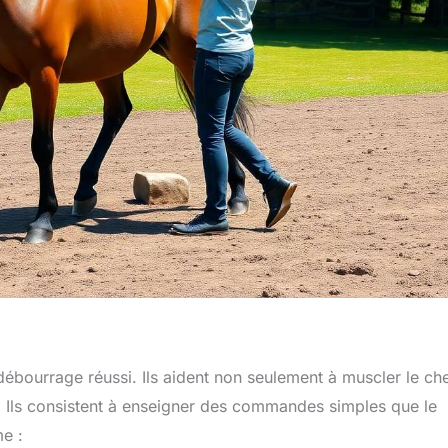
débourrage réussi. Ils aident non seulement à muscler le che
i. Ils consistent à enseigner des commandes simples que le
e :