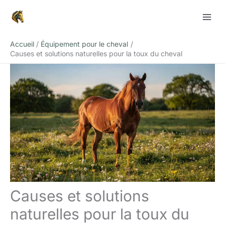
Aller
Rechercher
au
contenu
Accueil
Équipement pour le cheval
Causes et solutions naturelles pour la toux du cheval
Causes et solutions
naturelles pour la toux du