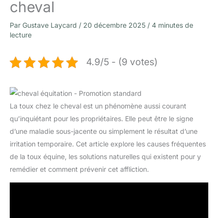
cheval
Par
Gustave Laycard
/
20 décembre 2025
/
4 minutes de
lecture
4.9/5 - (9 votes)
La toux chez le cheval est un phénomène aussi courant
qu’inquiétant pour les propriétaires. Elle peut être le signe
d’une maladie sous-jacente ou simplement le résultat d’une
irritation temporaire. Cet article explore les causes fréquentes
de la toux équine, les solutions naturelles qui existent pour y
remédier et comment prévenir cet affliction.