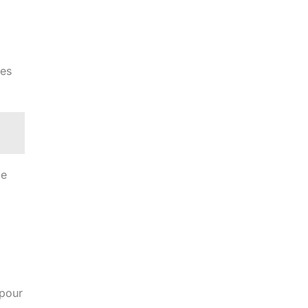
les
ce
 pour