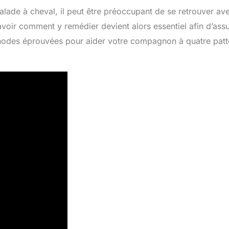
ade à cheval, il peut être préoccupant de se retrouver av
voir comment y remédier devient alors essentiel afin d’assu
éthodes éprouvées pour aider votre compagnon à quatre patt