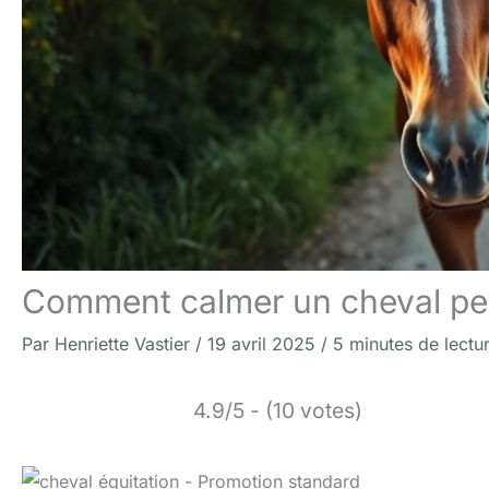
Comment calmer un cheval pe
Par
Henriette Vastier
/
19 avril 2025
/
5 minutes de lectu
4.9/5 - (10 votes)