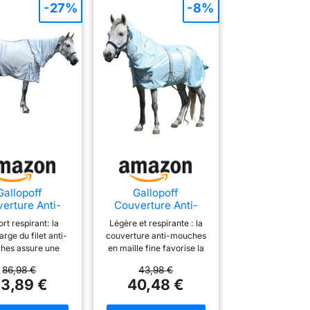
-27%
-8%
ide et simple.
couverture anti-mouches
pour chevaux minimise
les frottements,
permettant au cheval de
bouger librement sans se
sentir gêné
Gallopoff
Gallopoff
erture Anti-
Couverture Anti-
uches pour
Mouches pour Mini-
rt respirant: la
Légère et respirante : la
aux, Mailles
Cheval/Poney, Bleu
arge du filet anti-
couverture anti-mouches
s Bleu 140 cm
Cyan 70cm
hes assure une
en maille fine favorise la
entilation et une
ventilation et la dissipation
86,98 €
43,98 €
dissipation de la
de la chaleur, tout en
3,89 €
40,48 €
r, permettant aux
couvrant l'ensemble du
de rester au frais
corps pour prévenir