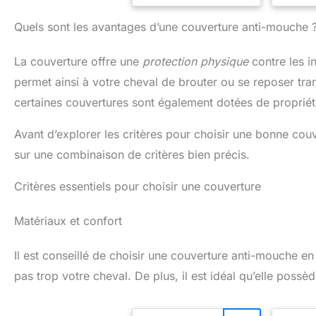
la couverture anti-
couve
mouches protège contre
ajustab
Quels sont les avantages d’une couverture anti-mouche 
les rayons ultraviolets,
un confo
empêchant la
sa fe
La couverture offre une
protection physique
contre les in
décoloration du pelage et
régla
les irritations cutanées
croisée
permet ainsi à votre cheval de brouter ou se reposer tra
tout en conservant un
et à 
éclat sain Ajustement
queue.
certaines couvertures sont également dotées de proprié
réglable : deux sangles
supplé
Velcro réglables au niveau
d'un 
Avant d’explorer les critères pour choisir une bonne couv
du cou, de la poitrine et du
garrot
ventre assurent un
confort
sur une combinaison de critères bien précis.
ajustement sûr et
protège
personnalisable Robuste
frotte
Critères essentiels pour choisir une couverture
et durable : les coutures
po
de la couverture anti-
particu
mouches sont renforcées
pou
Matériaux et confort
pour résister aux
souffr
déchirures, garantissant
pea
ainsi un ajustement sûr qui
d'allerg
Il est conseillé de choisir une couverture anti-mouche e
reste en place Anti-
les piq
pas trop votre cheval. De plus, il est idéal qu’elle poss
friction : la couverture
les réa
anti-mouches est dotée
Faci
d'une doublure lisse au
Lavable
niveau des épaules afin
°C po