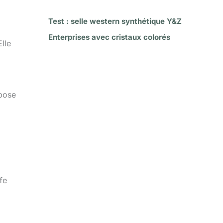
Test : selle western synthétique Y&Z
Enterprises avec cristaux colorés
lle
epose
fe