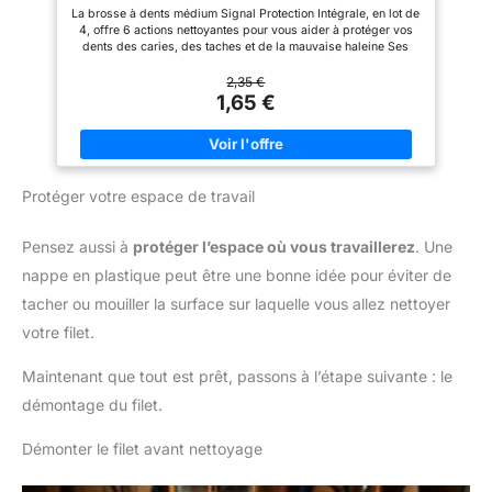
plastique recyclé - Medium (lot de 4 brosses à
Colgate Extra Clean Multi
journée. CONCEPTION PLUS
La brosse à dents médium Signal Protection Intégrale, en lot de
dents)
Action, brins medium
RESPONSABLE : Colgate
4, offre 6 actions nettoyantes pour vous aider à protéger vos
s'engage pour la durabilité. Le
dents des caries, des taches et de la mauvaise haleine Ses
manche coloré de cette brosse
poils multiangles nettoient entre les dents, enlèvent la plaque et
à dents manuelle est fabriqué
aident à protéger les dents des caries Leur action polissante
2,35 €
avec 35% de plastique recyclé
aide à polir les dents en douceur et prévenir ainsi l'apparition
1,65 €
et son emballage est conçu
des taches Le cou à trois angles de cette brosse à dents a été
avec 50% de matériaux
conçu pour atteindre les zones difficiles d'accès afin
recyclés, pour un choix plus
d'éliminer les restes d'aliments et aider à lutter contre la
conscient.
plaque Également dotée d'une brosselangue à rainures, cette
brosse à dents nettoie la langue et aide à se protéger contre la
Protéger votre espace de travail
mauvaise haleine En partenariat avec TerraCycle, la brosse à
dents Signal Protection Intégrale est 100 % recyclable et
fabriquée avec 80 % de plastique recyclé
Pensez aussi à
protéger l’espace où vous travaillerez
. Une
nappe en plastique peut être une bonne idée pour éviter de
tacher ou mouiller la surface sur laquelle vous allez nettoyer
votre filet.
Maintenant que tout est prêt, passons à l’étape suivante : le
démontage du filet.
Démonter le filet avant nettoyage