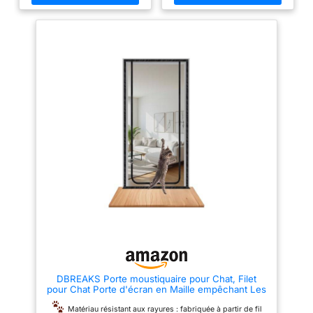
des mailles dans la partie
domestiques. Les bords sont
inférieure du filet, les points de
recouverts d'un tissu de qualité
jonction solidement soudés
supérieure avec des coutures
ainsi que la lisse supérieure
doubles pour une durabilité
renforcée garantissent une
accrue et une utilisation à long
protection maximale contre
terme.
Confinement des
l'évasion. UTILISATION
animaux : doté d'une bande
FLEXIBLE : la porte peut être
Velcro et d'une fermeture éclair
montée à n'importe quel endroit
à double sens, ce filet pour
du filet. Elle peut également être
chatière protège et isole les
intégrée ultérieurement dans
petits animaux tels que les
une clôture déjà installée. KIT
chats, les empêchant d'accéder
COMPLET : La porte pour filets
à des zones dangereuses ou
à volaille est livrée en kit de
interdites. Il vous aide à mieux
bricolage avec des piquets
gérer l'espace de votre maison.
solides, ainsi que des
accessoires de raccordement et
Installation facile : tous les
de connexion, et est directement
éléments nécessaires à
prête à l'emploi! MONTAGE
l'installation sont inclus dans
FACILE : le montage de la porte
l'emballage. Il suffit de retirer la
pour filets électroniques est
couche adhésive de la bande
rapide et simple.
Velcro et de la fixer au cadre de
la porte. Des vis sont incluses
pour renforcer le filet à l'aide de
clous. Il peut être facilement
retiré sans endommager le
DBREAKS Porte moustiquaire pour Chat, Filet
cadre de la porte.
pour Chat Porte d'écran en Maille empêchant Les
Excellente ventilation : cette
Chats de Courir, avec Fermeture éclair, Noir,
moustiquaire pour chatière
100x210 cm
Matériau résistant aux rayures : fabriquée à partir de fil