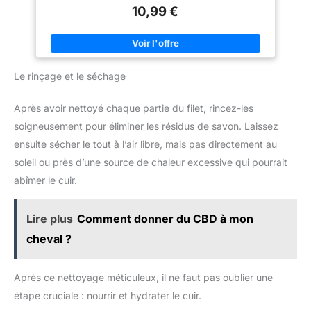
jardin et grills Cette éponge à récurer très performante peut
10,99 €
rayer les surfaces délicates, elle ne doit pas être utilisée sur
les ustensiles antiadhésifs, le verre ou d'autres surfaces
fragiles. Pour ces derniers, nous recommandons l'éponge à
récurer Scotch-Brite Delicate. Une boîte contient 20 éponges.
Pour le respect de l'environnement, les éponges sont fournies
sans emballage individuel
Le rinçage et le séchage
Après avoir nettoyé chaque partie du filet, rincez-les
soigneusement pour éliminer les résidus de savon. Laissez
ensuite sécher le tout à l’air libre, mais pas directement au
soleil ou près d’une source de chaleur excessive qui pourrait
abîmer le cuir.
Lire plus
Comment donner du CBD à mon
cheval ?
Après ce nettoyage méticuleux, il ne faut pas oublier une
étape cruciale : nourrir et hydrater le cuir.