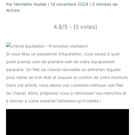
Par
Henriette Vastier
/
14 novembre 2024
/
5 minutes de
lecture
4.8/5 - (5 votes)
Si vous êtes un passionné d’équitation, vous savez à quel
point prenez soin de prendre soin de votre équipement
équestre. Un filet de cheval nécessite un entretien régulier
pour rester en bon état et assurer le confort de votre monture.
Dans cet article, nous allons voir comment nettoyer son filet
de cheval. Alors, préparez-vous à retrousser vos manches et
à donner à votre matériel l’attention qu’il mérite !