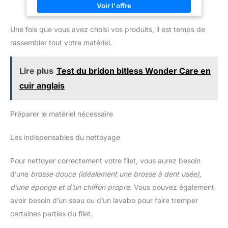
ECONOMIQUE : Un pot de
nombreuses expéditions dans la glace et la neige Appliquer
220ML de baume Renapur
finement sur le cuir, est absorbé rapidement, ne convient pas
permet de traiter environ 500
pour le daim (nubuck) ni pour le similicuir
paires de chaussures, 50
Une fois que vous avez choisi vos produits, il est temps de
vestes ou selles d’équitation, 20
canapés ... Grace à sa formule
rassembler tout votre matériel.
unique et haut de gamme il est
inutile d’utiliser beaucoup de
produit lors de l’application. Le
Lire plus
Test du bridon bitless Wonder Care en
produit ne sèche pas et sa
durée de conservation (shelf
cuir anglais
life) est de 20 ans.
Préparer le matériel nécessaire
Les indispensables du nettoyage
Pour nettoyer correctement votre filet, vous aurez besoin
d’une
brosse douce (idéalement une brosse à dent usée),
d’une éponge et d’un chiffon propre
. Vous pouvez également
avoir besoin d’un seau ou d’un lavabo pour faire tremper
certaines parties du filet.