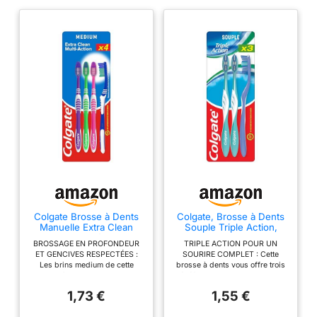
Colgate Brosse à Dents
Colgate, Brosse à Dents
Manuelle Extra Clean
Souple Triple Action,
Multi Action, Médium, Lot
Blancheur Naturelle, Lot
BROSSAGE EN PROFONDEUR
TRIPLE ACTION POUR UN
de 4
de 3
ET GENCIVES RESPECTÉES :
SOURIRE COMPLET : Cette
Les brins medium de cette
brosse à dents vous offre trois
brosse à dents Colgate Extra
bénéfices en un seul brossage.
Clean Multi Action offrent un
Elle nettoie les dents en
1,73 €
1,55 €
nettoyage ferme et efficace, tout
profondeur même dans les
en restant respectueux des
zones difficiles d'accès, aide à