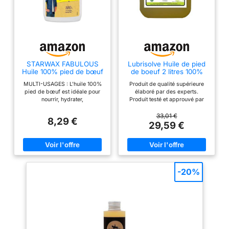
STARWAX FABULOUS
Lubrisolve Huile de pied
Huile 100% pied de bœuf
de boeuf 2 litres 100%
250ml
pure
MULTI-USAGES : L'huile 100%
Produit de qualité supérieure
pied de bœuf est idéale pour
élaboré par des experts.
nourrir, hydrater,
Produit testé et approuvé par
imperméabiliser, assouplir et
les fabricants de selle. L'huile
raviver la couleurs sur tous les
de pied de bœuf pénètre le cuir
33,01 €
8,29 €
types de cuirs. 100%
en profondeur et protège les
29,59 €
D'ORIGINE NATURELLE : Elle
articles en cuir soumis à une
s'applique sur les cuirs neufs
utilisation quotidienne contre les
ou anciens. Elle apporte
conditions extérieures. L'huile
souplesse et brillance aux cuirs
de pied de bœuf hydrate et
les plus desséchés. MULTI-
assouplit le cuir. L'huile de pied
SURFACES : Cette huile peut
de bœuf est une huile animale
-20%
s'utiliser aussi bien sur les
naturelle qui remplace les
vestes, les sacs, canapés,
huiles qui s'évaporent sur le
chaussures, selleries… Pour les
cuir.
cuirs neufs ou anciens. MODE
D'EMPLOI : Nettoyer le cuir à
l'aide d'une œuf savonneuse.
Appliquer généreusement