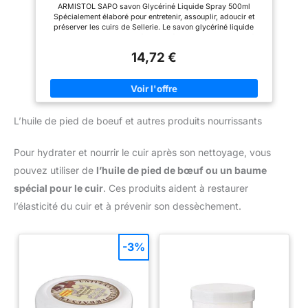
ARMISTOL SAPO savon Glycériné Liquide Spray 500ml
Spécialement élaboré pour entretenir, assouplir, adoucir et
préserver les cuirs de Sellerie. Le savon glycériné liquide
SAPO contient tous les ingrédients nécessaires pour un parfait
entretien du cuir tels que la glycérine, des acides gras et du
14,72 €
savon. Il entretient, protège et nourrit le cuir, le maintien souple
et le rend résistant à la déchirure. Le produit convient à tous les
cuirs lisses, fins, souples, pleine fleur de Sellerie,
Maroquinerie, Ameublement, Vêtements, …. Domaines
d’application : Equitation : Selles, sangles, bridons, brides,
harnais, rênes, bottes, gants, … Voitures et motos : siège en
L’huile de pied de boeuf et autres produits nourrissants
cuir, gants de motos, combi en cuir, … Meubles et vêtements :
Fauteuils en cuir, meubles en cuir, vêtements, … Présentation
facile et pratique pour une utilisation quotidienne. Il est
Pour hydrater et nourrir le cuir après son nettoyage, vous
préférable de nettoyer les cuirs avec le savon glycériné SAPO
après chaque séance. Ne pas employer sur du daim. Conseils
pouvez utiliser de
l’huile de pied de bœuf ou un baume
d’utilisation : Bien agiter avant l’emploi. Passer un chiffon
humide sur le cuir puis appliquer uniformément. Masser pour
spécial pour le cuir
. Ces produits aident à restaurer
faire pénétrer. Laisser sécher et utiliser ensuite les produits
SAPO en crème ou baume. Utiliser régulièrement pour obtenir
l’élasticité du cuir et à prévenir son dessèchement.
de meilleurs résultats.
-3%