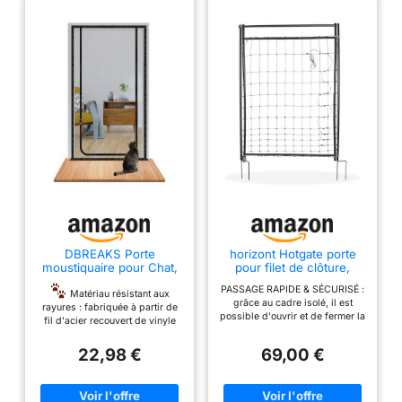
DBREAKS Porte
horizont Hotgate porte
moustiquaire pour Chat,
pour filet de clôture,
Filet pour Chat Porte
porte pour filets
PASSAGE RAPIDE & SÉCURISÉ :
d'écran en Maille
électroniques, porte pour
Matériau résistant aux
grâce au cadre isolé, il est
empêchant Les Chats de
filets de clôture - 120 cm
rayures : fabriquée à partir de
possible d'ouvrir et de fermer la
Courir, avec Fermeture
de hauteur, électrifiable
fil d'acier recouvert de vinyle
porte à tout moment sans devoir
éclair, Noir, 90x200 cm
épais et très résistant, cette
couper le courant. Idéal pour un
porte moustiquaire pour chat est
22,98 €
69,00 €
accès rapide et surtout sûr à
imperméable, résistante aux UV
votre pâturage. PROTECTION
et à l'abrasion, et résiste
CONTRE L'EXPULSION : La
efficacement aux griffures et
taille particulièrement réduite
aux morsures des animaux