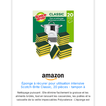
et conserve ses performances
éponge qui reste plus propre et
lavage après lavage pour un
performante au fil des
entretien quotidien HYGIÈNE
utilisations ABSORPTION
FACILE – L’éponge lavable en
NATURELLE – La partie éponge
machine ou au lave-vaisselle
composée de coton, de pâte de
jusqu’à 40 °C, ce qui permet de
bois et de lin offre une
maintenir une propreté optimale
excellente capacité
et de prolonger la durée
d’absorption pour essuyer les
d’utilisation dans les tâches
liquides et les éclaboussures
ménagères COMPOSITION
en un seul passage ENTRETIEN
D’ORIGINE VÉGÉTALE – La
FACILE – Lavables en machine
partie éponge en cellulose
ou au lave-vaisselle à 40 °C
issue de coton, de pulpe de
pour une hygiène simplifiée,
bois et de lin, ce qui garantit
ces éponges sont adaptées aux
une absorption efficace et une
routines de nettoyage régulières
utilisation adaptée aux besoins
dans la cuisine ou la buanderie
courants de nettoyage
ERGONOMIE OPTIMISÉE – Le
domestique POLYVALENCE
format pratique de 10,5 x 7 x 2
QUOTIDIENNE – Cette éponge
cm offre une prise en main
convient pour la vaisselle,
facile, idéale pour un contrôle
l’entretien de la cuisine et
précis et un nettoyage ciblé des
diverses surfaces non
ustensiles et des surfaces du
délicates, idéale pour les foyers
quotidien
Éponge à récurer pour utilisation intensive
recherchant une solution
Scotch-Brite Classic, 20 pièces - tampon à
pratique pour le nettoyage
récurer durable qui élimine facilement la graisse
régulier
Nettoyage puissant : Elle élimine facilement la graisse et les
et les aliments brûlés
aliments brûlés, tout en laissant les casseroles, les poêles et la
vaisselle de la veille impeccables Polyvalence : L'éponge est
indiquée pour cocottes en fonte, poêles, brûleurs, outils de