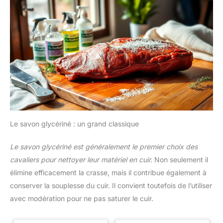
particulières. Utilisation
polyvalente : le filet à foin pour
chevaux convient non seulement
aux chevaux, mais aussi au
stockage du foin destiné aux
moutons, aux alpagas et à
d'autres animaux d'élevage.
Placez-le sur des étagères à
foin ou recouvrez-en
directement les balles de foin
afin d’éviter que le foin ne soit
éparpillé ou piétiné lors de
l’alimentation. Ainsi, chaque
ration alimentaire est exploitée
de manière optimale – un
accessoire indispensable dans
le fonctionnement quotidien
Le savon glycériné : un grand classique
d’une exploitation agricole.
Le savon glycériné est généralement le premier choix des
cavaliers pour nettoyer leur matériel en cuir.
Non seulement il
élimine efficacement la crasse, mais il contribue également à
conserver la souplesse du cuir. Il convient toutefois de l’utiliser
avec modération pour ne pas saturer le cuir.