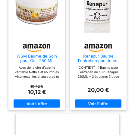
WSM Baume de Soin
Renapur Baume
pour Cuir 250 ML
d'entretien pour le cuir
220ML + 2 éponges
Avec de la cire d'abeille
CONTIENT : 1 Baume pour
(marque Française)
véritable Nettoie et nourrit les
l’entretien du cuir Renapur
vêtements, les chaussures et
220ML + 2 éponges à base
les meubles en cuir Pour tous
d’huiles végétales.
les cuirs lisses, pour cuir
Commercialisé en France
10,42 €
20,00 €
nappa, brillant, synthétique et
depuis 1995, le baume pour
10,12 €
verni (pas pour daim) Empêche
l’entretien du cuir Renapur est
les bords de neige et d'eau -
notre produit phare. Il a su
illimitée Contenu : 250 ml –
séduire et fidéliser des
Fabriqué en Allemagne
centaines de milliers
d’utilisateurs ainsi que des
acteurs majeurs de la
maroquinerie de luxe Le baume
d’entretien pour le cuir Renapur
est incolore. Il nourrit, protège,