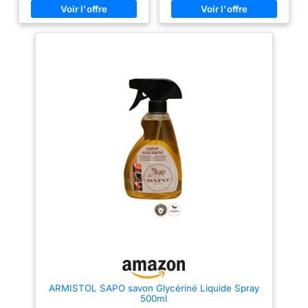
Laureth Sulfate, Sodium
Stearate, Sorbitol, Sodium
Laurate, Sodium Chloride,
Sodium Thiosulfate, Etidronic
Acid.
ARMISTOL SAPO savon Glycériné Liquide Spray
500ml