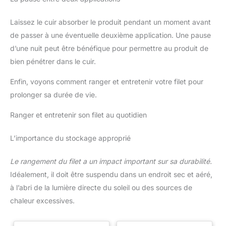
TYPES DE CUIR, MÊME CRAQUELÉS : Cette huile nourrissante
pour cuir permet d’hydrater et d’assouplir tous les types de
Laissez le cuir absorber le produit pendant un moment avant
cuir, y compris les cuirs craquelés ou les simili cuirs. Elle ne
décolore pas le cuir et lui permet une plus longue durée de vie.
de passer à une éventuelle deuxième application. Une pause
Seule exception : ne pas l’employer sur l'agneau plongé brun.
CONSEILS D’UTILISATION : Appliquez 2 à 3 fois par an, de
d’une nuit peut être bénéfique pour permettre au produit de
préférence à l'aide d'un gant de toilette légèrement imbibé
d'huile de nourriture. Laissez le produit pénétrer le cuir et
bien pénétrer dans le cuir.
frottez pour lui rendre son éclat. SOFOLK, SPÉCIALISTE DU
CUIR DEPUIS 1989 : Fabricant français situé aux portes de
Enfin, voyons comment ranger et entretenir votre filet pour
Bordeaux, Sofolk est un expert en entretien, coloration et
rénovation cuir, tissu, skaÏ et plastique. Nous proposons tous
prolonger sa durée de vie.
les produits essentiels pour nettoyer, entretenir, préserver et
rénover vos sièges, canapés, fauteuils, textiles…
Ranger et entretenir son filet au quotidien
L’importance du stockage approprié
Le rangement du filet a un impact important sur sa durabilité.
Idéalement, il doit être suspendu dans un endroit sec et aéré,
à l’abri de la lumière directe du soleil ou des sources de
chaleur excessives.