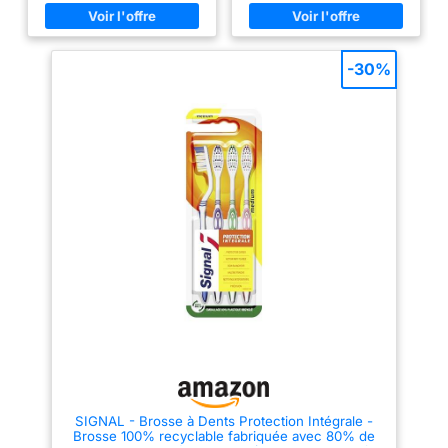
gencives pour un brossage
éliminer les taches en surface et
confortable au quotidien
rafraîchit l'haleine durablement.
NETTOYAGE OPTIMAL : Les
NETTOYAGE EFFICACE DES
brins circulaires spéciaux
DENTS DU FOND : Les brins de
éliminent efficacement les
cette brosse à dents possèdent
-30%
taches de surface dues au thé
une pointe nettoyante à double
ou café, pour des dents
inclinaison spécialement
blanches ; Le manche
conçue pour atteindre et
ergonomique de la brosse à
brosser de manière efficace les
dents offre une prise en main
zones difficiles d'accès,
confortable et un contrôle précis
notamment les molaires et les
LOT ÉCONOMIQUE DE 4
dents du fond. ACTION
BROSSES : Suivez la
BLANCHEUR NATURELLE :
recommandation des dentistes
Grâce à sa disposition
en renouvelant votre brosse à
circulaire unique des brins,
dents tous les 3 mois. Ce lot de
cette brosse à dents polit les
4 brosses couvre une année
dents en douceur pour éliminer
complète d'hygiène dentaire
les taches de surface causées
optimale. NETTOYEUR DE
par la nourriture et les boissons,
LANGUE ET DE JOUES INTÉGRÉ
aidant ainsi à révéler la
: Le dos de la tête est doté d'un
blancheur naturelle de votre
nettoyeur de langue et de joues
sourire. HALEINE FRAÎCHE
texturé qui élimine plus de
GARANTIE : Le dos de la tête de
bactéries qu'un simple
la brosse est équipé d'un
brossage des dents pour une
brosse-langue qui permet
hygiène bucco-dentaire
d'éliminer efficacement les
complète et une haleine fraîche
bactéries responsables des
plus longtemps CONTENU DE
mauvaises odeurs pour une
SIGNAL - Brosse à Dents Protection Intégrale -
LA LIVRAISON : 1x Lot de 4
sensation de propreté et une
Brosse 100% recyclable fabriquée avec 80% de
brosses à dents manuelles
haleine fraîche qui dure toute la