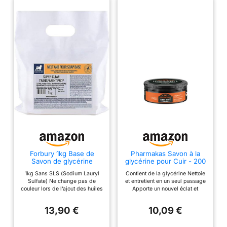
Forbury 1kg Base de
Pharmakas Savon à la
Savon de glycérine
glycérine pour Cuir - 200
Transparent, Melt and
ML
1kg Sans SLS (Sodium Lauryl
Contient de la glycérine Nettoie
pour (Fondre et Verser),
Sulfate) Ne change pas de
et entretient en un seul passage
sans SLS, Clear
couleur lors de l’ajout des huiles
Apporte un nouvel éclat et
Transparent Pro
parfumées contenant de la
fraîcheur au cuir lisse,
vanille. Se mélange bien avec
chaussures et bottes Avec
13,90 €
10,09 €
toute huile parfumée ou huile
éponge
essentielle INCI:Aqua, Glycerin,
Propylene Glycol, Sodium