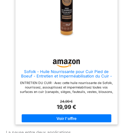
l'huile à l'aide d'un pinceau ou
d'un chiffon. Laisser poser toute
la nuit. Ôter l'excédent dès que
le cuir n'absorbe plus l'huile
avec un chiffon sec. LA
PERFORMANCE A L’ETAT BRUT
: Chez STARWAX THE
FABULOUS , nous croyons en la
puissance des ingrédients
bruts. Nous valorisons le
savoir-faire, accompagnons les
perfectionnistes du fait-maison
et partageons la fierté du
meilleur résultat possible.
Sofolk - Huile Nourrissante pour Cuir Pied de
Boeuf - Entretien et Imperméabilisation du Cuir -
Hydrate et Assouplit Même Les Cuirs Craquelés -
ENTRETIEN DU CUIR : Avec cette huile nourrissante de Sofolk,
Inodore, Fabrication Française - 200 ML
nourrissez, assouplissez et imperméabilisez toutes vos
surfaces en cuir (canapés, sièges, fauteuils, vestes, blousons,
chaussures, voitures, maroquinerie…). Contrairement aux laits
et aux crèmes, notre huile (sans odeur), s'infiltre dans le
24,99 €
matelas de fibres, afin de conserver ou de redonner sa
19,99 €
souplesse et sa solidité au cuir. PRÉVIENT LA FORMATION DE
CRAQUELURES : En lubrifiant le cœur du cuir, l’huile permet à
ses fibres de glisser les unes sur les autres sans accroc.
Résultat : le cuir tient dans le temps sans craquelures, ni
fissures ni pelures ! Idéal pour donner à votre cuir une vraie
La pause entre deux applications
résistance à l’allongement ou à la déchirure. POUR TOUS LES