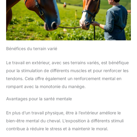
Bénéfices du terrain varié
Le travail en extérieur, avec ses terrains variés, est bénéfique
pour la stimulation de différents muscles et pour renforcer les
tendons. Cela offre également un renforcement mental en
rompant avec la monotonie du manège.
Avantages pour la santé mentale
En plus d’un travail physique, être à l’extérieur améliore le
bien-être mental du cheval. L’exposition à différents stimuli
contribue à réduire le stress et à maintenir le moral.