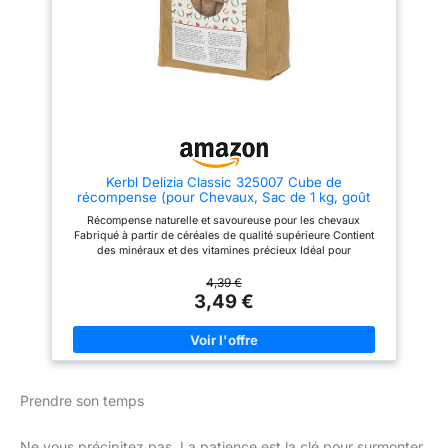
cubes friandises sont idéaux
pour faire plaisir aux chevaux.
Conseils alimentaires : Jusqu’à
200 g par animal et par jour.
Cette recommandation garantit
que votre cheval reçoit la
quantité optimale de nutriments,
sans consommer trop de
calories.
Kerbl Delizia Classic 325007 Cube de
récompense (pour Chevaux, Sac de 1 kg, goût
Pomme, avec teneur Naturelle en minéraux,
Récompense naturelle et savoureuse pour les chevaux
collation pour Chevaux)
Fabriqué à partir de céréales de qualité supérieure Contient
des minéraux et des vitamines précieux Idéal pour
l'entraînement, la récompense ou entre les deux Forme pratique
pour une alimentation facile
4,39 €
3,49 €
Prendre son temps
Ne vous précipitez pas. La patience est la clé pour surmonter