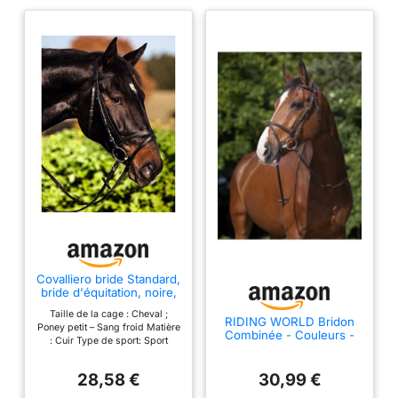
Covalliero bride Standard,
bride d'équitation, noire,
cuir, métal, poney Full,
Taille de la cage : Cheval ;
cheval, réglable, avec
RIDING WORLD Bridon
Poney petit – Sang froid Matière
rênes en sangle
Combinée - Couleurs -
: Cuir Type de sport: Sport
Havane, Taille
équestre Saison : jamais En
Equipement Cheval -
rupture de stock Genre: Cheval
COB
28,58 €
30,99 €