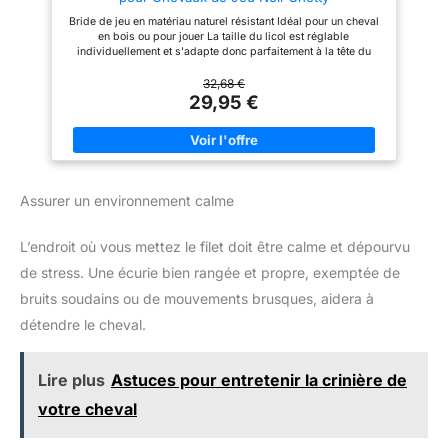
Bride de jeu en matériau naturel résistant Idéal pour un cheval
en bois ou pour jouer La taille du licol est réglable
individuellement et s'adapte donc parfaitement à la tête du
cheval. Attention : mesurez la tête de votre animal avant
d'acheter. Les dimensions se trouvent dans la description du
32,68 €
produit. Le produit comprend également des rênes d'origine
29,95 €
qui sont fixées à deux anneaux qui doivent remplacer le
morceau. Sur le bandeau de la muserolle se trouvent de
charmants strass scintillants qui complètent merveilleusement
l'image.
Assurer un environnement calme
L’endroit où vous mettez le filet doit être calme et dépourvu
de stress. Une écurie bien rangée et propre, exemptée de
bruits soudains ou de mouvements brusques, aidera à
détendre le cheval.
Lire plus
Astuces pour entretenir la crinière de
votre cheval