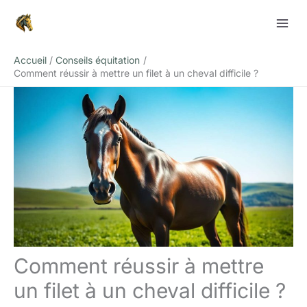
Aller
Rechercher
au
contenu
Accueil
Conseils équitation
Comment réussir à mettre un filet à un cheval difficile ?
Comment réussir à mettre
un filet à un cheval difficile ?