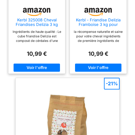
Kerbl 325008 Cheval
Kerbl - Friandise Delizia
Friandises Delizia 3 kg
Framboise 3 kg pour
Pomme
chevaux - KE-325010
Ingrédients de haute qualité : Le
la récompense naturelle et saine
cube friandise Delizia est
pour votre cheval ingrédients
composé de céréales d’une
de première ingrédients de
qualité irréprochable. Cette
première qualité avec haute
friandise naturelle est riche en
teneur en minéraux et vitamines
10,99 €
10,99 €
minéraux et en vitamines
Deux sangles pour porter sur
naturels, bénéfiques pour votre
l'épaule ou le dos
cheval. Saveurs variées : Les
cubes friandise sont
disponibles en différentes
saveurs pour varier les plaisirs
au quotidien. Une friandise
-21%
saine : Les friandises Delizia
sont une récompense saine
pour votre cheval. Elles sont
exemptes d’additifs artificiels et
constituent une source naturelle
de nutriments essentiels.
Utilisation ciblée : Friandise
parfaite pour les propriétaires
de chevaux et les cavaliers
soucieux d’une alimentation
équilibrée pour leur animal. Les