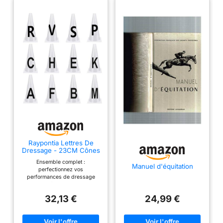
Raypontia Lettres De
Dressage - 23CM Cônes
De Dressage, Cônes De
Ensemble complet :
Lettres, Lettres pour
Manuel d'équitation
perfectionnez vos
Carriere De Dressage
performances de dressage
Cônes De Lettres
avec les cônes de dressage.
Dressage Equitation,
Notre ensemble complet fournit
Cônes D'entraînement
32,13 €
24,99 €
suffisamment de cônes pour
Sportif Empilables,
marquer facilement les limites
de la compétition et pratiquer
une variété de mouvements.