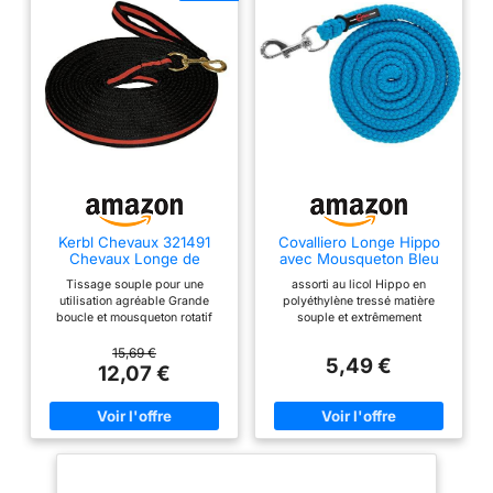
Kerbl Chevaux 321491
Covalliero Longe Hippo
Chevaux Longe de
avec Mousqueton Bleu
Travail Softlonge 8 m
Tissage souple pour une
assorti au licol Hippo en
Noir/Rouge
utilisation agréable Grande
polyéthylène tressé matière
boucle et mousqueton rotatif
souple et extrêmement
Longueur env. 8 m Grande
agrippante couleurs attractives
dragonne et mousqueton avec
15,69 €
5,49 €
virole tissage souple pour une
12,07 €
utilisation agréable grande
dragonne et mousqueton avec
virole longueur env. 8 m