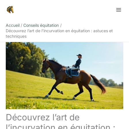
Aller
Rechercher
au
contenu
Accueil
Conseils équitation
Découvrez l’art de l’incurvation en équitation : astuces et
techniques
Découvrez l’art de
l’incurvation en équitation :