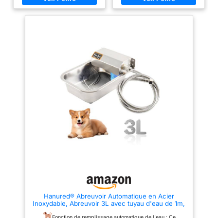
utilisation faciles : cet abreuvoir
pour éviter la rouille, l'abreuvoir
dispose d'un bouchon de
est durable et résistant à
vidange facilement accessible
l'usure, facile à nettoyer ; le
et peut être raccordé à gauche
robinet à flotteur de 1/2 pouce
ou à droite. L'abreuvoir mesure
est fabriqué en plastique de
25,5 x 29 x 14,5 cm et est idéal
haute qualité pour une
pour bovins, chevaux et brebis.
compacité et une durabilité
Polyvalent et hygiénique :
accrues. Les bords sont polis
l'abreuvoirs se distingue par un
pour assurer la sécurité des
débit de 6,5 l/min à 3 bars. Sa
animaux. Il est conçu pour
conception facilite le nettoyage,
répondre aux besoins des
empêche les débordements et
chevaux, des vaches, des
favorise l'hygiène dans l'étable.
moutons et d'autres animaux
Fonctionnel : en tant
d'élevage, parfait pour une
qu'abreuvoir automatique, cette
utilisation à la ferme.
solution permet de gagner du
【REMPLISSAGE
temps lors du remplissage.
AUTOMATIQUE :】l'abreuvoir
abreuvoir avec flotteur en
utilise le principe de
polypropylène bouchon de
l'ajustement du niveau d'eau
vidange inclus pour un entretien
contrôlé par la flottabilité pour
facile
maintenir une réserve constante
d'eau propre dans le réservoir.
Lorsque le niveau d'eau baisse,
le flotteur descend, ouvrant
ainsi le bec et permettant à l'eau
fraîche de remplir le réservoir.
Hanured® Abreuvoir Automatique en Acier
Lorsque le niveau d'eau atteint
Inoxydable, Abreuvoir 3L avec tuyau d'eau de 1m,
sa limite, le flotteur remonte
pour Chevaux, Bovins, Moutons, Chiens, Poules
pour bloquer la sortie d'eau, ce
Fonction de remplissage automatique de l'eau : Ce