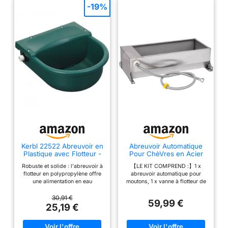
-19%
Kerbl 22522 Abreuvoir en
Abreuvoir Automatique
Plastique avec Flotteur -
Pour ChèVres en Acier
Vert - 3L
Inoxydable Avec Robinet
Robuste et solide : l'abreuvoir à
【LE KIT COMPREND :】1 x
à Flotteur de 1/2 Pouce
flotteur en polypropylène offre
abreuvoir automatique pour
Abreuvoir Pour Bovins,
une alimentation en eau
moutons, 1 x vanne à flotteur de
Chevaux et Chèvres
automatique pour les animaux
1/2 pouce, 1 x tuyau tressé en fil
BéTail, Chiens et Volailles
d'étable. Sa capacité de 3 l et
d'acier inoxydable 304 (1/2
30,91 €
Abreuvoirs Fournitures
59,99 €
son raccordement flexible à
pouce de diamètre intérieur,
25,19 €
Pour le BéTail
l'eau facilitent son utilisation
39,4 pouces de long).
comme abreuvoir à flotteur dans
【MATÉRIAUX RÉSISTANTS :】
l'élevage. Installation et
Fabriqué en acier inoxydable