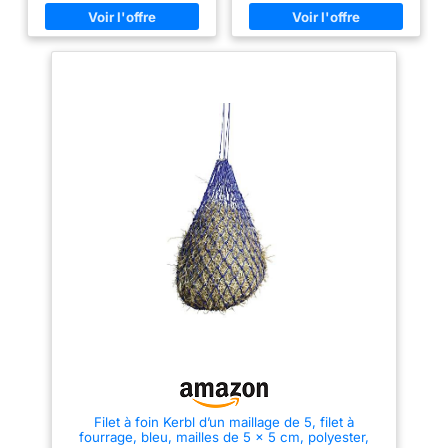
tissu avec poignées sert de
d'alimentation saine et
rangement et peut également
équilibrée favorisant le bien-
être utilisé comme mangeoire et
être animal Rapide d'installation
être fixé de manière flexible à
: Les espèces qui le composent
l'écurie ou à la clôture Grâce
ont été choisies pour leur
aux formes et aux tailles
grande capacité à produire de
adaptées aux enfants, les
la matière sèche et à se
éléments de fourrage peuvent
régénérer de façon à pouvoir
être facilement saisis et
donner rapidement un fourrage
manipulés par les petites mains
abondant et nutritif Très bonne
des enfants Le set encourage
pérennité : Il donnera une
les jeux de rôle imaginatifs, le
prairie productive et dense, qui
comportement attentionné et
résistera au piétinement et à
permet des situations de jeu
l’arrachement et qui perdurera.
réalistes avec Hobby Horses et
Il peut s’utiliser aussi bien en
les chevaux en bois Hauteur
fauche (pour du foin) qu’en
env. 14 cm, Ø env. 16 cm,
pâture (pour des prés bien
carotte env. 12 cm
garnis) Alimentation saine et
équilibrée de vos animaux :
Produisez vous-même
l'alimentation de vos animaux
avec ce produit qui associe
qualité de production et respect
de l’environnement. Résultat,
une alimentation saine et
équilibrée pour vos animaux Le
conseil du pro : Sans
légumineuses, Mon Mélange
Filet à foin Kerbl d’un maillage de 5, filet à
Prairie est parfaitement adapté
fourrage, bleu, mailles de 5 x 5 cm, polyester,
à l’alimentation des chevaux.