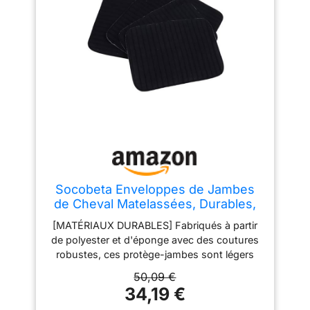
fonctions porte-clés et pendentif avec une
structure de modèle de cheval intégrée,
équilibrant la décoration et la praticité. Peut
être accroché sur des sacs ou des porte-
clés, s'adaptant à divers scénarios
d'utilisation pour les besoins quotidiens
Fabriqué à partir de matériaux en nylon non
métallique, réduisant le poids total et
éliminant les bruits de tintement du porte-
clés. Convient pour les trajets quotidiens et
l'appariement d'équipements de sport,
offrant un utilisateur confortable
Socobeta Enveloppes de Jambes
de Cheval Matelassées, Durables,
Résistantes à l'abrasion,
[MATÉRIAUX DURABLES] Fabriqués à partir
Ajustement Confortable pour
de polyester et d'éponge avec des coutures
Divers Besoins
robustes, ces protège-jambes sont légers
mais robustes, conservant leur forme pour
50,09 €
une utilisation durable. [FACILE À
34,19 €
NETTOYER] Le matériau résistant à