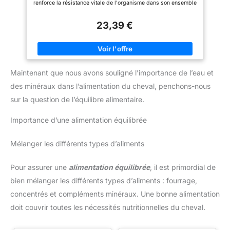
renforce la résistance vitale de l'organisme dans son ensemble
4000 g est particulièrement
fabriqués selon les normes de
favorise le bien-être et stimule les performances du cheval
économique et évite de
qualité les plus élevées dans
recommandation : 10 - 20 g quotidiennement par 100 kg de
commander plus fréquemment.
notre propre production dans le
23,39 €
masse corporelle
Weserbergland.
Maintenant que nous avons souligné l’importance de l’eau et
des minéraux dans l’alimentation du cheval, penchons-nous
sur la question de l’équilibre alimentaire.
Importance d’une alimentation équilibrée
Mélanger les différents types d’aliments
Pour assurer une
alimentation équilibrée
, il est primordial de
bien mélanger les différents types d’aliments : fourrage,
concentrés et compléments minéraux. Une bonne alimentation
doit couvrir toutes les nécessités nutritionnelles du cheval.