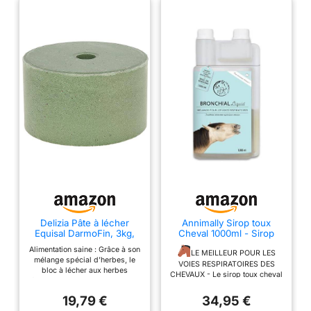
Delizia Pâte à lécher
Annimally Sirop toux
Equisal DarmoFin, 3kg,
Cheval 1000ml - Sirop
Chevaux, mélange
bronchial pour Chevaux
Alimentation saine : Grâce à son
spécial de Plantes pour
Contre la toux et pour
LE MEILLEUR POUR LES
mélange spécial d’herbes, le
Un Environnement
apaiser Les Voies
VOIES RESPIRATOIRES DES
bloc à lécher aux herbes
intestinal Vermifuge,
respiratoires - Sirop pour
CHEVAUX - Le sirop toux cheval
favorise une alimentation saine
Conforme à l'ADMR, Non
la Gorge, Liquide à Base
d'Annimally a été spécialement
et contribue à la santé générale
dopant. pertinent
de mélange d'herbes
développé pour les chevaux de
19,79 €
34,95 €
du cheval. Il est conforme aux
Bronc
tous âges en étroite