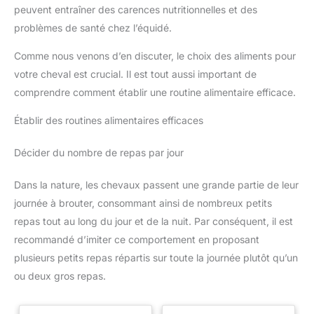
préférence matin et soir, à
peuvent entraîner des carences nutritionnelles et des
distance d’autres compléments
problèmes de santé chez l’équidé.
ou médicaments (au moins 2
heures). Quantité indicative
(non contractuelle) : 10 à 20
Comme nous venons d’en discuter, le choix des aliments pour
g/jour pour un cheval adulte.
Veiller à toujours laisser de l’eau
votre cheval est crucial. Il est tout aussi important de
propre à disposition. Ne pas
comprendre comment établir une routine alimentaire efficace.
prolonger sans avis
professionnel. Peut provoquer
constipation ou carences si
Établir des routines alimentaires efficaces
usage prolongé ou non adapté.
Décider du nombre de repas par jour
Dans la nature, les chevaux passent une grande partie de leur
journée à brouter, consommant ainsi de nombreux petits
repas tout au long du jour et de la nuit. Par conséquent, il est
recommandé d’imiter ce comportement en proposant
plusieurs petits repas répartis sur toute la journée plutôt qu’un
ou deux gros repas.