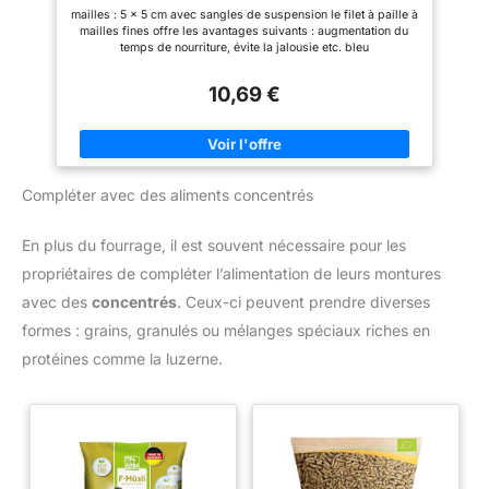
chevaux, bovins, moutons, avec anneaux de
Pour les autres animaux,
mailles : 5 x 5 cm avec sangles de suspension le filet à paille à
suspension
n’hésitez pas à le mélanger
mailles fines offre les avantages suivants : augmentation du
avec un Trèfle blanc ou une
temps de nourriture, évite la jalousie etc. bleu
Luzerne
10,69 €
Compléter avec des aliments concentrés
En plus du fourrage, il est souvent nécessaire pour les
propriétaires de compléter l’alimentation de leurs montures
avec des
concentrés
. Ceux-ci peuvent prendre diverses
formes : grains, granulés ou mélanges spéciaux riches en
protéines comme la luzerne.