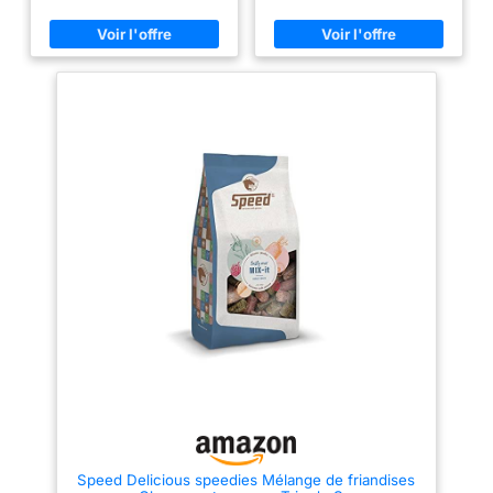
Règles antidopage et de
collaboration avec des
contrôle des médicaments
vétérinaires et est considéré
(ADMR) et n’est pas utilisé à
comme l'un des principaux
des fins de dopage. Réduction
préparations pour les
des vers : Le bloc à lécher peut
problèmes bronchiques des
contribuer à réduire la
chevaux.
AVEC LES
fréquence des traitements
MEILLEURES HERBES
vermifuges chimiques. Les
NATURELLES - Le sirop contre
herbes sauvages contenues
la toux pour chevaux contient
créent un milieu intestinal
une combinaison unique
hostile aux vers et renforcent
d'herbes : échinacée, sauge,
naturellement la flore intestinale.
thym, racine de réglisse, huile
Riche en herbes sauvages :
de menthe poivrée, huile d'anis,
Feuilles de noyer, fougère mâle,
racine de guimauve, fenouil et
armoise, coriandre, ail sauvage,
huile d'eucalyptus - idéalement
racine de pissenlit Stimulation
combiné avec de la mousse
du métabolisme : Les herbes,
riches en substances amères et
d'Islande.
SOUTIEN DES
en tanins, stimulent le
VOIES RESPIRATOIRES - Notre
métabolisme et favorisent le
sirop bronchial pour chevaux
bien-être général. Prévention
peut aider à fluidifier le mucus
des carences : Le bloc à lécher
grâce à son complexe spécial
peut contribuer à éviter les
d'herbes contre la toux, être
troubles liés à des carences. Il
utilisé en cas d'irritations des
apporte du sel marin précieux
voies respiratoires et avoir un
et des oligo-éléments
effet positif sur la force
essentiels pour la santé du
immunitaire de votre cheval.
cheval.
NOTRE
RECOMMANDATION
Speed Delicious speedies Mélange de friandises
D'ALIMENTATION - Notre