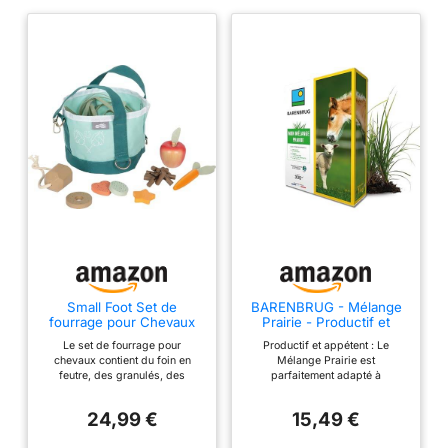
Small Foot Set de
BARENBRUG - Mélange
fourrage pour Chevaux
Prairie - Productif et
avec Sac, Accessoires
Durable - 1KG
Le set de fourrage pour
Productif et appétent : Le
pour Hobby Horses et
chevaux contient du foin en
Mélange Prairie est
Chevaux de Jeu, à partir
feutre, des granulés, des
parfaitement adapté à
de 3 Ans, 12796, Coloré
carottes, une pomme, une pierre
l’alimentation de tous les
à lécher et des friandises et
animaux, y compris des
24,99 €
15,49 €
convient parfaitement aux jeux
chevaux. Il permet de produire
de rôle avec le cheval Le sac en
de façon autonome une source