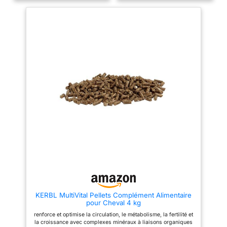
comprend en plus de la biotine,
briques minérales sont riches
du zinc et du cuivre, de la terre
en minéraux, oligo-éléments et
de diatomée et de la levure de
vitamines qui soutiennent le
bière. Avec nos ingrédients de
métabolisme et le système
qualité supérieure et nos
immunitaire. Grâce à la
composés organiques, nous
combinaison de nutriments, la
garantissons en outre une
vitalité des chevaux est
biodisponibilité maximale.
renforcée de manière optimale.
Double principe actif :
Qualité supérieure : pour la
l'acidification est l'une des
fabrication de notre nourriture
principales causes des
pour chevaux, nous utilisons
problèmes de sabots.
uniquement des matières
L'influence positive du pH par
premières de qualité
la terre de diatomée et la levure
supérieure, qui garantissent un
de bière crée des conditions
approvisionnement en
optimales pour les propriétés
nutriments adapté à l'espèce et
de formation des sabots de la
la meilleure digestibilité
biotine, du zinc et du cuivre.
possible de nos produits. Facile
Utilisation pratique : dans un
à utiliser : grâce à la forme
seau recyclable de 4 kg avec
pratique des friandises, les
fermeture étanche. Facilite
briques minérales sont faciles à
l'alimentation et assure une
doser et peuvent être nourries
longue durée de vie de notre
directement à la main. Cela rend
complément alimentaire de
les délicieuses briques
qualité supérieure. Facile à
minérales idéales comme
KERBL MultiVital Pellets Complément Alimentaire
ranger. Facile à doser : avec
récompense. Fabrication
pour Cheval 4 kg
une recommandation de dosage
allemande : depuis plus de 50
précise et une cuillère doseuse
ans, Eggersmann est synonyme
renforce et optimise la circulation, le métabolisme, la fertilité et
de 20 g dans chaque produit
d'aliments de qualité
la croissance avec complexes minéraux à liaisons organiques
VitPet+ Huf Wohl. La quantité de
supérieure. Nos produits sont