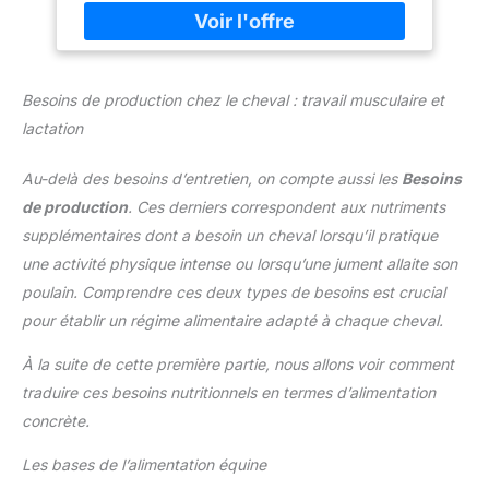
l'abrasion rend ces bandes de jambe faciles
à nettoyer, un entretien pratique pour vous
et votre cheval. [PROTECTION IDÉALE]
Offrant une couche de protection
supplémentaire pour les jambes de votre
Besoins de production chez le cheval : travail musculaire et
cheval, ces enveloppes favorisent le confort
lactation
et la chaleur, le protégeant contre les
blessures externes. [SANGLES RÉGLABLES]
Au-delà des besoins d’entretien, on compte aussi les
Besoins
Les bandes sont livrées avec des sangles
de production
. Ces derniers correspondent aux nutriments
réglables pour un bon ajustement sur
différentes tailles de chevaux, offrant confort
supplémentaires dont a besoin un cheval lorsqu’il pratique
et sécurité pendant le port. [2 TAILLES
une activité physique intense ou lorsqu’une jument allaite son
INCLUSES] Chaque paquet contient 2
poulain. Comprendre ces deux types de besoins est crucial
grands et 2 petits bandages pour jambes de
pour établir un régime alimentaire adapté à chaque cheval.
cheval, adaptés à la plupart des chevaux et
garantissant un ajustement approprié pour
À la suite de cette première partie, nous allons voir comment
différents besoins.
traduire ces besoins nutritionnels en termes d’alimentation
concrète.
Les bases de l’alimentation équine