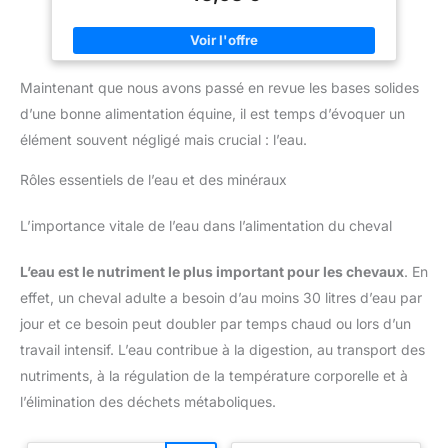
MÉTABOLISME - L'aliment pour chevaux Eggersmann favorise
le système digestif grâce à l'ajout d'EMH, optimise la
disponibilité des nutriments grâce à une prise alimentaire lente
et soutient le comportement de mastication de votre cheval.
RICHE EN VITAMINES - Contient des vitamines et des
Maintenant que nous avons passé en revue les bases solides
minéraux naturels précieux pour une utilisation constante de
l'énergie et des nutriments, adaptée au bien-être de votre
d’une bonne alimentation équine, il est temps d’évoquer un
cheval. Idéal comme aliment pour chevaux sans céréales.
élément souvent négligé mais crucial : l’eau.
ALIMENT RÉDUIT EN PROTÉINES - L'aliment pour chevaux
sans avoine Eggersmann avec des flocons de céréales
digérés hydrothermalement a été spécialement adapté aux
Rôles essentiels de l’eau et des minéraux
besoins de votre cheval
TRADITION FAMILIALE ET
QUALITÉ ALLEMANDE - Eggersmann est synonyme d'aliments
pour chevaux fiables « Made in Germany ». En combinant
L’importance vitale de l’eau dans l’alimentation du cheval
connaissances traditionnelles et technologies de production de
pointe, nous garantissons la plus haute qualité d'alimentation
pour votre cheval.
L’eau est le nutriment le plus important pour les chevaux
. En
effet, un cheval adulte a besoin d’au moins 30 litres d’eau par
jour et ce besoin peut doubler par temps chaud ou lors d’un
travail intensif. L’eau contribue à la digestion, au transport des
nutriments, à la régulation de la température corporelle et à
l’élimination des déchets métaboliques.