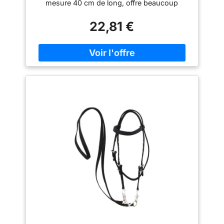
mesure 40 cm de long, offre beaucoup
d'espace pour envelopper complètement et
22,81 €
protège la queue, ce qui en fait un
accessoire indispensable pour les chevaux
de différentes tailles pour garder leurs
cheveux propres et intacts Solution de gain
de temps : l'utilisation de ces sacs à poils de
cheval peut réduire le besoin de peigner et
de tricoter tous les jours, ce qui est pratique
pour le toilettage du cheval. Il est très
pratique de laver le sac à poils. Il suffit de le
mettre dans n'importe quelle machine à laver
et de le sécher à l'air libre pour le nettoyer
facilement Ensemble complet de protection
pour crinière et queue : ce lot de 8 comprend
des sacs durables pour crinière de cheval et
des poches pour queue de cheval fabriquées
à la main en tissu polyester doux mais solide,
offre une défense fiable contre les nœuds, la
casse et la saleté pendant les soins
quotidiens, l'écurie et les voyages Violet vif
pour bague de spectacle Style : la couleur