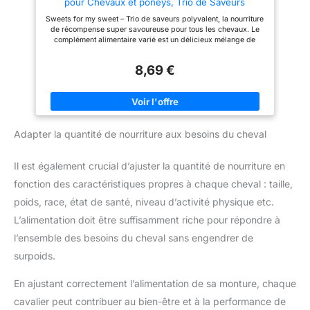
pour Chevaux et poneys, Trio de Saveurs
bouteille de 1 litre de sirop
polyvalentes, Meilleurs ingrédients, Simple
bronchial pour chevaux est
Sweets for my sweet – Trio de saveurs polyvalent, la nourriture
Pratique (1 kg)
fortement dosée et donc très
de récompense super savoureuse pour tous les chevaux. Le
économique. Seulement 20 ml
complément alimentaire varié est un délicieux mélange de
de liquide par 600 kg de poids
friandises carottes, framboises et herbes. Les meilleurs
corporel par jour suffisent pour
ingrédients strictement contrôlés rendent la nourriture de
8,69 €
couvrir les besoins quotidiens
récompense SPEED particulièrement savoureuse et digeste.
Fabrication soignée en Allemagne : ne lubrifie pas, ne s'effrite
de votre poney ou cheval.
pas ou ne colle pas. Pour toutes les occasions : idéal comme
FABRIQUÉ EN ALLEMAGNE -
récompense, motivation à l'entraînement ou tout simplement
Nous nous opposons à la
pour un accueil au paddock.
production de masse
incontrôlée. Tous les produits
Adapter la quantité de nourriture aux besoins du cheval
Annimally sont fabriqués en
Allemagne et vérifiés par des
experts. Ce n'est qu'alors qu'un
Il est également crucial d’ajuster la quantité de nourriture en
produit Annimally est mis sur le
marché.
fonction des caractéristiques propres à chaque cheval : taille,
poids, race, état de santé, niveau d’activité physique etc.
L’alimentation doit être suffisamment riche pour répondre à
l’ensemble des besoins du cheval sans engendrer de
surpoids.
En ajustant correctement l’alimentation de sa monture, chaque
cavalier peut contribuer au bien-être et à la performance de