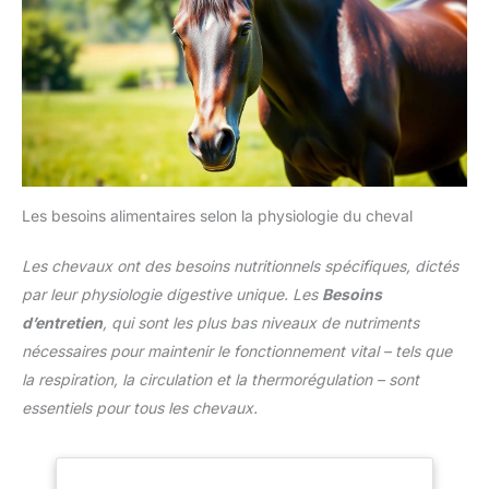
Les besoins alimentaires selon la physiologie du cheval
Les chevaux ont des besoins nutritionnels spécifiques, dictés
par leur physiologie digestive unique. Les
Besoins
d’entretien
, qui sont les plus bas niveaux de nutriments
nécessaires pour maintenir le fonctionnement vital – tels que
la respiration, la circulation et la thermorégulation – sont
essentiels pour tous les chevaux.