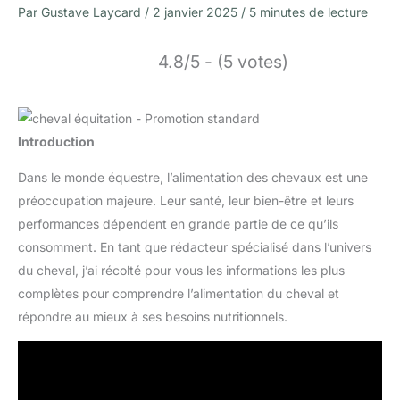
Par
Gustave Laycard
/
2 janvier 2025
/
5 minutes de lecture
4.8/5 - (5 votes)
Introduction
Dans le monde équestre, l’alimentation des chevaux est une
préoccupation majeure. Leur santé, leur bien-être et leurs
performances dépendent en grande partie de ce qu’ils
consomment. En tant que rédacteur spécialisé dans l’univers
du cheval, j’ai récolté pour vous les informations les plus
complètes pour comprendre l’alimentation du cheval et
répondre au mieux à ses besoins nutritionnels.