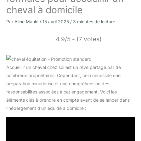
cheval à domicile
Par
Aline Maule
/
15 avril 2025
/
3 minutes de lecture
4.9/5 - (7 votes)
Accueillir un cheval chez soi est un rêve partagé par de
nombreux propriétaires. Cependant, cela nécessite une
préparation minutieuse et une compréhension des
responsabilités associées à cet engagement. Voici les
éléments clés à prendre en compte avant de se lancer dans
l’hébergement d’un équidé à domicile :