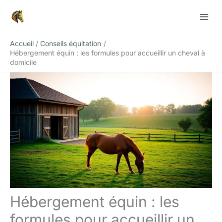
Aller
Rechercher
au
contenu
Accueil
Conseils équitation
Hébergement équin : les formules pour accueillir un cheval à
domicile
Hébergement équin : les
formules pour accueillir un