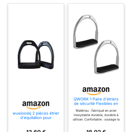
QWORK 1 Paire d'étriers
de sécurité Flexibles en
Acier Inoxydable pour
Matériau : fabriqué en acier
équitation Anglaise
wueiooskj 2 pièces étrier
inoxydable durable, durable à
d'équitation pour
utiliser. Confortable : soulage la
Animaux Amovible
cheville et le pied du cycliste.
Couleur Unie Adulte
Design : l'extérieur des étriers
Enfants apprenant