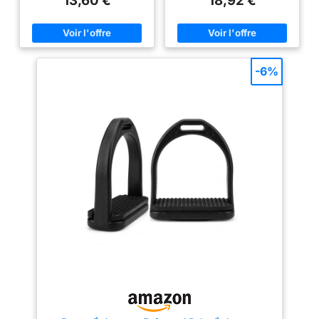
13,60 €
18,92 €
est plus long que l'intérieur
Tampon en Caoutchouc
pour soulager la pression sur
étriers antidérapants
les genoux. Application : idéal
Cadeaux, Le Noir, Små
pour l'équitation occidentale
polyvalente, la corde ou le trail.
Contenu : 1 paire d'étriers de
selle anglais en acier
-6%
inoxydable.