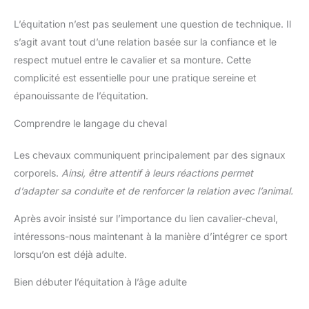
entraîneurs, amateurs de sport
et de fitness. Conçu pour
L’équitation n’est pas seulement une question de technique. Il
améliorer les compétences
dans tous les sports comme les
s’agit avant tout d’une relation basée sur la confiance et le
exercices de football, la boxe,
le basketball, le crosse, le
respect mutuel entre le cavalier et sa monture. Cette
hockey, le baseball, le tennis,
complicité est essentielle pour une pratique sereine et
l'athlétisme.
épanouissante de l’équitation.
Comprendre le langage du cheval
Les chevaux communiquent principalement par des signaux
corporels.
Ainsi, être attentif à leurs réactions permet
d’adapter sa conduite et de renforcer la relation avec l’animal.
Après avoir insisté sur l’importance du lien cavalier-cheval,
intéressons-nous maintenant à la manière d’intégrer ce sport
lorsqu’on est déjà adulte.
Bien débuter l’équitation à l’âge adulte