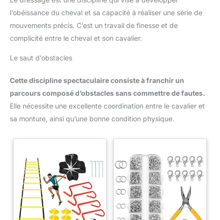
décontractées et formelles. Cadeau parfait : cette ceinture
d'équitation anglaise est parfaite pour les cavaliers et les
l’obéissance du cheval et sa capacité à réaliser une série de
amateurs de chevaux. Cadeau idéal pour les cavaliers, les
mouvements précis. C’est un travail de finesse et de
amateurs de chevaux ou toute personne qui aime les activités
de plein air et le fitness.
complicité entre le cheval et son cavalier.
Le saut d’obstacles
Cette discipline spectaculaire consiste à franchir un
parcours composé d’obstacles sans commettre de fautes.
Elle nécessite une excellente coordination entre le cavalier et
sa monture, ainsi qu’une bonne condition physique.