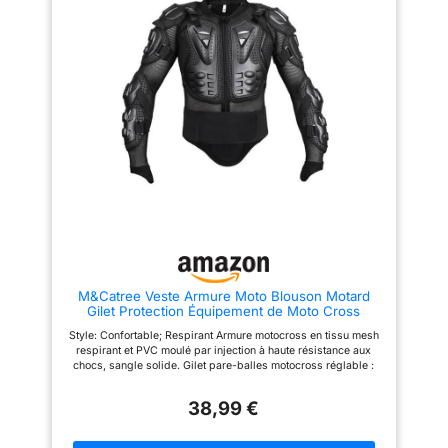
et l'évacuation de la
transpiration. Pas d'effet de
serre – confort toute la journée,
même lors de longues sessions
【Ajustable et Sécurisé】
Bretelles larges en nylon
élastique + ceinture velcro avec
boucles coulissantes en
plastique. Réglage facile,
s'adapte à toutes les
morphologies, tient en place
lors des pratiques intensives en
tout-terrain et des sports
extrêmes 【Polyvalent et Multi-
Usages】Une seule veste pour
le motocross, la descente MTB,
le cyclisme sur route, le
skateboard, le roller, le ski, le
parkour et bien plus encore.
M&Catree Veste Armure Moto Blouson Motard
Toutes saisons, des sentiers
Gilet Protection Équipement de Moto Cross
aux circuits, des rues aux
Scooter VTT Enduro Homme Femme - Noir, L
pistes – votre meilleur
Style: Confortable; Respirant Armure motocross en tissu mesh
investissement sécurité
respirant et PVC moulé par injection à haute résistance aux
chocs, sangle solide. Gilet pare-balles motocross réglable :
ouverture frontale entièrement zippée, poignets élastiques en
nylon, trou pour le pouce. Bandoulière entièrement réglable
38,99 €
pour un ajustement parfait et une tenue confortable. Cette veste
de protection cycliste offre une protection ultime pour le
motocross, la moto, le vélo de montagne, le patinage, le