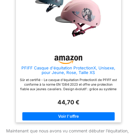
beau.
Élégant et polyvalent : le casque
est disponible en rose et bleu
avec un joli imprimé cheval et
en noir sans imprimé, parfait
pour les petits et grands fans
de chevaux.
PFIFF Casque d'équitation ProtectionX, Unisexe,
pour Jeune, Rose, Taille XS
Sûr et certifié - Le casque d'équitation ProtectionX de PFIFF est
conforme à la norme EN 1384:2023 et offre une protection
fiable aux jeunes cavaliers. Design évolutif : grâce au système
réglable en hauteur et en largeur, le casque grandit sur
plusieurs années et assure toujours un ajustement optimal.
44,70 €
Taille parfaite pour tous les âges - Disponible en XS (48-52
cm) et S (52-56 cm) - Veuillez mesurer votre tour de tête avant
d'acheter. Confort optimal : le système de ventilation assure
une circulation de l'air idéale, tandis que la doublure intérieure
douce, amovible et lavable offre un confort supplémentaire.
Élégant et polyvalent : le casque est disponible en rose et bleu
Maintenant que nous avons vu comment débuter l’équitation,
avec un joli imprimé cheval et en noir sans imprimé, parfait
pour les petits et grands fans de chevaux.