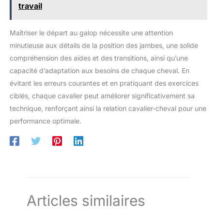
travail
votre écurie pour les faire sécher Confort : Les produits de
pansage GHWMYD sont fabriqués à partir de matériaux de
qualité, durables, fiables et conçus pour une performance
durable. Ils offrent un confort optimal à vos chevaux et vous
Maîtriser le départ au galop nécessite une attention
permettent de les laver en toute tranquillité Idées cadeaux : Si
vous êtes un passionné de chevaux, offrez-leur notre kit de
minutieuse aux détails de la position des jambes, une solide
pansage ; ils seront ravis de recevoir ce cadeau attentionné.
Vous pouvez également prendre soin de vos chevaux avec vos
compréhension des aides et des transitions, ainsi qu’une
amis et vivre une expérience différente
capacité d’adaptation aux besoins de chaque cheval. En
évitant les erreurs courantes et en pratiquant des exercices
ciblés, chaque cavalier peut améliorer significativement sa
technique, renforçant ainsi la relation cavalier-cheval pour une
performance optimale.
Articles similaires