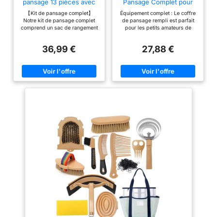
pansage 13 pièces avec
Pansage Complet pour
12 accessoires et 1 sac
Enfants Lilas
【Kit de pansage complet】
Équipement complet : Le coffre
Notre kit de pansage complet
de pansage rempli est parfait
comprend un sac de rangement
pour les petits amateurs de
pliable pour ranger facilement
chevaux. Avec une brosse, une
tous les outils essentiels. Il
étrille, un peigne et bien plus, le
36,99 €
27,88 €
comprend des peignes à poils
pansage quotidien des chevaux
et à poils, des brosses souples,
devient un jeu d’enfant et
des peignes à prêle, des
apprend aux enfants à être
brosses dures, des brosses à
responsables Rangement
gants, des cure-pieds avec
pratique : Dans le coffre de
brosses, des grattoirs à sueur,
pansage pour enfants, tous les
des peignes tressés et
ustensiles de soin restent bien
élastiques, ainsi qu'un peigne
rangés et à portée de main. Le
de massage ovale. Chaque
coffre robuste protège le
accessoire est adapté au
contenu et garantit une bonne
nettoyage des différentes
vue d’ensemble des ustensiles
parties du corps. 【Haute
à l’écurie ou lors des
qualité et durabilité】Fabriqué à
déplacements Taille adaptée
partir de matériaux robustes et
aux enfants : Les outils
durables, ce kit de pansage
pratiques sont spécialement
s'adapte parfaitement au corps
adaptés aux petites mains des
du cheval et nettoie toutes les
enfants et faciles à saisir
parties du corps. Il élimine
Design coloré : Le coffre de
efficacement la saleté et la boue
pansage est disponible dans
tout en favorisant la circulation
des couleurs vives qui plaisent
sanguine et en préservant la
aux enfants, tels le violet et le
santé du pelage et de la peau
rose. Ainsi, le soin des chevaux
de votre cheval. 【Sac de
devient une activité variée,
rangement pour un usage
amusante et réjouissante