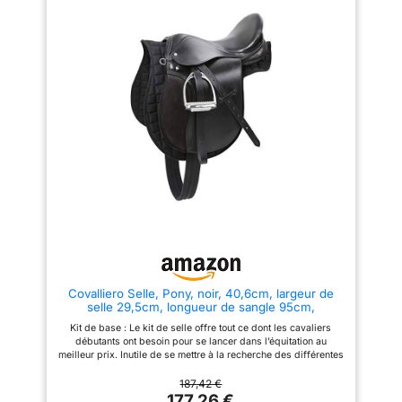
une solution complète à moindre
coût. Matériau : La selle du kit
offre un confort d’assise
agréable et un bon ajustement.
La selle est faite de cuir
synthétique résistant facile
d’entretien et fournie avec un
tapis de selle lavable en
machine à 30 °C. Kit complet
comprenant : 1 selle, 1 tapis de
selle, 2 étriers, 1 paire
d’étrivières, 1 sangle de selle
Qualité et prix avantageux : Le
kit de selle de Covalliero allie
qualité et petit prix, il convient
parfaitement aux cavaliers
amateurs soucieux d’un bon
rapport qualité-prix.
Covalliero Selle, Pony, noir, 40,6cm, largeur de
selle 29,5cm, longueur de sangle 95cm,
confortable, bien ajustée, avec et tapis de selle
Kit de base : Le kit de selle offre tout ce dont les cavaliers
inclus
débutants ont besoin pour se lancer dans l’équitation au
meilleur prix. Inutile de se mettre à la recherche des différentes
pièces séparément, tout est inclus dans ce kit tout-en-un.
Cavaliers débutants : Idéal pour les cavaliers débutants et les
187,42 €
parents d’enfants qui voudraient apprendre à monter à cheval.
177,26 €