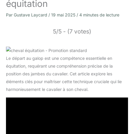
équitation
Par
Gustave Laycard
/
19 mai 2025
/
4 minutes de lecture
5/5 - (7 votes)
Le départ au galop est une compétence essentielle en
équitation, requérant une compréhension précise de la
position des jambes du cavalier. Cet article explore les
éléments clés pour maîtriser cette technique cruciale qui lie
harmonieusement le cavalier à son cheval.