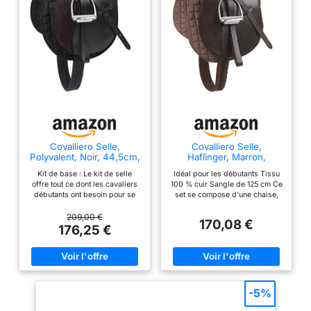
Covalliero Selle,
Covalliero Selle,
Polyvalent, Noir, 44,5cm,
Haflinger, Marron,
largeur de selle 30,5cm,
44,5cm, largeur de selle
Kit de base : Le kit de selle
Idéal pour les débutants Tissu
longueur de sangle
34,5cm, longueur de
offre tout ce dont les cavaliers
100 % cuir Sangle de 125 cm Ce
125cm, confortable, bien
sangle 125cm,
débutants ont besoin pour se
set se compose d'une chaise,
ajustée, avec et tapis de
confortable, bien ajustée,
lancer dans l’équitation au
d'un coussinet, d'étriers, de
selle inclus
avec et tapis de selle
meilleur prix. Inutile de se
sangles d'étrier et d'une sangle
209,00 €
inclus
170,08 €
mettre à la recherche des
176,25 €
différentes pièces séparément,
tout est inclus dans ce kit tout-
en-un. Cavaliers débutants :
Idéal pour les cavaliers
débutants et les parents
d’enfants qui voudraient
-5%
apprendre à monter à cheval. Le
kit facilite les débuts et offre