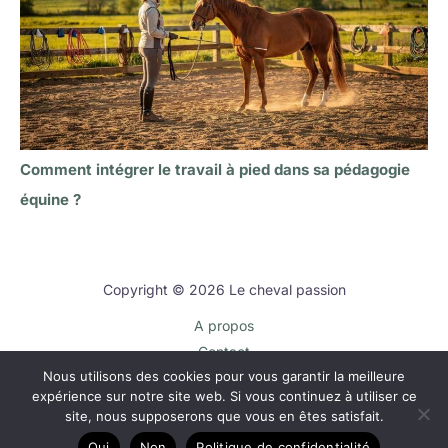
Comment intégrer le travail à pied dans sa pédagogie
équine ?
Copyright © 2026 Le cheval passion
A propos
Contact
Nous utilisons des cookies pour vous garantir la meilleure
Plan du site
expérience sur notre site web. Si vous continuez à utiliser ce
Mentions légales
site, nous supposerons que vous en êtes satisfait.
Politique de confidentialité
Oui
Non
Politique de confidentialité