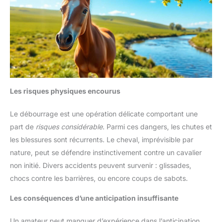
Les risques physiques encourus
Le débourrage est une opération délicate comportant une
part de
risques considérable
. Parmi ces dangers, les chutes et
les blessures sont récurrents. Le cheval, imprévisible par
nature, peut se défendre instinctivement contre un cavalier
non initié. Divers accidents peuvent survenir : glissades,
chocs contre les barrières, ou encore coups de sabots.
Les conséquences d’une anticipation insuffisante
Un amateur peut manquer d’expérience dans l’anticipation