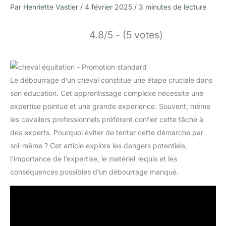
Par
Henriette Vastier
/
4 février 2025
/
3 minutes de lecture
4.8/5 - (5 votes)
Le débourrage d’un cheval constitue une étape cruciale dans
son éducation. Cet apprentissage complexe nécessite une
expertise pointue et une grande expérience. Souvent, même
les cavaliers professionnels préfèrent confier cette tâche à
des experts. Pourquoi éviter de tenter cette démarche par
soi-même ? Cet article explore les dangers potentiels,
l’importance de l’expertise, le matériel requis et les
conséquences possibles d’un débourrage manqué.