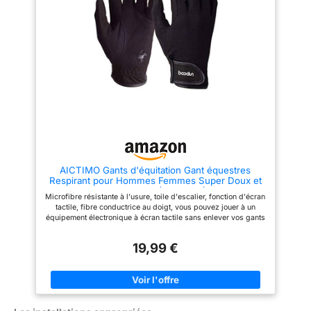
pratiques sont spécialement
smartphones et des appareils
adaptés aux petites mains des
GPS sans retirer les gants.
enfants et faciles à saisir
FERMETURE DU POIGNET
Design coloré : Le coffre de
RÉGLABLE : Assure un
pansage est disponible dans
ajustement parfait pour un
des couleurs vives qui plaisent
confort maximal, minimisant les
aux enfants, tels le violet et le
distractions et permettant un
rose. Ainsi, le soin des chevaux
ajustement personnalisé. : Le
devient une activité variée,
tissu respirant et évacuant
amusante et réjouissante
l'humidité garde les mains au
Excellente qualité : Le coffre de
frais et au sec, assurant le
pansage et son contenu sont
confort lors des sorties dans
fabriqués à partir de matériaux
diverses conditions
de haute qualité qui
météorologiques.
garantissent une longue durée
CONSTRUCTION DURABLE:
de vie. Les produits sont
Construit à partir de matériaux
AICTIMO Gants d'équitation Gant équestres
résistants à l’usure et répondent
durables pour résister aux
Respirant pour Hommes Femmes Super Doux et
aux exigences quotidiennes
rigueurs de la conduite en moto,
Confortable (Noir, S/M)
offrant des performances
Microfibre résistante à l'usure, toile d'escalier, fonction d'écran
durables. Un design esthétique
tactile, fibre conductrice au doigt, vous pouvez jouer à un
ajoute du style à votre
équipement électronique à écran tactile sans enlever vos gants
équipement de conduite, vous
Respirant et confortable, améliorant efficacement la friction et
permettant d'afficher votre
la friction Excellent toucher, il est plus facile de saisir les rênes
passion pour les motos avec
19,99 €
et d'éviter de glisser Bretelles réglables au poignet, faciles à
style. ADHÉRENCE OPTIMALE :
porter. Taille Tour de paume, S/M = 18,8-20,8 cm, L/XL = 20,8-
Conçu pour améliorer
22,8 cm | Il peut y avoir des erreurs dues à la mesure manuelle
l'adhérence et le contrôle,
offrant confiance et stabilité
pendant les sorties. Résistance
améliorée aux chocs pour plus