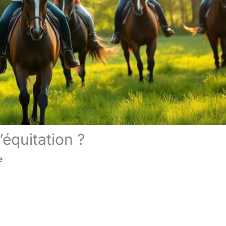
équitation ?
e