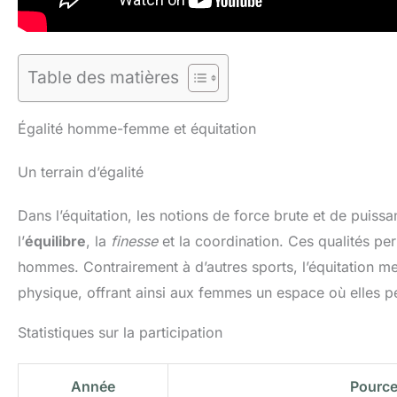
Table des matières
Égalité homme-femme et équitation
Un terrain d’égalité
Dans l’équitation, les notions de force brute et de puis
l’
équilibre
, la
finesse
et la coordination. Ces qualités pe
hommes. Contrairement à d’autres sports, l’équitation me
physique, offrant ainsi aux femmes un espace où elles pe
Statistiques sur la participation
Année
Pource