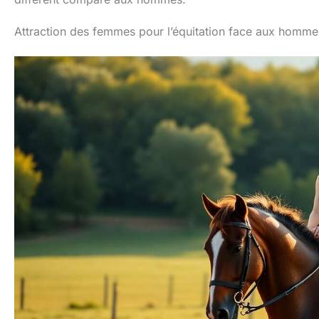
nourrir 
plaisir 
Attraction des femmes pour l’équitation face aux homme
gra
Matéria
et adap
pas de 
p
désag
soucis.
en pelu
et tou
plastiq
lavable
Confor
sécuri
enfan
Encoura
resp
créati
simple
d'a
L'alimen
et l'en
en pel
compéte