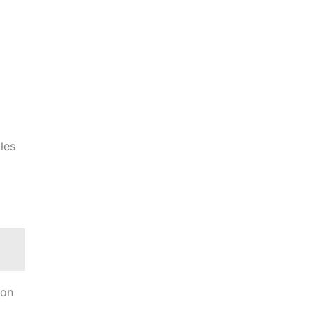
les
ion