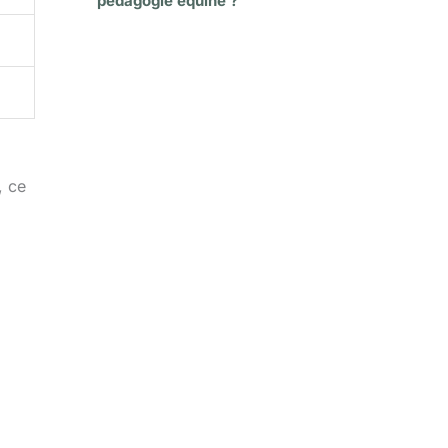
pédagogie équine ?
, ce