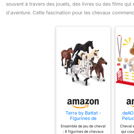
souvent à travers des jouets, des livres ou des films qu
d’
aventure
. Cette fascination pour les chevaux commence
Terra by Battat -
deAO
Figurines de
Peluc
Chevaux, 6 Chevaux
Marc
Ensemble de jeu de cheval
Cheval e
Miniatures réalistes
et
: 6 figurines de chevaux
qui cou