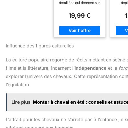
détaillées qui tiennent sur
dépl
leurs sabots. Le coffret
intera
comprend : 1 exemplaire
ani
19,99 €
de chacun des suivants -
ordinai
Cheval de race
réalis
Thoroughbred, Cheval
vers l'a
Tinker, Étalon Pinto,
et émet 
Jument Arabe, et Cheval
du chev
Tennessee Walker. Taille
vrai p
Influence des figures culturelles
miniature : chaque jouet
l'attent
pour chevaux mesure
de votr
La culture populaire regorge de récits mettant en scène 
environ 4 à 5 pouces de
en peluc
long. Outils éducatifs : des
douce e
films et la littérature, incarnent l’
indépendance
et la
forc
jouets réalistes
peau,
fournissent des
petite
explorer l’univers des chevaux. Cette représentation contr
informations sur les
comple
l’équitation.
chevaux et encouragent
et d'écu
la compassion envers les
compre
animaux. Âge
peluche
recommandé : Ce jouet
conne
Lire plus
Monter à cheval en été : conseils et astuc
est recommandé pour les
nourrit
enfants de 3 ans et plus.
plus
d'anima
L’attrait pour les chevaux ne s’arrête pas à l’enfance ; i
en
const
différent comparé aux hommes.