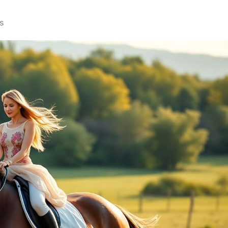
et s'entraîner – un
promenades, des soins à
de jeu sans fin qui
l’écurie et des scènes
s
ndit avec eux
inspirées de la vie à la
ux sûrs, durables
ferme. Histoires à
tés aux enfants :
inventer : avec plusieurs
bords tranchants,
chevaux dans un même
as d'odeurs
coffret, les enfants créent
réables, pas de
des aventures variées et
 Le tissu du cheval
multiplient les mises en
che est super doux
scène autour des
tes les pièces en
chevaux, des poneys, de
ue sont robustes,
la prairie et des animaux
s et non toxiques.
de la ferme. Idée cadeau :
me aux normes de
idée cadeau pour les
té. Idéal pour les
enfants de 3 ans et plus,
ts de 3 à 12 ans
filles et garçons, qui
ge l'empathie, la
aiment les chevaux, les
onsabilité et la
poneys, les figurines
vité : plus qu'un
d’animaux et les jeux
 jouet – un outil
d’imagination autour de
pprentissage.
l’écurie et de la ferme.
tation, l'entretien
tretien d'un cheval
uche favorise les
nces sociales, la