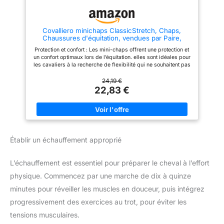
fabriqués à partir de matériaux
de haute qualité qui
garantissent une longue durée
de vie. Les produits sont
Covalliero minichaps ClassicStretch, Chaps,
résistants à l’usure et répondent
Chaussures d'équitation, vendues par Paire,
aux exigences quotidiennes
Noires, Taille 146, Hauteur 34 cm, Cuir
Protection et confort : Les mini-chaps offrent une protection et
synthétique, Femme, Fermeture éclair, lavables en
un confort optimaux lors de l’équitation. elles sont idéales pour
Machine
les cavaliers à la recherche de flexibilité qui ne souhaitent pas
porter de bottes d’équitation, en particulier en combinaison
avec des bottillons Similicuir résistant : Fabriquées en
24,19 €
similicuir résistant à l’usure, les mini-chaps se distinguent par
22,83 €
une longue durée de vie. l’insert stretch veille à une forme
ajustée parfaite et une liberté de mouvement maximale en selle
Entretien facile : Les mini-chaps sont faciles d’entretien et
lavables en machine. cela permet de gagner du temps et
d’économiser des efforts manuels par rapport à d’autres
matériaux qui nécessitent un entretien particulier Bande de
Établir un échauffement approprié
semelle élastique : la bande de semelle élastique offre plus de
confort et de stabilité. Elle s’adapte de manière flexible aux
mouvements du cavalier et rend le port plus agréable
L’échauffement est essentiel pour préparer le cheval à l’effort
Fermeture à crochet et boucle : La bande à crochet et boucle au
niveau du mollet garantit que les mini-chaps restent bien en
physique. Commencez par une marche de dix à quinze
place. cette fonction offre un maintien supplémentaire, elle est
particulièrement avantageuse lors de séances d’équitation
minutes pour réveiller les muscles en douceur, puis intégrez
intensives
progressivement des exercices au trot, pour éviter les
tensions musculaires.