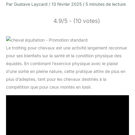
Par
Gustave Laycard
/
13 février 2025
/
5 minutes de lecture
4.9/5 - (10 votes)
Le trotting pour chevaux est une activité largement reconnue
pour ses bienfaits sur la santé et la condition physique des
équidés. En combinant l’exercice physique avec le plaisir
d’une sortie en pleine nature, cette pratique attire de plus en
plus d’adeptes, tant pour les chevaux destinés à la
compétition que pour ceux montés en loisir.