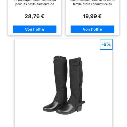
Doux et Confortable
pour les petits amateurs de
tactile, fibre conductrice au
(Noir, S/M)
chevaux. Avec une brosse, une
doigt, vous pouvez jouer à un
étrille, un peigne et bien plus, le
équipement électronique à
28,76 €
19,99 €
pansage quotidien des chevaux
écran tactile sans enlever vos
devient un jeu d’enfant et
gants Respirant et confortable,
apprend aux enfants à être
améliorant efficacement la
responsables Rangement
friction et la friction Excellent
pratique : Dans le coffre de
toucher, il est plus facile de
pansage pour enfants, tous les
saisir les rênes et d'éviter de
ustensiles de soin restent bien
glisser Bretelles réglables au
-6%
rangés et à portée de main. Le
poignet, faciles à porter. Taille
coffre robuste protège le
Tour de paume, S/M = 18,8-
contenu et garantit une bonne
20,8 cm, L/XL = 20,8-22,8 cm |
vue d’ensemble des ustensiles
Il peut y avoir des erreurs dues
à l’écurie ou lors des
à la mesure manuelle
déplacements Taille adaptée
aux enfants : Les outils
pratiques sont spécialement
adaptés aux petites mains des
enfants et faciles à saisir
Design coloré : Le coffre de
pansage est disponible dans
des couleurs vives qui plaisent
aux enfants, tels le violet et le
rose. Ainsi, le soin des chevaux
devient une activité variée,
amusante et réjouissante
Excellente qualité : Le coffre de
pansage et son contenu sont