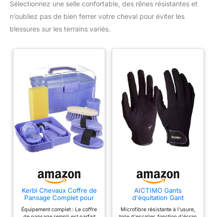
Sélectionnez une selle confortable, des rênes résistantes et
n’oubliez pas de bien ferrer votre cheval pour éviter les
blessures sur les terrains variés.
Kerbl Chevaux Coffre de
AICTIMO Gants
Pansage Complet pour
d'équitation Gant
Enfants Lilas
équestres Respirant pour
Équipement complet : Le coffre
Microfibre résistante à l'usure,
Hommes Femmes Super
de pansage rempli est parfait
toile d'escalier, fonction d'écran