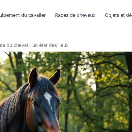
uipement du cavalier
Races de chevaux
Objets et d
le du cheval : un état des lieux