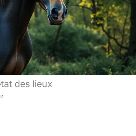
tat des lieux
re