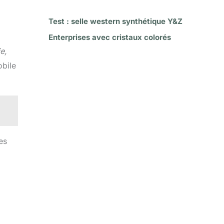
Test : selle western synthétique Y&Z
Enterprises avec cristaux colorés
e,
obile
es