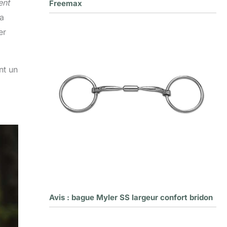
ent
Freemax
la
er
nt un
Avis : bague Myler SS largeur confort bridon