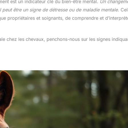
nt est un indicateur clé du bien-être mental.
Un changem
 peut être un signe de détresse ou de maladie mentale
. Ce
 que propriétaires et soignants, de comprendre et d’interprét
tale chez les chevaux, penchons-nous sur les signes indiqua