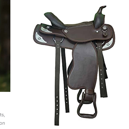
ts,
ion