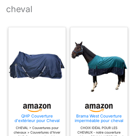
Composition : extérieur :
cheval
100 % polyester ;
intérieur : 100 %
polyester. Garnissage :
100 % polyester
QHP Couverture
Brama West Couverture
d'extérieur pour Cheval
imperméable pour cheval
Luxury 300g
Zara - Turnout 1200D -
CHEVAL > Couvertures pour
CHOIX IDÉAL POUR LES
Couverture de pâturage
chevaux > Couvertures d'hiver
CHEVAUX - notre couverture
Couverture d’extérieur -