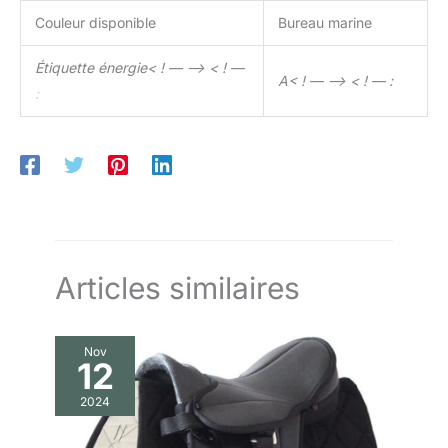
tailles de chevaux grâce à ses pièces amovibles permettant le
réglage. Conçu pour l'hiver, il s'adapte parfaitement,
Couleur disponible
Bureau marine
empêchant l'intrusion d'air froid. La couverture est fabriquée
selon les plus hauts standards de qualité et de commodité,
offrant une couverture complète sans entraver les mouvements
Étiquette énergie< ! — –> < ! —
de votre cheval, ce qui en fait un élément fiable de votre
A< ! — –> < ! — :
équipement d'équitation en plein air. Instructions d'entretien :
:
pour maintenir l'aspect impeccable et la fonctionnalité de la
couverture, la housse est facilement amovible pour un lavage
en machine à 30 degrés. Cette procédure de nettoyage sans
effort garantit une hygiène continue et une utilisation à long
terme tout en préservant les effets réconfortants de la
couverture, offrant à la fois commodité et soin pour la facilité
du propriétaire du cheval et le confort du cheval.
Articles similaires
Nov
12
2024