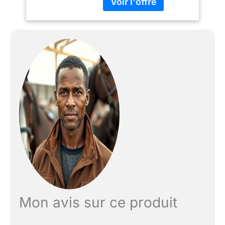
polaire. Cordons
élastiques pour les
jambes, grand rabat pour
la queue et cordon de
queue Double boucle de
ceinture. Plis d'épaule
confortables, sangles
croisées amovibles
Composition : extérieur :
100 % polyester ;
intérieur : 100 %
polyester. Garnissage :
100 % polyester
Mon avis sur ce produit