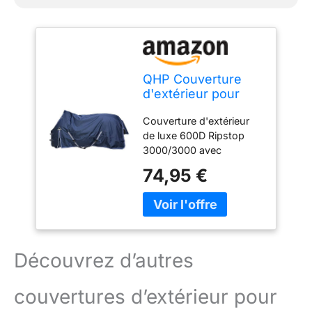
QHP Couverture
d'extérieur pour
Cheval Luxury 200g
Couverture d'extérieur
de luxe 600D Ripstop
3000/3000 avec
rembourrage de 200 g
74,95 €
Imperméable et respirant.
Anneaux en D Garrot en
polaire. Cordons
élastiques pour les
jambes, grand rabat pour
la queue et cordon de
Découvrez d’autres
queue Double boucle de
ceinture. Plis d'épaule
couvertures d’extérieur pour
confortables, sangles
croisées amovibles