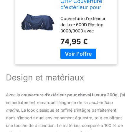
QHP Couverture
d'extérieur pour
Cheval Luxury 200g
Couverture d'extérieur
de luxe 600D Ripstop
3000/3000 avec
rembourrage de 200 g
74,95 €
Imperméable et respirant.
Anneaux en D Garrot en
polaire. Cordons
élastiques pour les
jambes, grand rabat pour
la queue et cordon de
Design et matériaux
queue Double boucle de
ceinture. Plis d'épaule
confortables, sangles
Avec la
couverture d’extérieur pour cheval Luxury 200g
, j’ai
croisées amovibles
immédiatement remarqué l’élégance de sa
couleur bleu
Composition : extérieur :
marine
. Le look classique et raffiné s’intègre parfaitement
100 % polyester ;
intérieur : 100 %
dans n’importe quel environnement équestre, tout en offrant
polyester. Garnissage :
une touche de distinction. Le matériau, composé à 100 % de
100 % polyester