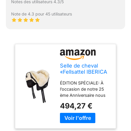
Notes des utilisateurs 4.3/5
Note de 4.3 pour 45 utilisateurs
Selle de cheval
«Fellsattel IBERICA
Plus» de WERNER
ÉDITION SPÉCIALE: À
CHRIST –selle
l’occasion de notre 25
espagnole de peau
ème Anniversaire nous
d’agneau de haute
proposons a nos chers
qualité (treeless),
494,27 €
clients une édition
pour chevaux pur-
spéciale de notre selle
sang, poneys et
IBERICA PLUS. Au fil des
shetlands.
années ce modèle a
Couleurs: