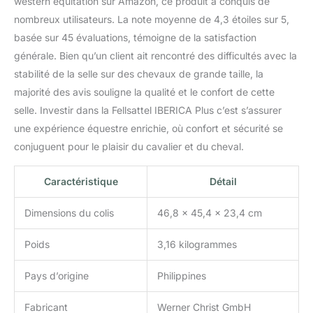
western équitation sur Amazon, ce produit a conquis de
couleurs anthracite,
marron et beige pour les
nombreux utilisateurs. La note moyenne de 4,3 étoiles sur 5,
chevaux pur-sang,
basée sur 45 évaluations, témoigne de la satisfaction
poneys et shetlands.
générale. Bien qu’un client ait rencontré des difficultés avec la
L’Édition spéciale est
stabilité de la selle sur des chevaux de grande taille, la
disponible, seulement
pour une courte période,
majorité des avis souligne la qualité et le confort de cette
en noir. Mensurations PS
selle. Investir dans la Fellsattel IBERICA Plus c’est s’assurer
(pur-sang) – longueur
une expérience équestre enrichie, où confort et sécurité se
dos : 60 cm, largeur: 50
conjuguent pour le plaisir du cavalier et du cheval.
cm, PO (poney) –
longueur dos : 55 cm,
largueur: 44 cm, SH
Caractéristique
Détail
(shetland) – longueur
dos: 50 cm, largeur : 43
Dimensions du colis
46,8 x 45,4 x 23,4 cm
cm. Le siège est en peau
d’agneau véritable
Poids
3,16 kilogrammes
(L’épaisseur de la laine
est de 30mm, pour
Pays d’origine
Philippines
shetland: 20mm).
INSTRUCTIONS
Fabricant
Werner Christ GmbH
D’ENTRETIENS : La selle