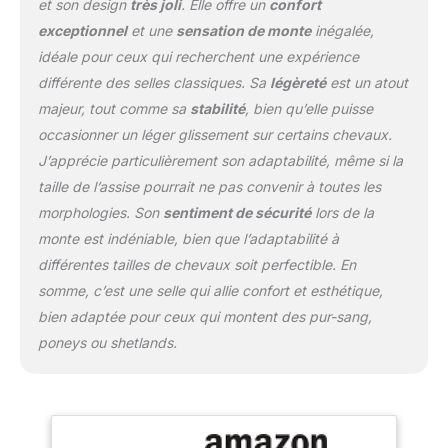
et son design
très joli
. Elle offre un
confort
supérieur et inferieur du
exceptionnel
et une
sensation de monte
inégalée,
dos du cheval sont
idéale pour ceux qui recherchent une expérience
entièrement en peau
d’agneau. La doublure
différente des selles classiques. Sa
légèreté
est un atout
fabriquée d’une mousse
majeur, tout comme sa
stabilité
, bien qu’elle puisse
composée garantie un
occasionner un léger glissement sur certains chevaux.
maximum de confort.
J’apprécie particulièrement son adaptabilité, même si la
Les anneaux d’acier
permettent la fixation
taille de l’assise pourrait ne pas convenir à toutes les
d’étriers. La selle est
morphologies. Son
sentiment de sécurité
lors de la
résistante à la machine à
monte est indéniable, bien que l’adaptabilité à
laver et sèche linge.
différentes tailles de chevaux soit perfectible. En
PEAU D’AGNEAU
MÉDICALE: La peau
somme, c’est une selle qui allie confort et esthétique,
d’agneau médicale du
bien adaptée pour ceux qui montent des pur-sang,
coté inférieur de la selle a
poneys ou shetlands.
des effets bénéfiques et
thérapeutiques pour le
cheval. La pression est
diffusée de manière
uniforme et régulière,