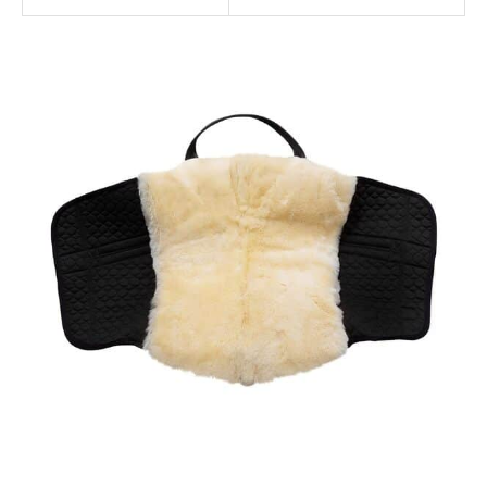
Premium Plus est lavable
en machine à laver
(après avoir enlevé les
doublures) avec un
détergent spécial pour
peaux d’agneaux
(CHRIST C7). Vous
pouvez également la
passer au sèche-linge.
Les mouvements du
sèche-linge aident à
conserver la douceur et
l’élasticité du matériel.Le
siège de peau d’agneau
est facilement
détachable pour rendre
le nettoyage et l’entretien
de la selle plus facile.