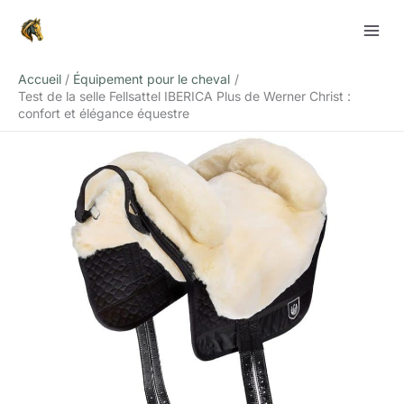
Aller
Rechercher
au
contenu
Accueil
Équipement pour le cheval
Test de la selle Fellsattel IBERICA Plus de Werner Christ :
confort et élégance équestre