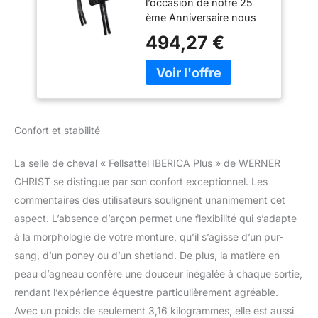
l’occasion de notre 25
espagnole de peau
ème Anniversaire nous
d’agneau de haute
proposons a nos chers
qualité (treeless),
494,27 €
clients une édition
pour chevaux pur-
spéciale de notre selle
sang, poneys et
IBERICA PLUS. Au fil des
shetlands.
années ce modèle a
Couleurs:
enthousiasmé nos
anthracite, marron
clients grâce a des
et beige.
Confort et stabilité
qualités comme la
maniabilité, le grand
La selle de cheval « Fellsattel IBERICA Plus » de WERNER
confort, la sécurité et
l’excellente qualité de
CHRIST se distingue par son confort exceptionnel. Les
l’élaboration. Caractérisé
commentaires des utilisateurs soulignent unanimement cet
par la couleur noire de la
aspect. L’absence d’arçon permet une flexibilité qui s’adapte
peau d’agneau, les
à la morphologie de votre monture, qu’il s’agisse d’un pur-
conchos argentés, les
sang, d’un poney ou d’un shetland. De plus, la matière en
latigo strings et la
broderie « Special Edition
peau d’agneau confère une douceur inégalée à chaque sortie,
», cette selle est un vrai
rendant l’expérience équestre particulièrement agréable.
produit de collection.
Avec un poids de seulement 3,16 kilogrammes, elle est aussi
CARACTÉRISTIQUES :