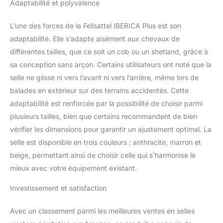
Adaptabilité et polyvalence
d’agneau médicale du
coté inférieur de la selle a
L’une des forces de la Fellsattel IBERICA Plus est son
des effets bénéfiques et
thérapeutiques pour le
adaptabilité. Elle s’adapte aisément aux chevaux de
cheval. La pression est
différentes tailles, que ce soit un cob ou un shetland, grâce à
diffusée de manière
sa conception sans arçon. Certains utilisateurs ont noté que la
uniforme et régulière,
selle ne glisse ni vers l’avant ni vers l’arrière, même lors de
évitant ainsi toutes
écorchures et frictions.
balades en extérieur sur des terrains accidentés. Cette
La haute qualité de nos
adaptabilité est renforcée par la possibilité de choisir parmi
selles a également un
plusieurs tailles, bien que certains recommandent de bien
effet bénéfique pour la
vérifier les dimensions pour garantir un ajustement optimal. La
circulation sanguine du
dos du cheval. Elle aide à
selle est disponible en trois couleurs : anthracite, marron et
alléger les surplus de
beige, permettant ainsi de choisir celle qui s’harmonise le
poids pour garder la
mieux avec votre équipement existant.
peau du cheval aérée le
plus longtemps possible.
Investissement et satisfaction
COULEURS ET
DIMENSIONS: Notre selle
Avec un classement parmi les meilleures ventes en selles
est disponible dans les