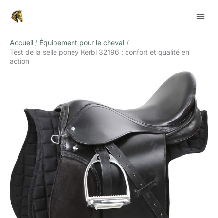
Aller
Rechercher
au
contenu
Accueil
Équipement pour le cheval
Test de la selle poney Kerbl 32196 : confort et qualité en
action