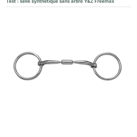
Test : selle synthétique sans arbre Y&Z Freemax