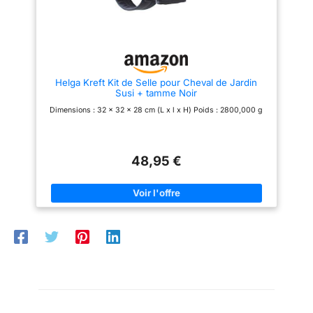
différents groupes d'âge et
comprend un tapis de selle
grandit pratiquement avec
assorti (tapis de selle), une
l'enfant. L'arbre de selle
sangle de selle, des étriers et
monobloc avec poignée
des étriers. Les parents n'ont
intégrée offre une sécurité
donc pas à se soucier d'acheter
supplémentaire.
des pièces individuelles car
tout le nécessaire pour rouler en
Helga Kreft Kit de Selle pour Cheval de Jardin
toute sécurité et sans souci. Les
Susi + tamme Noir
étrivières réglables permettent
un ajustement personnalisé à la
Dimensions : 32 x 32 x 28 cm (L x l x H) Poids : 2800,000 g
taille de l'enfant. Ainsi, le kit de
selle peut être utilisé par
différents groupes d'âge et
grandit pratiquement avec
l'enfant. Cette flexibilité garantit
48,95 €
un plaisir et une utilisation à
long terme de la selle, car elle
peut être utilisée même lorsque
l'enfant grandit. L'arbre de selle
est un monobloc avec poignée
intégrée qui offre une sécurité
supplémentaire. Les sangles
sont fabriquées en nylon
indéchirable pour garantir une
grande résistance. Les étriers
sont fabriqués en plastique
incassable, ce qui assure une
base fiable et stable. Le cuir
synthétique robuste comme