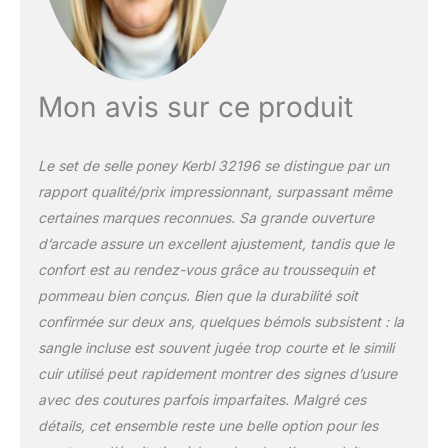
et un bon ajustement. La
selle est faite de cuir
synthétique résistant
facile d’entretien et
fournie avec un tapis de
Mon avis sur ce produit
selle lavable en machine
à 30 °C. Kit complet
comprenant : 1 selle, 1
Le set de selle poney Kerbl 32196 se distingue par un
tapis de selle, 2 étriers, 1
rapport qualité/prix impressionnant, surpassant même
paire d’étrivières, 1 sangle
certaines marques reconnues. Sa grande ouverture
de selle Qualité et prix
avantageux : Le kit de
d’arcade assure un excellent ajustement, tandis que le
selle de Covalliero allie
confort est au rendez-vous grâce au troussequin et
qualité et petit prix, il
pommeau bien conçus. Bien que la durabilité soit
convient parfaitement
confirmée sur deux ans, quelques bémols subsistent : la
aux cavaliers amateurs
soucieux d’un bon
sangle incluse est souvent jugée trop courte et le simili
rapport qualité-prix.
cuir utilisé peut rapidement montrer des signes d’usure
avec des coutures parfois imparfaites. Malgré ces
détails, cet ensemble reste une belle option pour les