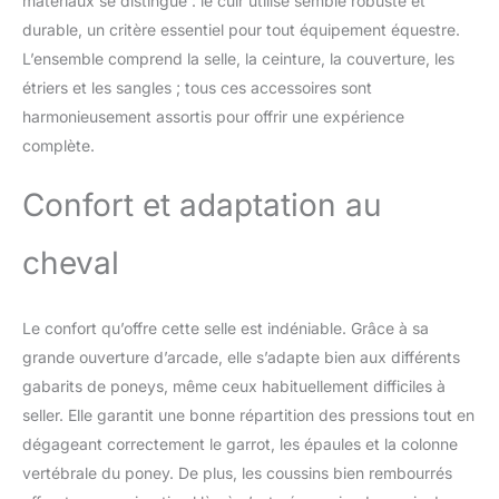
matériaux se distingue : le cuir utilisé semble robuste et
et un bon ajustement. La
durable, un critère essentiel pour tout équipement équestre.
selle est faite de cuir
synthétique résistant
L’ensemble comprend la selle, la ceinture, la couverture, les
facile d’entretien et
étriers et les sangles ; tous ces accessoires sont
fournie avec un tapis de
harmonieusement assortis pour offrir une expérience
selle lavable en machine
complète.
à 30 °C. Kit complet
comprenant : 1 selle, 1
tapis de selle, 2 étriers, 1
Confort et adaptation au
paire d’étrivières, 1 sangle
de selle Qualité et prix
cheval
avantageux : Le kit de
selle de Covalliero allie
qualité et petit prix, il
Le confort qu’offre cette selle est indéniable. Grâce à sa
convient parfaitement
grande ouverture d’arcade, elle s’adapte bien aux différents
aux cavaliers amateurs
soucieux d’un bon
gabarits de poneys, même ceux habituellement difficiles à
rapport qualité-prix.
seller. Elle garantit une bonne répartition des pressions tout en
dégageant correctement le garrot, les épaules et la colonne
vertébrale du poney. De plus, les coussins bien rembourrés