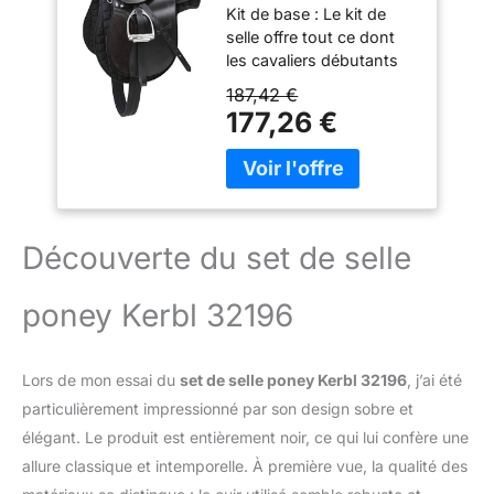
Kit de base : Le kit de
29,5cm, longueur
selle offre tout ce dont
de sangle 95cm,
les cavaliers débutants
confortable, bien
ont besoin pour se
ajustée, avec et
187,42 €
lancer dans l’équitation
tapis de selle inclus
177,26 €
au meilleur prix. Inutile de
se mettre à la recherche
des différentes pièces
séparément, tout est
inclus dans ce kit tout-
en-un. Cavaliers
Découverte du set de selle
débutants : Idéal pour les
cavaliers débutants et les
poney Kerbl 32196
parents d’enfants qui
voudraient apprendre à
monter à cheval. Le kit
Lors de mon essai du
set de selle poney Kerbl 32196
, j’ai été
facilite les débuts et offre
une solution complète à
particulièrement impressionné par son design sobre et
moindre coût. Matériau :
élégant. Le produit est entièrement noir, ce qui lui confère une
La selle du kit offre un
allure classique et intemporelle. À première vue, la qualité des
confort d’assise agréable