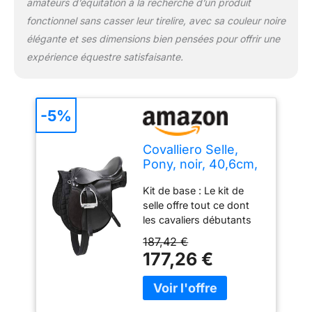
amateurs d’équitation à la recherche d’un produit
fonctionnel sans casser leur tirelire, avec sa couleur noire
élégante et ses dimensions bien pensées pour offrir une
expérience équestre satisfaisante.
-5%
Covalliero Selle,
Pony, noir, 40,6cm,
largeur de selle
Kit de base : Le kit de
29,5cm, longueur
selle offre tout ce dont
de sangle 95cm,
les cavaliers débutants
confortable, bien
ont besoin pour se
ajustée, avec et
187,42 €
lancer dans l’équitation
tapis de selle inclus
177,26 €
au meilleur prix. Inutile de
se mettre à la recherche
des différentes pièces
séparément, tout est