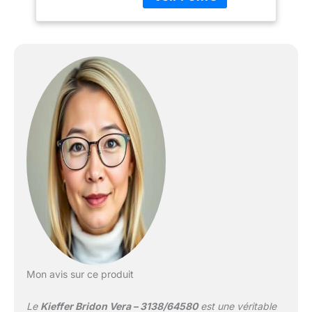
Avec des coutures
décoratives de couleur
crème Muserolle
combinée avec menton
rembourré / Reithalfter
beidseitig zum
Einschnallen / Konisch
geformtes Nasenband /
Weich gepolstert Avec
boucles et passants
chromés / y compris les
rênes web
Mon avis sur ce produit
Le
Kieffer Bridon Vera – 3138/64580
est une véritable