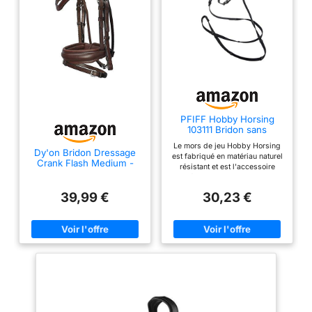
rênes web
PFIFF Hobby Horsing
103111 Bridon sans
Morsure pour Cheval en
Le mors de jeu Hobby Horsing
Peluche Noir
Dy'on Bridon Dressage
est fabriqué en matériau naturel
Crank Flash Medium -
résistant et est l'accessoire
Marron - Cheval
idéal pour les chevaux en
peluche Hobby Horse. Le mors
39,99 €
30,23 €
peut être ajusté
individuellement à la taille de la
tête du cheval en peluche. Avec
les rênes fixées à deux
anneaux, vous pouvez diriger le
cheval et effectuer différents
exercices. Le bandeau
scintillant donne au cheval en
peluche un look élégant et
attrayant. Veuillez mesurer la
tête de votre cheval avant