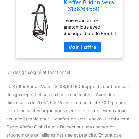
Kieffer Bridon Vera
- 3138/64580
Têtière de forme
anatomique avec
découpe d'oreille Frontal
en cuir bombé, coupe
droite, doublure brune
Avec des coutures
décoratives de couleur
crème Muserolle
Un design soigné et fonctionnel
combinée avec menton
rembourré / Reithalfter
beidseitig zum
Le Kieffer Bridon Vera – 3138/64580 frappe d’abord par son
Einschnallen / Konisch
design élégant et ses finitions impeccables. Avec des
geformtes Nasenband /
dimensions de 70 x 25 x 15 cm et un poids de 700 grammes,
Weich gepolstert Avec
ce bridon se démarque par sa légèreté, ce qui est un atout
boucles et passants
chromés / y compris les
non négligeable pour le confort de votre cheval. Le fabricant
rênes web
Georg Kieffer GmbH a mis l’accent sur une conception
ergonomique qui allie esthétisme et praticité. En tant que