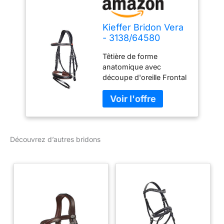
Kieffer Bridon Vera
- 3138/64580
Têtière de forme
anatomique avec
découpe d'oreille Frontal
en cuir bombé, coupe
droite, doublure brune
Avec des coutures
décoratives de couleur
crème Muserolle
Découvrez d’autres bridons
combinée avec menton
rembourré / Reithalfter
beidseitig zum
Einschnallen / Konisch
geformtes Nasenband /
Weich gepolstert Avec
boucles et passants
chromés / y compris les