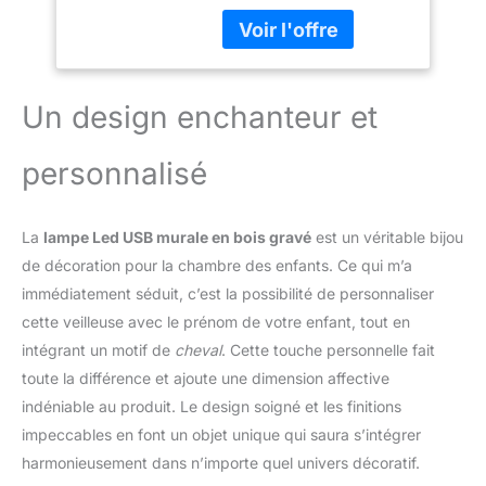
votre couleur préférée
Garçons Et Filles -
grâce au 20 led RGB
Idée De Cadeau
spéciales.
Pour Anniversaires,
Télécommande et
Baptêmes,
alimentation USB
Naissance
Un design enchanteur et
fournies.
CADEAU
GRAVÉ UNIQUE :
personnalisé
Apportez une ambiance
douce et chaleureuse à
la chambre de bébé avec
La
lampe Led USB murale en bois gravé
est un véritable bijou
cette décoration murale
unique et faite à la main.
de décoration pour la chambre des enfants. Ce qui m’a
DÉCORATION
immédiatement séduit, c’est la possibilité de personnaliser
D'INTÉRIEURE UNIQUE :
cette veilleuse avec le prénom de votre enfant, tout en
Cette décoration murale
intégrant un motif de
cheval
. Cette touche personnelle fait
particulièrement
toute la différence et ajoute une dimension affective
accrocheuse est
fabriquée en bois et crée
indéniable au produit. Le design soigné et les finitions
une atmosphère unique
impeccables en font un objet unique qui saura s’intégrer
et une lumière
harmonieusement dans n’importe quel univers décoratif.
chaleureuse pour votre