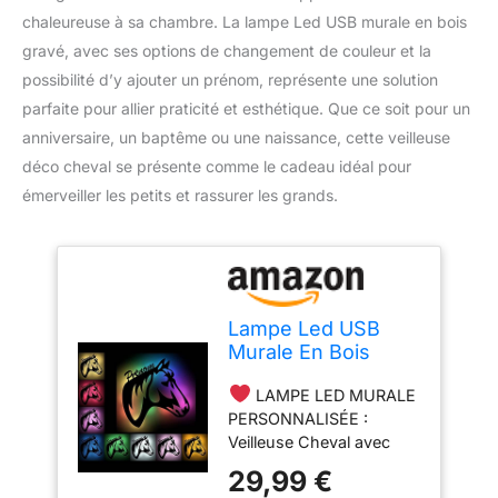
chaleureuse à sa chambre. La lampe Led USB murale en bois
gravé, avec ses options de changement de couleur et la
possibilité d’y ajouter un prénom, représente une solution
parfaite pour allier praticité et esthétique. Que ce soit pour un
anniversaire, un baptême ou une naissance, cette veilleuse
déco cheval se présente comme le cadeau idéal pour
émerveiller les petits et rassurer les grands.
Lampe Led USB
Murale En Bois
Gravé avec
LAMPE LED MURALE
changement de
PERSONNALISÉE :
couleur - Veilleuse
Veilleuse Cheval avec
Déco Cheval Avec
prénom gravé
Prénom
29,99 €
personnalisé, choisissez
Personnalisé Pour