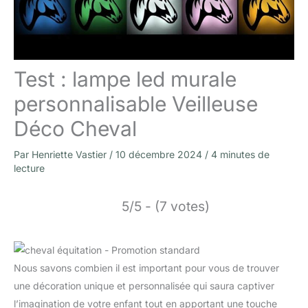
Test : lampe led murale
personnalisable Veilleuse
Déco Cheval
Par
Henriette Vastier
/
10 décembre 2024
/
4 minutes de
lecture
5/5 - (7 votes)
Nous savons combien il est important pour vous de trouver
une décoration unique et personnalisée qui saura captiver
l’imagination de votre enfant tout en apportant une touche