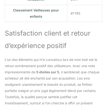
Rose magenta - Orange
- Rouge - Jaune - Bleu -
Classement Veilleuses pour
#1 195
Vert - Bleu clair - Or -
enfants
Rose
Satisfaction client et retour
d’expérience positif
L’un des éléments qui m’a convaincu lors de mon test est le
retour extrêmement positif des utilisateurs. Avec une note
impressionnante de
5 étoiles sur 5
, il semblerait que chaque
acheteur ait été enchanté par son acquisition. Les avis
soulignent unanimement la beauté du produit, sa finition
parfaite malgré un prix jugé légèrement élevé par certains.
Toutefois, la qualité perçue semble justifier cet
investissement, surtout si l’on cherche à offrir un présent