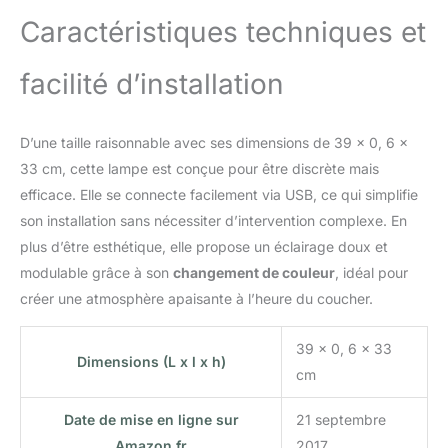
chambre d'enfant, votre
Caractéristiques techniques et
salon ou votre chambre
à coucher.
ACCROCHER VOTRE
facilité d’installation
PANNEAU LED
N'IMPORTE OÙ : placez
votre panneau mural en
D’une taille raisonnable avec ses dimensions de 39 x 0, 6 x
bois gravé dans la pièce
33 cm, cette lampe est conçue pour être discrète mais
de votre choix pour
efficace. Elle se connecte facilement via USB, ce qui simplifie
apporter une touche
personnelle unique à
son installation sans nécessiter d’intervention complexe. En
votre décoration
plus d’être esthétique, elle propose un éclairage doux et
d'intérieur. Le panneau
modulable grâce à son
changement de couleur
, idéal pour
mesure environ 36cm x
créer une atmosphère apaisante à l’heure du coucher.
35cm MADE IN
GERMANY : Concevez
dès aujourd'hui votre
39 x 0, 6 x 33
Dimensions (L x l x h)
veilleuse murale
cm
personnalisée. Couleurs
sélectionnables : Bois
Date de mise en ligne sur
21 septembre
non traité - Blanc - Noir -
Amazon.fr
2017
Gris - Marron - Violet -